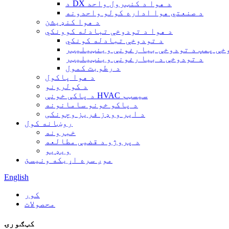
د DX د هوا د کنټرول واحد
د صنعتي هوا اداره کولو واحدونه
د هوا کنډیشن
د هوا د تودوخې تبادله کوونکي
د تودوخې تبادله کونکي
خې پمپ د تودوخې بیا رغونې وینټیلیټر
د تودوخې د بیا رغونې وینټیلیټر
د رطوبت کمول
د هوا پاکول
د کولرونو
د پاکې خونې HVAC سیسټم
د پاکو خونو سامانونه
د ایر ووډز فریز وچونکی
روښانه کول
خبرونه
د پروژو د قضیې مطالعه
ویډیو
موږ سره اړیکه ونیسئ
English
کور
محصولات
کټګورۍ