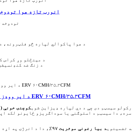
د DC انورټ تازه هوا تود
تودوخه +
۱. د هوا پاکوالي لپاره څو فلټرونه، 
۴. د مینځلو وړ کراس
۵. د زنګ ضد کنډنسی
د ایر ووډز ایکو پییر ۱.۲ دیوال نصب شوی واحد خونه ERV ۶۰CMH/۳۵.۳CFM
 هوا ورکولو سیسټم دی چې د دې لپاره ډیزاین شوی
کوچنۍ خونې (۱۰-۲۰ مربع متره).
 سره، دا سیسټم د استوګنې یا سوداګریزو ځایونو لکه ا
ه تضمینوي
د بیا رغونې موثریت ۹۷٪
، دا د انرژۍ په اړه 