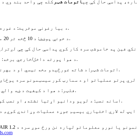
اره، پداسې حال کې چې
اتومات شټر
کله چې واحد بند وي د 
● د بیا رغونې موثریت: د غوره تودوخې بیا رغونې لپاره تر 97٪ پورې.
● د خونې پوښښ: د 10 څخه تر 20 مربع متر مربع پورې خونو لپاره مناسب.
● د هوا پورته داخل/خارجي برخه: د هوا مساوي او موثر رسولو ډاډ ورکوي.
● اتومات شټر: د شاته غورځېدو مخه نیسي او د بهرنیو عناصرو لکه حشراتو څخه ساتنه کوي.
● اختیاري F7 فلټر: د هوا د کیفیت د ښه والي او د فنګس د مخنیوي لپاره.
● اسانه نصب: د لویو ودانیو اړتیا نشته، او نصب کول د دیوال له لارې ډیزاین سره ساده دي.
 ایپ له لارې اختیاري بېسیم جوړه عملیات وړاندې کوي، 
ds.com