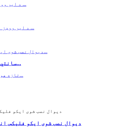
۱۰۰ سانتي متره ۸۸ سانتي متره دیوال نصب شوی...
100CMH 88CFM دیوال نصب شوی ایکو فل