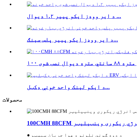
د ایر ووډز ایکو پییر ۱.۲ دیوال ...
د ایر ووډز ایکو پییر پلس سینګ...
د ایکو لینک واحد خونې ډکټل...
محصولات
یکس انرژي ریکوری وینټیلیټر
● د دوه ګوني نلونو د هوا جریان سیسټم