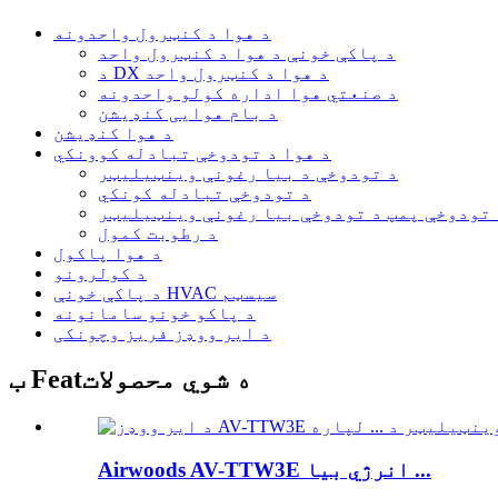
د هوا د کنټرول واحدونه
د پاکې خونې د هوا د کنټرول واحد
د DX د هوا د کنټرول واحد
د صنعتي هوا اداره کولو واحدونه
د بام هوایی کنډیشن
د هوا کنډیشن
د هوا د تودوخې تبادله کوونکي
د تودوخې د بیا رغونې وینټیلیټر
د تودوخې تبادله کونکي
 تودوخې پمپ د تودوخې بیا رغونې وینټیلیټر
د رطوبت کمول
د هوا پاکول
د کولرونو
د پاکې خونې HVAC سیسټم
د پاکو خونو سامانونه
د ایر ووډز فریز وچونکی
ب Featه شوي محصولات
Airwoods AV-TTW3E انرژي بیا ...