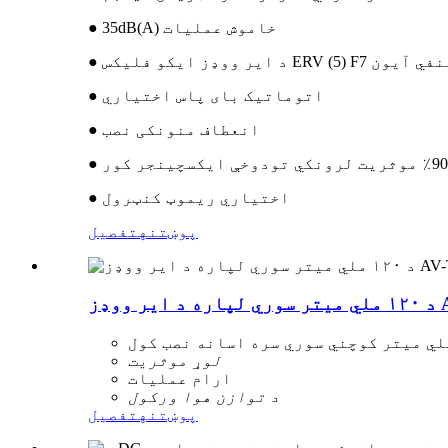
● 35dB(A) خاموش عملیات
ر + اختیاري منفي آیون
● اتوماتیک بای پاس اختیاري
● انعطاف منونکی نصب
● اختیاري ریموټ کنټرول
پوښتنه
تفصیل
لوړ موثریت
ارام عملیات
د توازن هوا ورکول
پوښتنه
تفصیل