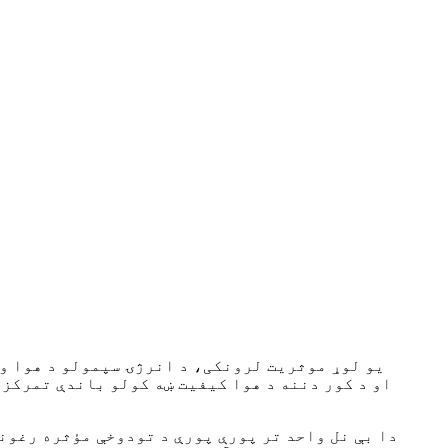
ECO-PAIR 1.2 یو لوړ موثریت لرونکی، د انرژۍ سپمولو د
او د کور دننه د هوا کیفیت ښه کولو باندې تمرکز
دا بې نل واحد تر پورې پورې د تودوخې مؤثره رغون