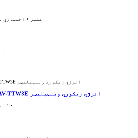
● د ایر ووډز ایکو فلیکس ERV (5) F7 فلټ
● د 90٪ موثریت لرونکي تودوخې ایکسچینجر کور
د ۱۲۰ ملي میتر سوري لپاره د ایر ووډز AV-TTW3E انرژي ریکوري وینټیلیټر
د ۱۲۰ ملي میتر کوچني سوري سره اسانه نصب کول