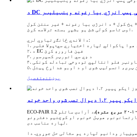
وخې پمپ انرژي بیا رغونه وینټیلیټر
 یخ کول + د انرژۍ بیا رغونه + غیر منتن کول
اوس تاسو کولی شئ یو بشپړ بسته ترلاسه کړئ.
دا لاندې ځانګړتیاوې لري:
د هوا پاکوالي لپاره اختیاري سي-پولا فلټر
۲. د EC فین فارورډ کړئ
۳. د ډي سي انورټر کمپرسور
 کاونټر فلو انتالپي تودوخې تبادله کونکی
شن ټری، انسولیټ شوی او د اوبو ضد اړخ پینل
پوښتنه
تفصیل
د آرامۍ ساتلو
پارتمانونو، هوټل خونو، او کوچنیو دفترونو
لپاره مناسب دی.
هوښیار ودانیو لپاره یو مثالی حل جوړوي. دا