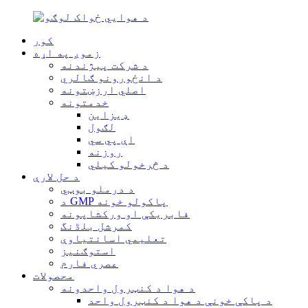
کور
زموږ په اړه
د شرکت پیژندنه
د انځورونو ګالري
اصلي ارزښتونه
خدمتونه
ډیزاین
لګول
اې پي سي
روزنه
د څرخولو کیلي
د حل لارې
د درملو بوټي
د GMP پاکولو خونه
فابریکې او ورکشاپونه
کمرشل بلڈنگ
تعلیمي اسانتیاوې
استوګنیز
عصري فارم
محصولات
د هوا د کنټرول واحدونه
د پاکې خونې د هوا د کنټرول واحد