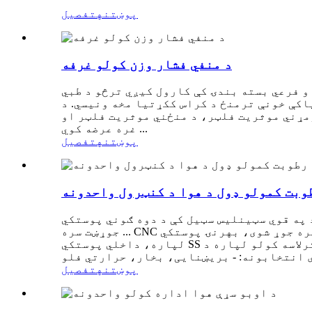
پوښتنه
تفصیل
د منفي فشار وزن کولو غرفه
و فرعي بسته بندۍ کې کارول کیږي ترڅو د طبي
اکې خونې ترمنځ د کراس ککړتیا مخه ونیسي. د
، د منځني موثریت فلټر او HEPA، د منفي فشار وزن کولو
غره عرضه کوي ...
پوښتنه
تفصیل
طوبت کمولو ډول د هوا د کنټرول واحدونه
 په قوي سټینلیس سټیل کې د دوه ګوني پوستکي
جوړښت سره ... CNC د صنعتي درجې کوټینګ سره جوړ شوی، بهرنۍ پوستکي MS پوډر لیپت شوی، داخلي پوستکي GI.. د ځانګړو غوښتنلیکونو لکه خواړو او درملو
لپاره، داخلي پوستکي SS کیدی شي. د رطوبت لوړ لرې کولو ظرفیت. د هوا د ترلاسه کولو لپاره د EU-3 درجې لیک سخت فلټرونه. د بیا فعالولو د تودوخې
پوښتنه
تفصیل