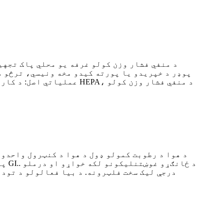
د منفي فشار وزن کولو غرفه یو محلي پاک تجهی
پوډر د خپریدو یا پورته کیدو مخه ونیسي، ترڅو د 
عملیاتي اصل: د کار ځای 
د هوا د رطوبت کمولو ډول د هوا د کنټرول واحدو