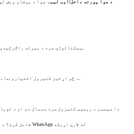
د هوا پورته داخل/آوټ لیټ
د هوا د یوشان ویش لپ
● خاموش عملیات: د EC ټیکنالوژۍ سره د بیرته راګرځیدونکي فین په خاموشۍ سره کار کوي پداسې حال کې چې لږترلږه بریښنا مصرفوي.
● د څو اړخیز کنټرول اختیارونه: د لرې پرتو عملیاتو او د سمارټ کور سیسټمونو سره یوځای کولو لپاره اختیاري وای فای فعالیت.
دا سیسټم د ریموټ کنټرول سره سمبال دی او د تویا