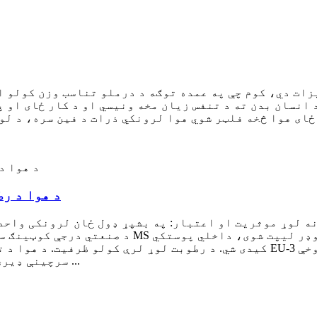
زات دي، کوم چې په عمده توګه د درملو تناسب وزن کولو ا
انسان بدن ته د تنفس زیان مخه ونیسي او د کار ځای او پ
هوا څخه فلټر شوي هوا لرونکي ذرات د فین سره، د لومړني موثریت فلټر
د هوا د ر
نه لوړ موثریت او اعتبار: په بشپړ ډول ځان لرونکی واحد
سرچینې ډیری انتخابونه: - بریښنایی، بخار، حرارتي فلو ...