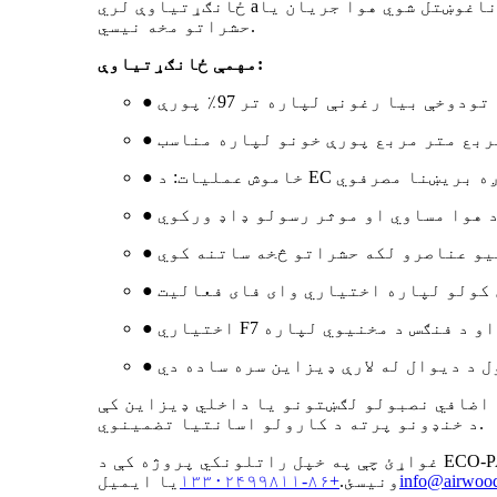
ناغوښتل شوي هوا جریان یا
ځانګړتیاوې لري a
حشراتو مخه نیسي.
مهمې ځانګړتیاوې:
د اضافي نصبولو لګښتونو یا داخلي ډیزاین کې
د خنډونو پرته د کارولو اسانتیا تضمینوي.
غواړئ چې په خپل راتلونکي پروژه کې د ECO-PAIR 1.2 شامل کړئ؟ د نمونو یا نورو معلوماتو لپاره نن ورځ موږ سره د WhatsApp له لارې اړیکه
info@airwoo
ونیسئ.
+۸۶-۱۳۳۰۲۴۹۹۸۱۱
یا ایمیل