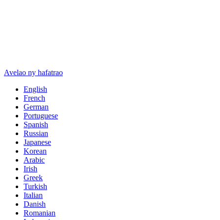
Avelao ny hafatrao
English
French
German
Portuguese
Spanish
Russian
Japanese
Korean
Arabic
Irish
Greek
Turkish
Italian
Danish
Romanian