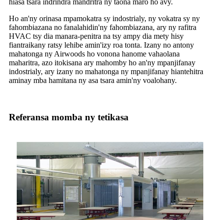
hiasa tsara indrindra mandritra ny taona maro ho avy.
Ho an'ny orinasa mpamokatra sy indostrialy, ny vokatra sy ny
fahombiazana no fanalahidin'ny fahombiazana, ary ny rafitra
HVAC tsy dia manara-penitra na tsy ampy dia mety hisy
fiantraikany ratsy lehibe amin'izy roa tonta. Izany no antony
mahatonga ny Airwoods ho vonona hanome vahaolana
maharitra, azo itokisana ary mahomby ho an'ny mpanjifanay
indostrialy, ary izany no mahatonga ny mpanjifanay hiantehitra
aminay mba hamitana ny asa tsara amin'ny voalohany.
Referansa momba ny tetikasa