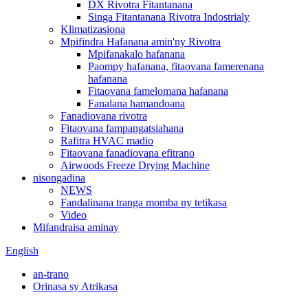
DX Rivotra Fitantanana
Singa Fitantanana Rivotra Indostrialy
Klimatizasiona
Mpifindra Hafanana amin'ny Rivotra
Mpifanakalo hafanana
Paompy hafanana, fitaovana famerenana
hafanana
Fitaovana famelomana hafanana
Fanalana hamandoana
Fanadiovana rivotra
Fitaovana fampangatsiahana
Rafitra HVAC madio
Fitaovana fanadiovana efitrano
Airwoods Freeze Drying Machine
nisongadina
NEWS
Fandalinana tranga momba ny tetikasa
Video
Mifandraisa aminay
English
an-trano
Orinasa sy Atrikasa