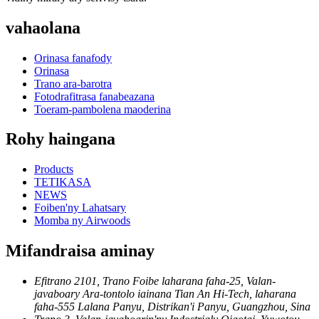
vahaolana
Orinasa fanafody
Orinasa
Trano ara-barotra
Fotodrafitrasa fanabeazana
Toeram-pambolena maoderina
Rohy haingana
Products
TETIKASA
NEWS
Foiben'ny Lahatsary
Momba ny Airwoods
Mifandraisa aminay
Efitrano 2101, Trano Foibe laharana faha-25, Valan-
javaboary Ara-tontolo iainana Tian An Hi-Tech, laharana
faha-555 Lalana Panyu, Distrikan'i Panyu, Guangzhou, Sina