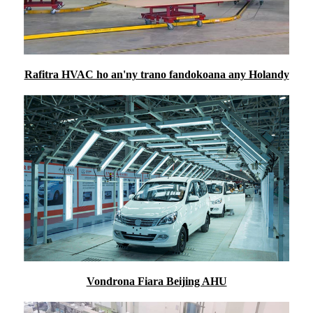
Rafitra HVAC ho an'ny trano fandokoana any Holandy
Vondrona Fiara Beijing AHU