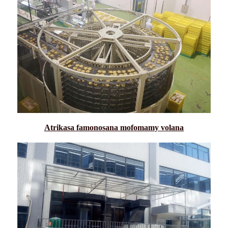
Atrikasa famonosana mofomamy volana