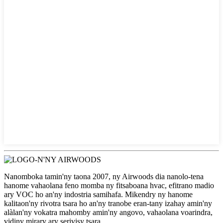
Nanomboka tamin'ny taona 2007, ny Airwoods dia nanolo-tena
hanome vahaolana feno momba ny fitsaboana hvac, efitrano madio
ary VOC ho an'ny indostria samihafa. Mikendry ny hanome
kalitaon'ny rivotra tsara ho an'ny tranobe eran-tany izahay amin'ny
alàlan'ny vokatra mahomby amin'ny angovo, vahaolana voarindra,
vidiny mirary ary serivisy tsara.