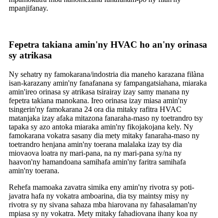
mpanjifanay.
Fepetra takiana amin'ny HVAC ho an'ny orinasa
sy atrikasa
Ny sehatry ny famokarana/indostria dia maneho karazana filàna
isan-karazany amin'ny fanafanana sy fampangatsiahana, miaraka
amin'ireo orinasa sy atrikasa tsirairay izay samy manana ny
fepetra takiana manokana. Ireo orinasa izay miasa amin'ny
tsingerin'ny famokarana 24 ora dia mitaky rafitra HVAC
matanjaka izay afaka mitazona fanaraha-maso ny toetrandro tsy
tapaka sy azo antoka miaraka amin'ny fikojakojana kely. Ny
famokarana vokatra sasany dia mety mitaky fanaraha-maso ny
toetrandro henjana amin'ny toerana malalaka izay tsy dia
miovaova loatra ny mari-pana, na ny mari-pana sy/na ny
haavon'ny hamandoana samihafa amin'ny faritra samihafa
amin'ny toerana.
Rehefa mamoaka zavatra simika eny amin'ny rivotra sy poti-
javatra hafa ny vokatra amboarina, dia tsy maintsy misy ny
rivotra sy ny sivana sahaza mba hiarovana ny fahasalaman'ny
mpiasa sy ny vokatra. Mety mitaky fahadiovana ihany koa ny