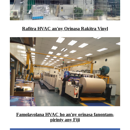
Rafitra HVAC an'ny Orinasa Rakitra Vinyl
Famolavolana HVAC ho an'ny orinasa fanontam-
pirinty any Fiji