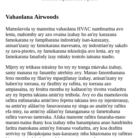
Vahaolana Airwoods
Mamolavola sy manorina vahaolana HVAC namboarina avo
lenta, mahomby ary azo ovaina izahay ho an'ny karazana
famokarana sy fampiharana indostrialy isan-karazany,
anisan'izany ny famokarana mavesatra, ny indostrian'ny sakafo
sy zava-pisotro, ny famokarana teknolojia avo lenta, ary ny
famokarana fanafody izay mitaky tontolo iainana madio.
Mijery ny tetikasa tsirairay ho toy ny tranga miavaka izahay,
samy manana ny fanamby atrehiny avy. Manao fanombanana
feno momba ny filan'ny mpanjifanay izahay, anisan'izany ny
haben'ny toerana, ny firafitry ny rafitra, ny toerana azo
ampiasaina, ny fenitra momba ny kalitaon'ny rivotra voafaritra
ary ny fepetra takiana amin'ny tetibola. Avy eo dia mamolavola
rafitra mifanaraka amin'ireo fepetra takiana ireo ny injenieranay,
na amin'ny alàlan'ny fanavaozana ny singa ao anatin'ny rafitra
efa misy, na amin'ny alàlan'ny fananganana sy fametrahana
rafitra vaovao tanteraka. Afaka manome rafitra fanaraha-maso
marani-tsaina ihany koa izahay mba hanampiana anao handrindra
faritra manokana amin'ny fotoana voafaritra, ary koa drafitra
serivisy sy fikojakojana isan-karazany mba hitazonana ny rafitrao