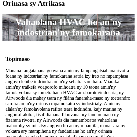
Orinasa sy Atrikasa
Vahaolana HVAC ho an'ny
indostrian'ny famokarana
Topimaso
Manana fangatahana goavana amin'ny fampangatsiahana rivotra
foana ny indostrian'ny famokarana satria izy ireo no mpampiasa
angovo lehibe indrindra amin'ny sehatra samihafa. Miaraka
amin'ny traikefa voaporofo mihoatra ny 10 taona amin'ny
famolavolana sy fametrahana HVAC ara-barotra/indostria, ny
Airwoods dia mahay tsara ny filàna fanaraha-maso ny toetrandro
sarotra amin'ny orinasa mpamokatra sy indostrialy. Amin'ny
alàlan'ny famolavolana rafitra tsara indrindra, kajy marina ny
angon-drakitra, fisafidianana fitaovana ary fandaminana ny
fizarana rivotra, ny Airwoods dia manamboatra vahaolana
mahomby sy mitsitsy angovo ho an'ny mpanjifa, manatsara ny
vokatra ary mampihena ny fandaniana ho an'ny orinasa
mpamokatra mba hanomezana fahafaham-po ny filàn'ny