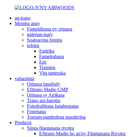
an-trano
Momba anay
Fampidirana ny orinasa
galerian-tsary
Soatoavina fototra
tolotra
Endrika
Fametrahana
Epc
Training
Vita tanteraka
vahaolana
Orinasa fanafody
Efitrano Madio GMP
Orinasa sy Atrikasa
Trano ara-barotra
Fotodrafitrasa fanabeazana
Fonenana
Toeram-pambolena maoderina
Products
Singa fitantanana rivotra
Efitrano Madio ho an'ny Fitantanana Rivotra