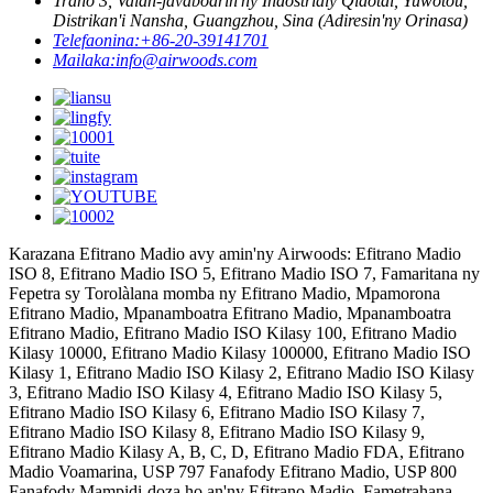
Trano 3, Valan-javaboarin'ny Indostrialy Qiaotai, Yuwotou,
Distrikan'i Nansha, Guangzhou, Sina (Adiresin'ny Orinasa)
Telefaonina:
+86-20-39141701
Mailaka:
info@airwoods.com
Karazana Efitrano Madio avy amin'ny Airwoods: Efitrano Madio
ISO 8, Efitrano Madio ISO 5, Efitrano Madio ISO 7, Famaritana ny
Fepetra sy Torolàlana momba ny Efitrano Madio, Mpamorona
Efitrano Madio, Mpanamboatra Efitrano Madio, Mpanamboatra
Efitrano Madio, Efitrano Madio ISO Kilasy 100, Efitrano Madio
Kilasy 10000, Efitrano Madio Kilasy 100000, Efitrano Madio ISO
Kilasy 1, Efitrano Madio ISO Kilasy 2, Efitrano Madio ISO Kilasy
3, Efitrano Madio ISO Kilasy 4, Efitrano Madio ISO Kilasy 5,
Efitrano Madio ISO Kilasy 6, Efitrano Madio ISO Kilasy 7,
Efitrano Madio ISO Kilasy 8, Efitrano Madio ISO Kilasy 9,
Efitrano Madio Kilasy A, B, C, D, Efitrano Madio FDA, Efitrano
Madio Voamarina, USP 797 Fanafody Efitrano Madio, USP 800
Fanafody Mampidi-doza ho an'ny Efitrano Madio, Fametrahana