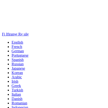
Fi Ifiranṣẹ Rẹ silẹ
English
French
German
Portuguese
Spanish
Russian
Japanese
Korean
Arabic
Irish
Greek
Turkish
Italian
Danish
Romanian
Indonesian