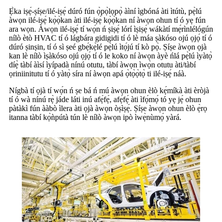
Ẹ̀ka iṣẹ́-ṣíṣe/ilé-iṣẹ́ dúró fún ọ̀pọ̀lọpọ̀ àìní ìgbóná àti ìtútù, pẹ̀lú
àwọn ilé-iṣẹ́ kọ̀ọ̀kan àti ilé-iṣẹ́ kọ̀ọ̀kan ní àwọn ohun tí ó yẹ fún
ara wọn. Àwọn ilé-iṣẹ́ tí wọ́n ń ṣiṣẹ́ lórí ìṣiṣẹ́ wákàtí mẹ́rìnlélógún
nílò ètò HVAC tí ó lágbára gidigidi tí ó lè máa ṣàkóso ojú ọjọ́ tí ó
dúró ṣinṣin, tí ó sì ṣeé gbẹ́kẹ̀lé pẹ̀lú ìtọ́jú tí kò pọ̀. Ṣíṣe àwọn ọjà
kan lè nílò ìṣàkóso ojú ọjọ́ tí ó le koko ní àwọn àyè ńlá pẹ̀lú ìyàtọ̀
díẹ̀ tàbí àìsí ìyípadà nínú otutu, tàbí àwọn ìwọ̀n otutu àti/tàbí
ọriniinitutu tí ó yàtọ̀ síra ní àwọn apá ọ̀tọ̀ọ̀tọ̀ ti ilé-iṣẹ́ náà.
Nígbà tí ọjà tí wọ́n ń ṣe bá ń mú àwọn ohun èlò kẹ́míkà àti èròjà
tí ó wà nínú rẹ̀ jáde láti inú afẹ́fẹ́, afẹ́fẹ́ àti ìfọ́mọ́ tó yẹ jẹ́ ohun
pàtàkì fún ààbò ìlera àti ọjà àwọn òṣìṣẹ́. Ṣíṣe àwọn ohun èlò ẹ̀rọ
itanna tàbí kọ̀ǹpútà tún lè nílò àwọn ipò ìwẹ̀nùmọ́ yàrá.