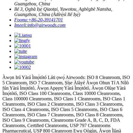
Guangzhou, China
Ilé 3, Ọgbà Iṣẹ́ Qiaotai, Yuwotou, Agbègbè Nansha,
Guangzhou, China (Àdírẹ́sì Ilé Iṣẹ́)
Foonu:
+86-20-39141701
Imeeli:
info@airwoods.com
Àwọn Irú Yàrá Ìmọ́tótó Láti ọwọ́ Airwoods: ISO 8 Cleanroom, ISO
5 Cleanroom, ISO 7 Cleanroom, Ṣíṣe Àlàyé Àwọn Ohun Tí A Nílò
fún Yàrá Ìmọ́tótó, Àwọn Apẹẹrẹ Yàrá Ìmọ́tótó, Àwọn Olùṣe Yàrá
Ìmọ́tótó, ISO Class 100 Cleanrooms, Class 10000 Cleanrooms,
Class 100000 Cleanrooms, ISO Class 1 Cleanrooms, ISO Class 1
Cleanrooms, ISO Class 2 Cleanrooms, ISO Class 3 Cleanrooms,
ISO Class 4 Cleanrooms, ISO Class 5 Cleanrooms, ISO Class 6
Cleanrooms, ISO Class 7 Cleanrooms, ISO Class 8 Cleanrooms,
ISO Class 9 Cleanrooms, Cleanrooms Grade A, B, C, D, FDA
Cleanrooms, Certified Cleanrooms, USP 797 Cleanrooms
Pharmaceutical, USP 800 Cleanroom Ewu Oògùn, Àwọn Ìlànà