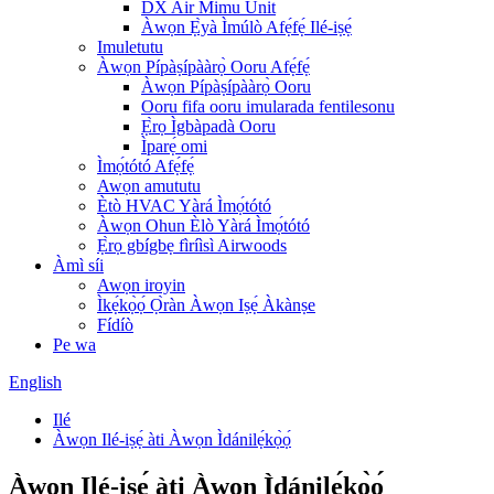
DX Air Mimu Unit
Àwọn Ẹ̀yà Ìmúlò Afẹ́fẹ́ Ilé-iṣẹ́
Imuletutu
Àwọn Pípàṣípààrọ̀ Ooru Afẹ́fẹ́
Àwọn Pípàṣípààrọ̀ Ooru
Ooru fifa ooru imularada fentilesonu
Ẹ̀rọ Ìgbàpadà Ooru
Ìparẹ́ omi
Ìmọ́tótó Afẹ́fẹ́
Awọn amututu
Ètò HVAC Yàrá Ìmọ́tótó
Àwọn Ohun Èlò Yàrá Ìmọ́tótó
Ẹ̀rọ gbígbẹ fìríìsì Airwoods
Àmì síi
Awọn iroyin
Ìkẹ́kọ̀ọ́ Ọ̀ràn Àwọn Iṣẹ́ Àkànṣe
Fídíò
Pe wa
English
Ilé
Àwọn Ilé-iṣẹ́ àti Àwọn Ìdánilẹ́kọ̀ọ́
Àwọn Ilé-iṣẹ́ àti Àwọn Ìdánilẹ́kọ̀ọ́