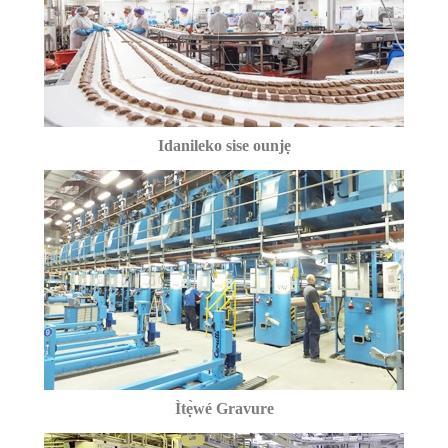
Idanileko sise ounjẹ
Ìtẹ̀wé Gravure