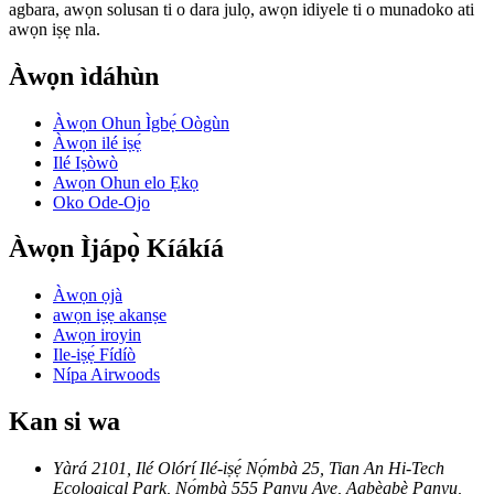
agbara, awọn solusan ti o dara julọ, awọn idiyele ti o munadoko ati
awọn iṣẹ nla.
Àwọn ìdáhùn
Àwọn Ohun Ìgbẹ́ Oògùn
Àwọn ilé iṣẹ́
Ilé Iṣòwò
Awọn Ohun elo Ẹkọ
Oko Ode-Ojo
Àwọn Ìjápọ̀ Kíákíá
Àwọn ọjà
awọn iṣẹ akanṣe
Awọn iroyin
Ile-iṣẹ́ Fídíò
Nípa Airwoods
Kan si wa
Yàrá 2101, Ilé Olórí Ilé-iṣẹ́ Nọ́mbà 25, Tian An Hi-Tech
Ecological Park, Nọ́mbà 555 Panyu Ave, Agbègbè Panyu,