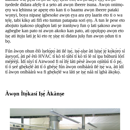
iṣedede didara afẹfẹ ti a ṣeto ati awọn ibeere isuna. Awọn onimọ-
ẹrọ wa lẹhinna ṣe apẹrẹ eto kan ti o baamu awọn ibeere pataki
wọnyi, boya nipasẹ igbesoke awọn ẹya ara ẹrọ laarin eto ti o wa
tẹlẹ, tabi kikọ ati fifi eto tuntun patapata sori ẹrọ. A tun le pese eto
abojuto iṣakoso ọlọgbọn lati ṣe iranlọwọ fun ọ lati ṣakoso awọn
agbegbe kan pato ni awọn akoko kan pato, ati ọpọlọpọ awọn eto
iṣẹ ati itọju lati jẹ ki eto rẹ ṣiṣẹ ni didara julọ fun awọn ọdun ti n
bọ.
Fún àwọn ohun èlò ìṣelọ́pọ́ àti ilé iṣẹ́, iṣẹ́-ṣíṣe àti ìṣiṣẹ́ jẹ́ kọ́kọ́rọ́ sí
àṣeyọrí, àti pé ètò HVAC tí kò tó tàbí tí kò tó lè ní ipa búburú lórí
méjèèjì. Ìdí nìyí tí Airwood fi ní ìfẹ́ láti pèsè àwọn ojútùú tí ó pẹ́,
tí ó ṣeé gbẹ́kẹ̀lé àti tí ó gbéṣẹ́ fún àwọn oníbàárà ilé iṣẹ́ wa, àti ìdí
tí àwọn oníbàárà wa fi gbẹ́kẹ̀lé wa láti ṣe iṣẹ́ náà ní ìgbà àkọ́kọ́.
Àwọn Ìtọ́kasí Iṣẹ́ Àkànṣe