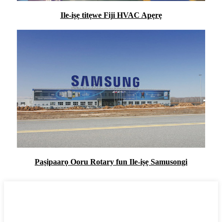
Ile-iṣẹ titẹwe Fiji HVAC Apẹrẹ
Paṣipaarọ Ooru Rotary fun Ile-iṣẹ Samusongi