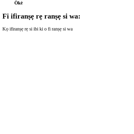
Òkè
Fi ifiranṣẹ rẹ ranṣẹ si wa:
Kọ ifiranṣẹ rẹ si ibi ki o fi ranṣẹ si wa