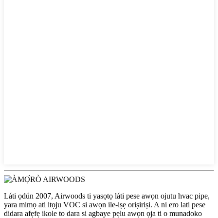
Láti ọdún 2007, Airwoods ti yasọtọ láti pese awọn ojutu hvac pipe,
yara mimọ ati itọju VOC si awọn ile-iṣẹ oriṣiriṣi. A ni ero lati pese
didara afẹfẹ ikole to dara si agbaye pẹlu awọn ọja ti o munadoko