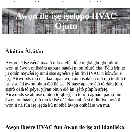
Awọn ile-iṣẹ iṣelọpọ HVAC
Ojutu
Àkótán Àkótán
Àwọn ilé iṣẹ́ ìṣẹ̀dá máa ń nílò afẹ́fẹ́ afẹ́fẹ́ nígbà gbogbo nítorí
wọ́n ni àwọn oníbàárà agbára pàtàkì ní onírúurú ẹ̀ka. Pẹ̀lú ìrírí tó
ju ọdún mẹ́wàá lọ nínú ṣíṣe àgbékalẹ̀ àti fífi HVAC ti ìṣòwò/ilé
iṣẹ́, Airwoods mọ̀ dáadáa nípa àwọn àìní ìṣàkóso ojú ọjọ́ tó díjú ti
iṣẹ́ ṣíṣe àti àwọn ohun èlò ilé iṣẹ́. Nípasẹ̀ àpẹẹrẹ ètò tó dára jùlọ,
ṣíṣírò dátà tó péye, yíyan ohun èlò àti ìṣètò pínpín afẹ́fẹ́,
Airwoods ṣe àtúnṣe ojútùú tó gbéṣẹ́ àti tó ń fi agbára pamọ́ fún
àwọn oníbàárà, ó ń mú kí iṣẹ́ náà dára síi, ó sì ń dín iye owó tí
wọ́n ń ná fún iṣẹ́ ìṣẹ̀dá kù ní bíbá àwọn oníbàárà wa mu.
Awọn ibeere HVAC fun Awọn ile-iṣẹ ati Idanileko