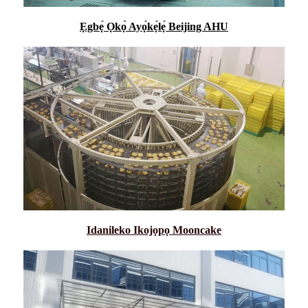
Ẹgbẹ́ Ọkọ̀ Ayọ́kẹ́lẹ́ Beijing AHU
Idanileko Ikojọpọ Mooncake