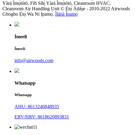
Yàrá Ìmọ́tótó, Fífi Sílẹ̀ Yàrá Ìmọ́tótó, Cleanroom HVAC,
Cleanroom Air Handling Unit © Ẹ̀tọ́ Àdáṣe - 2010-2022 Airwoods
Gbogbo Ẹ̀tọ́ Wa Ni Ipamọ́.
Ìlànà Ìpamọ́
Ìmeeli
Ìmeeli
info@airwoods.com
Whatsapp
Whatsapp
AHU: 8613246848935
ERV/HRV: 8618620893831