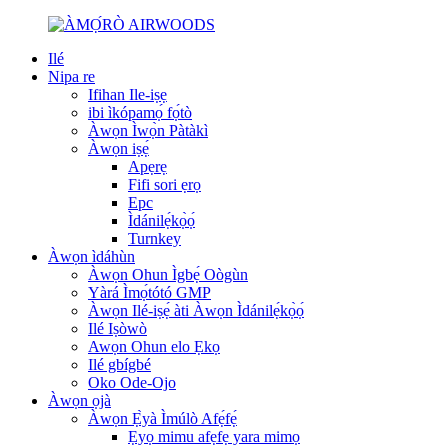
Ilé
Nipa re
Ifihan Ile-iṣẹ
ibi ìkópamọ́ fọ́tò
Àwọn Ìwọ̀n Pàtàkì
Àwọn iṣẹ́
Apẹrẹ
Fifi sori ẹrọ
Epc
Ìdánilẹ́kọ̀ọ́
Turnkey
Àwọn ìdáhùn
Àwọn Ohun Ìgbẹ́ Oògùn
Yàrá Ìmọ́tótó GMP
Àwọn Ilé-iṣẹ́ àti Àwọn Ìdánilẹ́kọ̀ọ́
Ilé Iṣòwò
Awọn Ohun elo Ẹkọ
Ilé gbígbé
Oko Ode-Ojo
Àwọn ọjà
Àwọn Ẹ̀yà Ìmúlò Afẹ́fẹ́
Ẹyọ mimu afẹfẹ yara mimọ