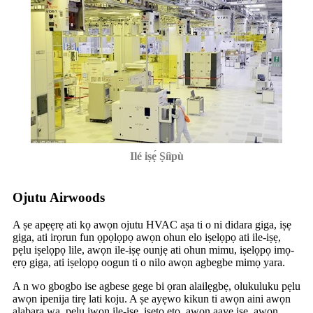
Ilé iṣẹ́ Ṣíìpù
Ojutu Airwoods
A ṣe apẹẹrẹ ati kọ awọn ojutu HVAC aṣa ti o ni didara giga, iṣẹ
giga, ati irọrun fun ọpọlọpọ awọn ohun elo iṣelọpọ ati ile-iṣẹ,
pẹlu iṣelọpọ lile, awọn ile-iṣẹ ounjẹ ati ohun mimu, iṣelọpọ imọ-
ẹrọ giga, ati iṣelọpọ oogun ti o nilo awọn agbegbe mimọ yara.
A n wo gbogbo ise agbese gege bi ọran alailẹgbẹ, olukuluku pẹlu
awọn ipenija tirẹ lati koju. A ṣe ayẹwo kikun ti awọn aini awọn
alabara wa, pẹlu iwọn ile-iṣẹ, iṣeto eto, awọn aaye iṣẹ, awọn