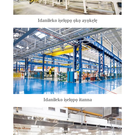
Idanileko iṣelọpọ ọkọ ayọkẹlẹ
Idanileko iṣelọpọ itanna