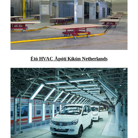
Ètò HVAC Àpótí Kíkùn Netherlands