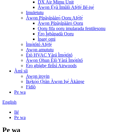
DX Air Mimu Unit
Àwọn Ẹ̀yà Ìmúlò Afẹ́fẹ́ Ilé-iṣẹ́
Imuletutu
Àwọn Pípàṣípààrọ̀ Ooru Afẹ́fẹ́
Àwọn Pípàṣípààrọ̀ Ooru
Ooru fifa ooru imularada fentilesonu
Ẹ̀rọ Ìgbàpadà Ooru
Ìparẹ́ omi
Ìmọ́tótó Afẹ́fẹ́
Awọn amututu
Ètò HVAC Yàrá Ìmọ́tótó
Àwọn Ohun Èlò Yàrá Ìmọ́tótó
Ẹ̀rọ gbígbẹ fìríìsì Airwoods
Àmì síi
Awọn iroyin
Ìkẹ́kọ̀ọ́ Ọ̀ràn Àwọn Iṣẹ́ Àkànṣe
Fídíò
Pe wa
English
Ilé
Pe wa
Pe wa