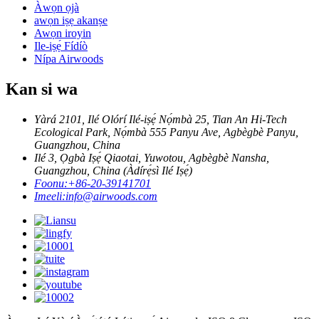
Àwọn ọjà
awọn iṣẹ akanṣe
Awọn iroyin
Ile-iṣẹ́ Fídíò
Nípa Airwoods
Kan si wa
Yàrá 2101, Ilé Olórí Ilé-iṣẹ́ Nọ́mbà 25, Tian An Hi-Tech
Ecological Park, Nọ́mbà 555 Panyu Ave, Agbègbè Panyu,
Guangzhou, China
Ilé 3, Ọgbà Iṣẹ́ Qiaotai, Yuwotou, Agbègbè Nansha,
Guangzhou, China (Àdírẹ́sì Ilé Iṣẹ́)
Foonu:
+86-20-39141701
Imeeli:
info@airwoods.com