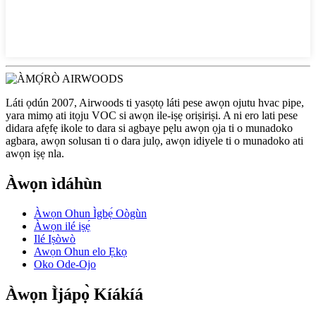
Láti ọdún 2007, Airwoods ti yasọtọ láti pese awọn ojutu hvac pipe,
yara mimọ ati itọju VOC si awọn ile-iṣẹ oriṣiriṣi. A ni ero lati pese
didara afẹfẹ ikole to dara si agbaye pẹlu awọn ọja ti o munadoko
agbara, awọn solusan ti o dara julọ, awọn idiyele ti o munadoko ati
awọn iṣẹ nla.
Àwọn ìdáhùn
Àwọn Ohun Ìgbẹ́ Oògùn
Àwọn ilé iṣẹ́
Ilé Iṣòwò
Awọn Ohun elo Ẹkọ
Oko Ode-Ojo
Àwọn Ìjápọ̀ Kíákíá