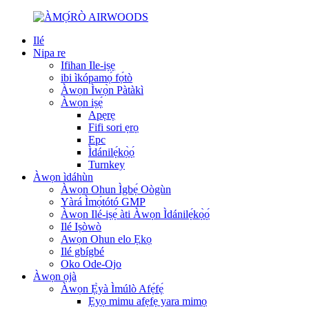
Ilé
Nipa re
Ifihan Ile-iṣẹ
ibi ìkópamọ́ fọ́tò
Àwọn Ìwọ̀n Pàtàkì
Àwọn iṣẹ́
Apẹrẹ
Fifi sori ẹrọ
Epc
Ìdánilẹ́kọ̀ọ́
Turnkey
Àwọn ìdáhùn
Àwọn Ohun Ìgbẹ́ Oògùn
Yàrá Ìmọ́tótó GMP
Àwọn Ilé-iṣẹ́ àti Àwọn Ìdánilẹ́kọ̀ọ́
Ilé Iṣòwò
Awọn Ohun elo Ẹkọ
Ilé gbígbé
Oko Ode-Ojo
Àwọn ọjà
Àwọn Ẹ̀yà Ìmúlò Afẹ́fẹ́
Ẹyọ mimu afẹfẹ yara mimọ