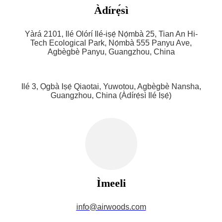
Àdírẹ́sì
Yàrá 2101, Ilé Olórí Ilé-iṣẹ́ Nọ́mbà 25, Tian An Hi-
Tech Ecological Park, Nọ́mbà 555 Panyu Ave,
Agbègbè Panyu, Guangzhou, China
Ilé 3, Ọgbà Iṣẹ́ Qiaotai, Yuwotou, Agbègbè Nansha,
Guangzhou, China (Àdírẹ́sì Ilé Iṣẹ́)
Ìmeeli
info@airwoods.com