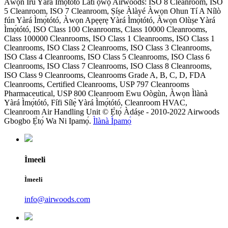
Àwọn Irú Yàrá Ìmọ́tótó Láti ọwọ́ Airwoods: ISO 8 Cleanroom, ISO
5 Cleanroom, ISO 7 Cleanroom, Ṣíṣe Àlàyé Àwọn Ohun Tí A Nílò
fún Yàrá Ìmọ́tótó, Àwọn Apẹẹrẹ Yàrá Ìmọ́tótó, Àwọn Olùṣe Yàrá
Ìmọ́tótó, ISO Class 100 Cleanrooms, Class 10000 Cleanrooms,
Class 100000 Cleanrooms, ISO Class 1 Cleanrooms, ISO Class 1
Cleanrooms, ISO Class 2 Cleanrooms, ISO Class 3 Cleanrooms,
ISO Class 4 Cleanrooms, ISO Class 5 Cleanrooms, ISO Class 6
Cleanrooms, ISO Class 7 Cleanrooms, ISO Class 8 Cleanrooms,
ISO Class 9 Cleanrooms, Cleanrooms Grade A, B, C, D, FDA
Cleanrooms, Certified Cleanrooms, USP 797 Cleanrooms
Pharmaceutical, USP 800 Cleanroom Ewu Oògùn, Àwọn Ìlànà
Yàrá Ìmọ́tótó, Fífi Sílẹ̀ Yàrá Ìmọ́tótó, Cleanroom HVAC,
Cleanroom Air Handling Unit © Ẹ̀tọ́ Àdáṣe - 2010-2022 Airwoods
Gbogbo Ẹ̀tọ́ Wa Ni Ipamọ́.
Ìlànà Ìpamọ́
Ìmeeli
Ìmeeli
info@airwoods.com