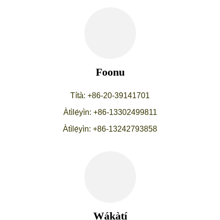
Foonu
Títà: +86-20-39141701
Àtìlẹ́yìn: +86-13302499811
Àtìlẹ́yìn: +86-13242793858
Wákàtí