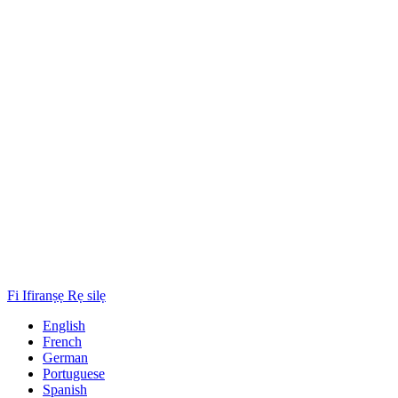
Fi Ifiranṣẹ Rẹ silẹ
English
French
German
Portuguese
Spanish