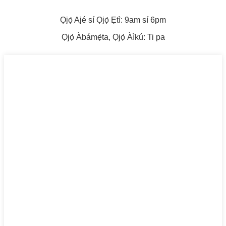
Ọjọ́ Ajé sí Ọjọ́ Ẹtì: 9am sí 6pm
Ọjọ́ Àbámẹ́ta, Ọjọ́ Àìkú: Ti pa