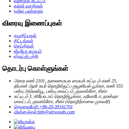
வணிகக் கட்டிடம்
கல்வி வசதிகள்
நவீன பண்ணை
விரைவு இணைப்புகள்
தயாரிப்புகள்
திட்டங்கள்
செய்திகள்
வீடியோ மையம்
ஏர்வுட்ஸ் பற்றி
தொடர்பு கொள்ளுங்கள்
அறை எண் 2101, தலைமையக மையக் கட்டிடம் எண் 25,
தியான் ஆன் உயர் தொழில்நுட்ப சூழலியல் பூங்கா, எண் 555
பன்யு அவென்யூ, பன்யு மாவட்டம், குவாங்சோ, சீனா
கட்டிடம் 3, கியோடாய் தொழிற்பூங்கா, யுவோடோ, நான்ஷா
மாவட்டம், குவாங்சோ, சீனா (தொழிற்சாலை முகவரி)
தொலைபேசி:
+86-20-39141701
மின்னஞ்சல்:
info@airwoods.com