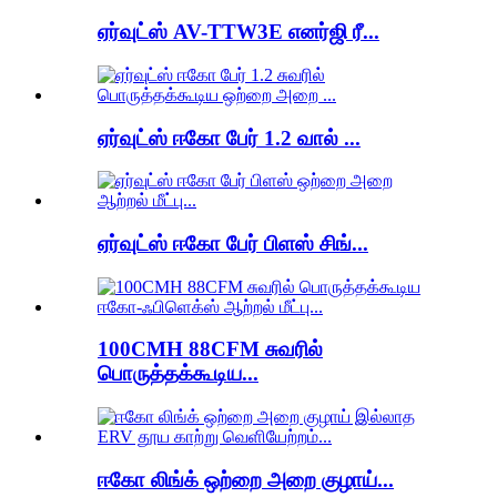
ஏர்வுட்ஸ் AV-TTW3E எனர்ஜி ரீ...
ஏர்வுட்ஸ் ஈகோ பேர் 1.2 வால் ...
ஏர்வுட்ஸ் ஈகோ பேர் பிளஸ் சிங்...
100CMH 88CFM சுவரில்
பொருத்தக்கூடிய...
ஈகோ லிங்க் ஒற்றை அறை குழாய்...