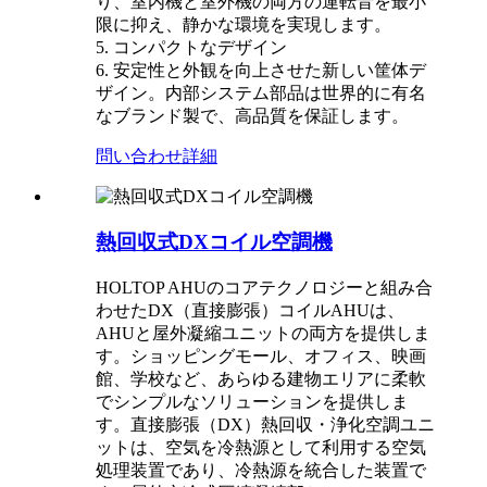
り、室内機と室外機の両方の運転音を最小
限に抑え、静かな環境を実現します。
5. コンパクトなデザイン
6. 安定性と外観を向上させた新しい筐体デ
ザイン。内部システム部品は世界的に有名
なブランド製で、高品質を保証します。
問い合わせ
詳細
熱回収式DXコイル空調機
HOLTOP AHUのコアテクノロジーと組み合
わせたDX（直接膨張）コイルAHUは、
AHUと屋外凝縮ユニットの両方を提供しま
す。ショッピングモール、オフィス、映画
館、学校など、あらゆる建物エリアに柔軟
でシンプルなソリューションを提供しま
す。直接膨張（DX）熱回収・浄化空調ユニ
ットは、空気を冷熱源として利用する空気
処理装置であり、冷熱源を統合した装置で