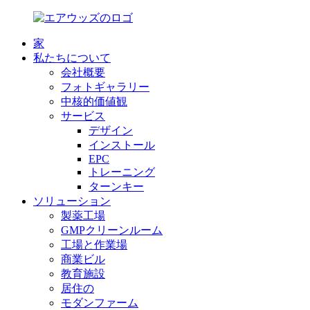
家
私たちについて
会社概要
フォトギャラリー
中核的価値観
サービス
デザイン
インストール
EPC
トレーニング
ターンキー
ソリューション
製薬工場
GMPクリーンルーム
工場と作業場
商業ビル
教育施設
居住の
モダンファーム