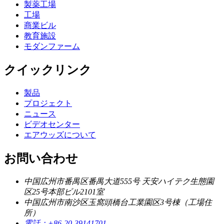
製薬工場
工場
商業ビル
教育施設
モダンファーム
クイックリンク
製品
プロジェクト
ニュース
ビデオセンター
エアウッズについて
お問い合わせ
中国広州市番禺区番禺大道555号 天安ハイテク生態園
区25号本部ビル2101室
中国広州市南沙区玉窩頭橋台工業園区3号棟（工場住
所）
電話：
+86-20-39141701