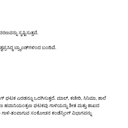
ವನ್ನು ಸೃಷ್ಟಿಸುತ್ತವೆ.
ಸಿದ್ಧ ಬ್ರ್ಯಾಂಡ್‌ಗಳಿಂದ ಬಂದಿವೆ.
 ಘಟಕ ಎರಡನ್ನೂ ಒದಗಿಸುತ್ತದೆ. ಮಾಲ್, ಕಚೇರಿ, ಸಿನಿಮಾ, ಶಾಲೆ
್ಧೀಕರಣ ಹವಾನಿಯಂತ್ರಣ ಘಟಕವು ಗಾಳಿಯನ್ನು ಶೀತ ಮತ್ತು ಶಾಖದ
ಳಿ-ತಂಪಾಗುವ ಸಂಕೋಚನ ಕಂಡೆನ್ಸಿಂಗ್ ವಿಭಾಗವನ್ನು