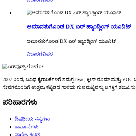
ಅಮಾನತುಗೊಂಡ DX ಏರ್ ಹ್ಯಾಂಡ್ಲಿಂಗ್ ಯೂನಿಟ್
ಅಮಾನತುಗೊಂಡ DX ಏರ್ ಹ್ಯಾಂಡ್ಲಿಂಗ್ ಯೂನಿಟ್
ವಿಚಾರಣೆ
ವಿವರ
2007 ರಿಂದ, ವಿವಿಧ ಕೈಗಾರಿಕೆಗಳಿಗೆ ಸಮಗ್ರ hvac, ಕ್ಲೀನ್ ರೂಮ್ ಮತ್ತು VOC ಚಿಕ
ಸೇವೆಗಳೊಂದಿಗೆ ಉತ್ತಮ ಕಟ್ಟಡದ ಗಾಳಿಯ ಗುಣಮಟ್ಟವನ್ನು ಜಗತ್ತಿಗೆ ತಲುಪಿಸುವ
ಪರಿಹಾರಗಳು
ಔಷಧೀಯ ಸಸ್ಯಗಳು
ಕಾರ್ಖಾನೆಗಳು
ವಾಣಿಜ್ಯ ಕಟ್ಟಡ