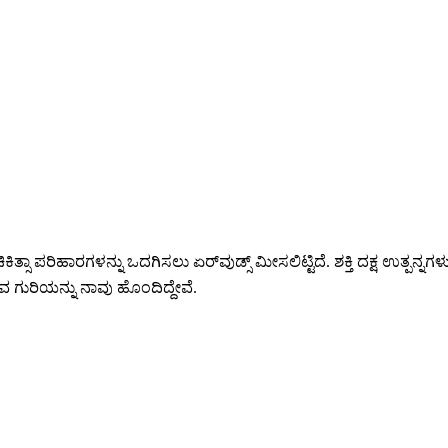
ಿತ್ಸಾ ಪರಿಹಾರಗಳನ್ನು ಒದಗಿಸಲು ಏರ್‌ವುಡ್ಸ್ ಮೀಸಲಿಟ್ಟಿದೆ. ಶಕ್ತಿ ದಕ್ಷ ಉತ್ಪನ್ನ
 ಗುರಿಯನ್ನು ನಾವು ಹೊಂದಿದ್ದೇವೆ.