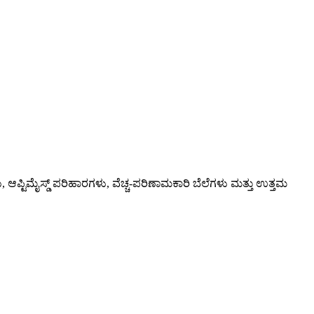
ಗಳು, ಆಪ್ಟಿಮೈಸ್ಡ್ ಪರಿಹಾರಗಳು, ವೆಚ್ಚ-ಪರಿಣಾಮಕಾರಿ ಬೆಲೆಗಳು ಮತ್ತು ಉತ್ತಮ