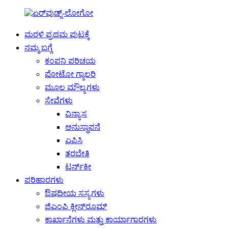
ಮರಳಿ ಪ್ರಥಮ ಪುಟಕ್ಕೆ
ನಮ್ಮ ಬಗ್ಗೆ
ಕಂಪನಿ ಪರಿಚಯ
ಫೋಟೋ ಗ್ಯಾಲರಿ
ಮೂಲ ಮೌಲ್ಯಗಳು
ಸೇವೆಗಳು
ವಿನ್ಯಾಸ
ಅನುಸ್ಥಾಪನೆ
ಎಪಿಸಿ
ತರಬೇತಿ
ಟರ್ನ್‌ಕೀ
ಪರಿಹಾರಗಳು
ಔಷಧೀಯ ಸಸ್ಯಗಳು
ಜಿಎಂಪಿ ಕ್ಲೀನ್‌ರೂಮ್
ಕಾರ್ಖಾನೆಗಳು ಮತ್ತು ಕಾರ್ಯಾಗಾರಗಳು