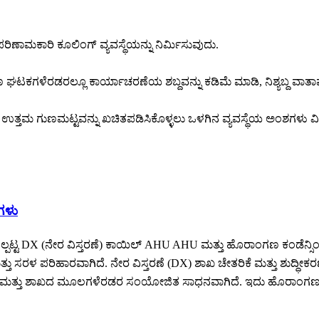
 ಪರಿಣಾಮಕಾರಿ ಕೂಲಿಂಗ್ ವ್ಯವಸ್ಥೆಯನ್ನು ನಿರ್ಮಿಸುವುದು.
ಘಟಕಗಳೆರಡರಲ್ಲೂ ಕಾರ್ಯಾಚರಣೆಯ ಶಬ್ದವನ್ನು ಕಡಿಮೆ ಮಾಡಿ, ನಿಶ್ಯಬ್ದ ವಾತಾವರಣ
ತ್ತಮ ಗುಣಮಟ್ಟವನ್ನು ಖಚಿತಪಡಿಸಿಕೊಳ್ಳಲು ಒಳಗಿನ ವ್ಯವಸ್ಥೆಯ ಅಂಶಗಳು ವಿಶ್ವಪ್ರ
ಗಳು
ಟ DX (ನೇರ ವಿಸ್ತರಣೆ) ಕಾಯಿಲ್ AHU AHU ಮತ್ತು ಹೊರಾಂಗಣ ಕಂಡೆನ್ಸಿಂಗ್
ತ್ತು ಸರಳ ಪರಿಹಾರವಾಗಿದೆ. ನೇರ ವಿಸ್ತರಣೆ (DX) ಶಾಖ ಚೇತರಿಕೆ ಮತ್ತು ಶುದ
 ಮತ್ತು ಶಾಖದ ಮೂಲಗಳೆರಡರ ಸಂಯೋಜಿತ ಸಾಧನವಾಗಿದೆ. ಇದು ಹೊರಾಂಗಣ ಗಾ