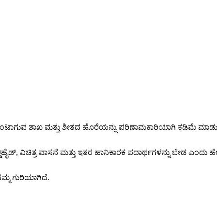
 ಉಂಟಾಗುವ ಶಾಖ ಮತ್ತು ಶೀತದ ಹೊರೆಯನ್ನು ಪರಿಣಾಮಕಾರಿಯಾಗಿ ಕಡಿಮೆ ಮಾಡುತ
ಡ್, ವಿಚಿತ್ರ ವಾಸನೆ ಮತ್ತು ಇತರ ಹಾನಿಕಾರಕ ಪದಾರ್ಥಗಳನ್ನು ಬೇಡ ಎಂದು ಹೇಳ
ಮ್ಮ ಗುರಿಯಾಗಿದೆ.