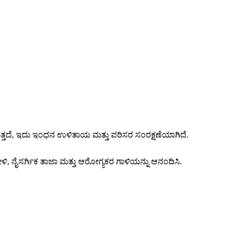
್ತದೆ, ಇದು ಇಂಧನ ಉಳಿತಾಯ ಮತ್ತು ಪರಿಸರ ಸಂರಕ್ಷಣೆಯಾಗಿದೆ.
ಿ, ನೈಸರ್ಗಿಕ ತಾಜಾ ಮತ್ತು ಆರೋಗ್ಯಕರ ಗಾಳಿಯನ್ನು ಆನಂದಿಸಿ.