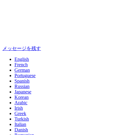
メッセージを残す
English
French
German
Portuguese
Spanish
Russian
Japanese
Korean
Arabic
Irish
Greek
Turkish
Italian
Danish