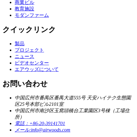
商業ビル
教育施設
モダンファーム
クイックリンク
製品
プロジェクト
ニュース
ビデオセンター
エアウッズについて
お問い合わせ
中国広州市番禺区番禺大道555号 天安ハイテク生態園
区25号本部ビル2101室
中国広州市南沙区玉窩頭橋台工業園区3号棟（工場住
所）
電話：
+86-20-39141701
メール:
info@airwoods.com