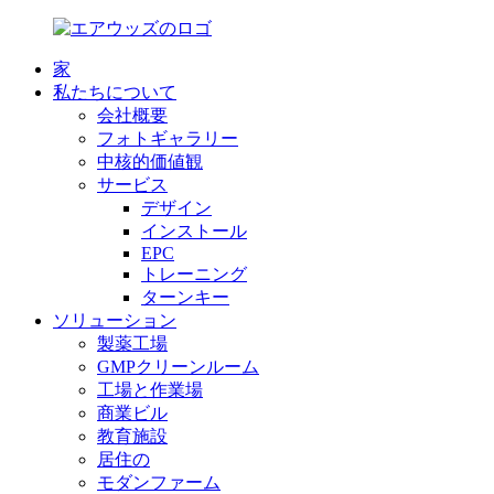
家
私たちについて
会社概要
フォトギャラリー
中核的価値観
サービス
デザイン
インストール
EPC
トレーニング
ターンキー
ソリューション
製薬工場
GMPクリーンルーム
工場と作業場
商業ビル
教育施設
居住の
モダンファーム