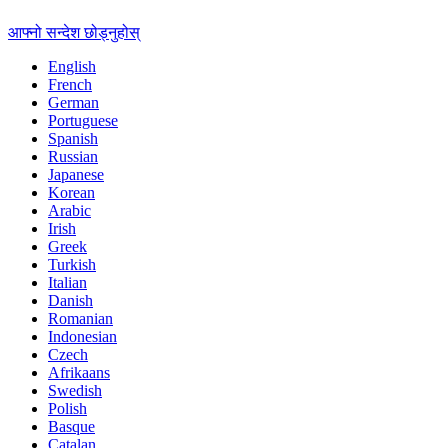
आफ्नो सन्देश छोड्नुहोस्
English
French
German
Portuguese
Spanish
Russian
Japanese
Korean
Arabic
Irish
Greek
Turkish
Italian
Danish
Romanian
Indonesian
Czech
Afrikaans
Swedish
Polish
Basque
Catalan