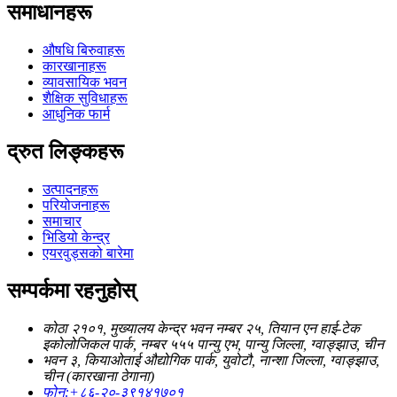
समाधानहरू
औषधि बिरुवाहरू
कारखानाहरू
व्यावसायिक भवन
शैक्षिक सुविधाहरू
आधुनिक फार्म
द्रुत लिङ्कहरू
उत्पादनहरू
परियोजनाहरू
समाचार
भिडियो केन्द्र
एयरवुड्सको बारेमा
सम्पर्कमा रहनुहोस्
कोठा २१०१, मुख्यालय केन्द्र भवन नम्बर २५, तियान एन हाई-टेक
इकोलोजिकल पार्क, नम्बर ५५५ पान्यु एभ, पान्यु जिल्ला, ग्वाङ्झाउ, चीन
भवन ३, कियाओताई औद्योगिक पार्क, युवोटौ, नान्शा जिल्ला, ग्वाङ्झाउ,
चीन (कारखाना ठेगाना)
फोन:
+८६-२०-३९१४१७०१