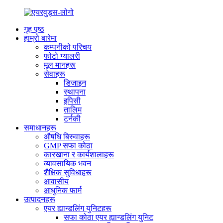
गृह पृष्ठ
हाम्रो बारेमा
कम्पनीको परिचय
फोटो ग्यालरी
मूल मानहरू
सेवाहरू
डिजाइन
स्थापना
इपिसी
तालिम
टर्नकी
समाधानहरू
औषधि बिरुवाहरू
GMP सफा कोठा
कारखाना र कार्यशालाहरू
व्यावसायिक भवन
शैक्षिक सुविधाहरू
आवासीय
आधुनिक फार्म
उत्पादनहरू
एयर ह्यान्डलिंग युनिटहरू
सफा कोठा एयर ह्यान्डलिंग युनिट