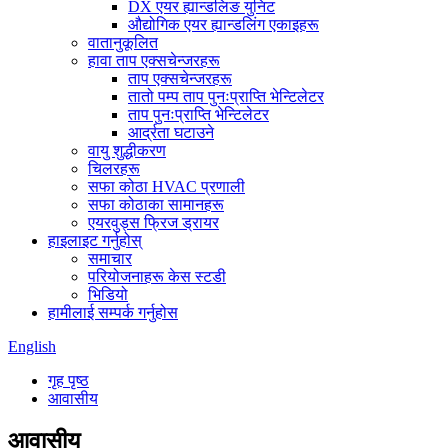
DX एयर ह्यान्डलिङ युनिट
औद्योगिक एयर ह्यान्डलिंग एकाइहरू
वातानुकूलित
हावा ताप एक्सचेन्जरहरू
ताप एक्सचेन्जरहरू
तातो पम्प ताप पुनःप्राप्ति भेन्टिलेटर
ताप पुनःप्राप्ति भेन्टिलेटर
आर्द्रता घटाउने
वायु शुद्धीकरण
चिलरहरू
सफा कोठा HVAC प्रणाली
सफा कोठाका सामानहरू
एयरवुड्स फ्रिज ड्रायर
हाइलाइट गर्नुहोस्
समाचार
परियोजनाहरू केस स्टडी
भिडियो
हामीलाई सम्पर्क गर्नुहोस
English
गृह पृष्ठ
आवासीय
आवासीय