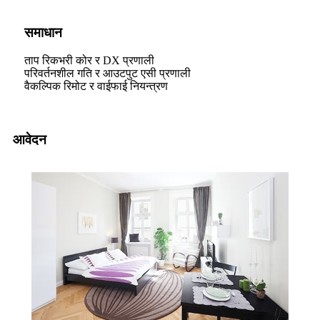
समाधान
ताप रिकभरी कोर र DX प्रणाली
परिवर्तनशील गति र आउटपुट एसी प्रणाली
वैकल्पिक रिमोट र वाईफाई नियन्त्रण
आवेदन