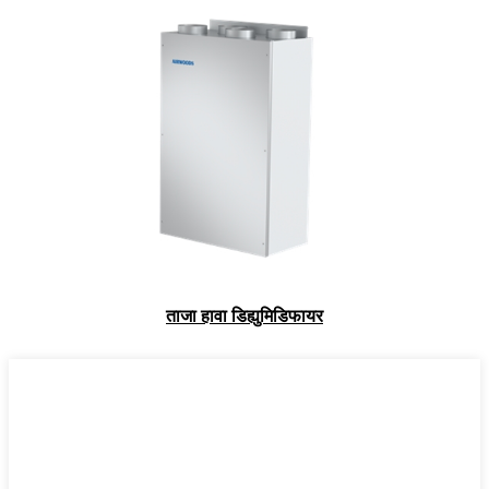
ताजा हावा डिह्युमिडिफायर