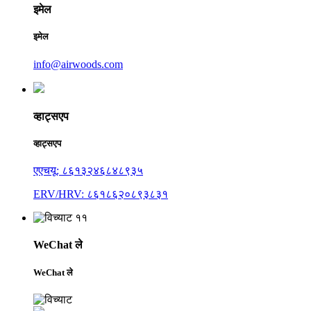
इमेल
इमेल
info@airwoods.com
व्हाट्सएप
व्हाट्सएप
एएचयू: ८६१३२४६८४८९३५
ERV/HRV: ८६१८६२०८९३८३१
WeChat ले
WeChat ले