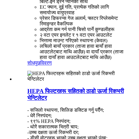
बिल्ट-इन ड्रेन प्यानको साथ
EC फ्यान, दुई गति, प्रत्येक गतिको लागि
समायोज्य वायुप्रवाह
प्रेसर डिफरन्स गेज अलार्म, फ्लटर रिप्लेसमेन्ट
रिमाइन्डर वैकल्पिक
आर्द्रता कम गर्न पानी चिसो पार्ने कुण्डलीहरू
२ वटा एयर इनलेट र १ वटा एयर आउटलेट
भित्तामा माउन्ट गरिएको स्थापना (केवल)
लचिलो बायाँ प्रकार (ताजा हावा बायाँ हावा
आउटलेटबाट माथि आउँछ) वा दायाँ प्रकार (ताजा
हावा दायाँ हावा आउटलेटबाट माथि आउँछ)
सोधपुछ
विवरण
HEPA फिल्टरहरू सहितको ठाडो ऊर्जा रिकभरी
भेन्टिलेटर
- सजिलो स्थापना, सिलिङ डक्टिङ गर्नु पर्दैन;
- धेरै निस्पंदन;
- ९९% HEPA निस्पंदन;
- थोरै सकारात्मक भित्री चाप;
-उच्च दक्षता ऊर्जा रिकभरी दर;
- डीसी मोटरहरू भएको उच्च दक्षता भएको पंखा;