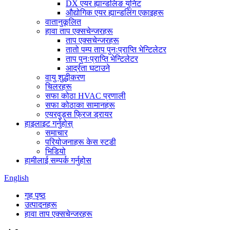
DX एयर ह्यान्डलिङ युनिट
औद्योगिक एयर ह्यान्डलिंग एकाइहरू
वातानुकूलित
हावा ताप एक्सचेन्जरहरू
ताप एक्सचेन्जरहरू
तातो पम्प ताप पुनःप्राप्ति भेन्टिलेटर
ताप पुनःप्राप्ति भेन्टिलेटर
आर्द्रता घटाउने
वायु शुद्धीकरण
चिलरहरू
सफा कोठा HVAC प्रणाली
सफा कोठाका सामानहरू
एयरवुड्स फ्रिज ड्रायर
हाइलाइट गर्नुहोस्
समाचार
परियोजनाहरू केस स्टडी
भिडियो
हामीलाई सम्पर्क गर्नुहोस
English
गृह पृष्ठ
उत्पादनहरू
हावा ताप एक्सचेन्जरहरू