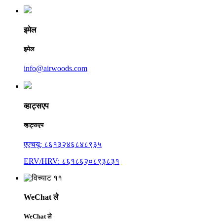
इमेल
इमेल
info@airwoods.com
व्हाट्सएप
व्हाट्सएप
एएचयू: ८६१३२४६८४८९३५
ERV/HRV: ८६१८६२०८९३८३१
WeChat ले
WeChat ले