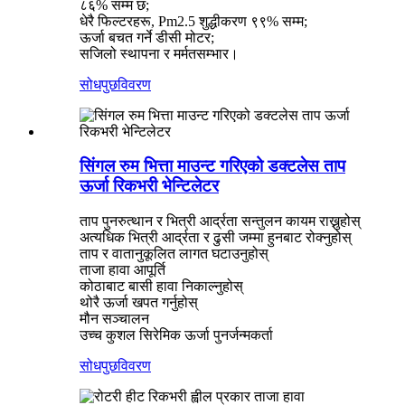
८६% सम्म छ;
धेरै फिल्टरहरू, Pm2.5 शुद्धीकरण ९९% सम्म;
ऊर्जा बचत गर्ने डीसी मोटर;
सजिलो स्थापना र मर्मतसम्भार।
सोधपुछ
विवरण
सिंगल रुम भित्ता माउन्ट गरिएको डक्टलेस ताप
ऊर्जा रिकभरी भेन्टिलेटर
ताप पुनरुत्थान र भित्री आर्द्रता सन्तुलन कायम राख्नुहोस्
अत्यधिक भित्री आर्द्रता र ढुसी जम्मा हुनबाट रोक्नुहोस्
ताप र वातानुकूलित लागत घटाउनुहोस्
ताजा हावा आपूर्ति
कोठाबाट बासी हावा निकाल्नुहोस्
थोरै ऊर्जा खपत गर्नुहोस्
मौन सञ्चालन
उच्च कुशल सिरेमिक ऊर्जा पुनर्जन्मकर्ता
सोधपुछ
विवरण