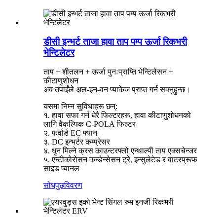
डीसी इन्भर्ट ताजा हावा ताप पम्प ऊर्जा रिकभरी
भेन्टिलेटर
ताप + शीतलन + ऊर्जा पुनःप्राप्ति भेन्टिलेसन +
कीटाणुशोधन
अब तपाईंले अल-इन-वन प्याकेज प्राप्त गर्न सक्नुहुन्छ।
यसमा निम्न सुविधाहरू छन्:
१. हावा सफा गर्न धेरै फिल्टरहरू, हावा कीटाणुशोधनको
लागि वैकल्पिक C-POLA फिल्टर
२. फर्वार्ड EC फ्यान
३. DC इन्भर्टर कम्प्रेसर
४. धुन मिल्ने क्रस काउन्टरफ्लो एन्थाल्पी ताप एक्सचेन्जर
५. एन्टीकोरोसन कन्डेन्सेसन ट्रे, इन्सुलेटेड र वाटरप्रूफ
साइड प्यानल
सोधपुछ
विवरण