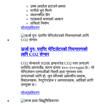
उच्च आर्द्रता हटाउने क्षमता
पानीले धुन मिल्ने
ज्वलनशील छैन
ग्राहकले बनाएको आकार
लचिलो निर्माण
सोधपुछ
विवरण
ऊर्जा पुन: प्राप्ति भेन्टिलेटरको नियन्त्रणको
लागि CO2 सेन्सर
CO2 सेन्सरले NDIR इन्फ्रारेड CO2 पत्ता लगाउने
प्रविधि अपनाउँछ, मापन दायरा ४००-२०००ppm छ। यो
भेन्टिलेसन प्रणालीको भित्री हावा गुणस्तर पत्ता
लगाउनको लागि हो, जुन धेरैजसो आवासीय घरहरू,
विद्यालयहरू, रेस्टुरेन्टहरू र अस्पतालहरू, आदिको लागि
उपयुक्त छ।
सोधपुछ
विवरण