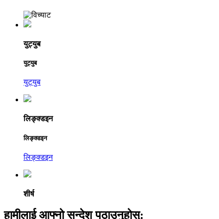
युट्युब
युट्युब
युट्युब
लिङ्क्डइन
लिङ्क्डइन
लिङ्क्डइन
शीर्ष
हामीलाई आफ्नो सन्देश पठाउनुहोस्: