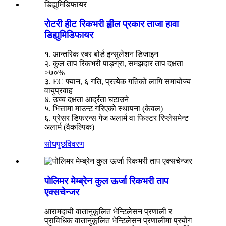
रोटरी हीट रिकभरी ह्वील प्रकार ताजा हावा
डिह्युमिडिफायर
१. आन्तरिक रबर बोर्ड इन्सुलेशन डिजाइन
२. कुल ताप रिकभरी पाङ्ग्रा, समझदार ताप दक्षता
>७०%
३. EC फ्यान, ६ गति, प्रत्येक गतिको लागि समायोज्य
वायुप्रवाह
४. उच्च दक्षता आर्द्रता घटाउने
५. भित्तामा माउन्ट गरिएको स्थापना (केवल)
६. प्रेसर डिफरन्स गेज अलार्म वा फिल्टर रिप्लेसमेन्ट
अलार्म (वैकल्पिक)
सोधपुछ
विवरण
पोलिमर मेम्ब्रेन कुल ऊर्जा रिकभरी ताप
एक्सचेन्जर
आरामदायी वातानुकूलित भेन्टिलेसन प्रणाली र
प्राविधिक वातानुकूलित भेन्टिलेसन प्रणालीमा प्रयोग