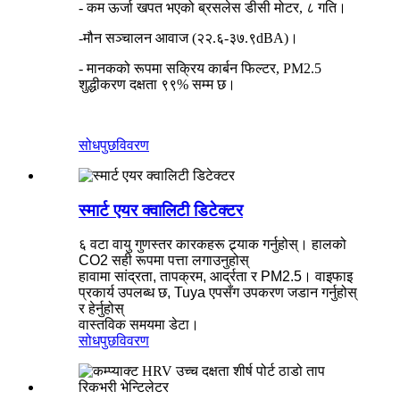
- कम ऊर्जा खपत भएको ब्रसलेस डीसी मोटर, ८ गति।
-मौन सञ्चालन आवाज (२२.६-३७.९dBA)।
- मानकको रूपमा सक्रिय कार्बन फिल्टर, PM2.5
शुद्धीकरण दक्षता ९९% सम्म छ।
सोधपुछ
विवरण
स्मार्ट एयर क्वालिटी डिटेक्टर
६ वटा वायु गुणस्तर कारकहरू ट्र्याक गर्नुहोस्। हालको
CO2 सही रूपमा पत्ता लगाउनुहोस्
हावामा सांद्रता, तापक्रम, आर्द्रता र PM2.5। वाइफाइ
प्रकार्य उपलब्ध छ, Tuya एपसँग उपकरण जडान गर्नुहोस्
र हेर्नुहोस्
वास्तविक समयमा डेटा।
सोधपुछ
विवरण