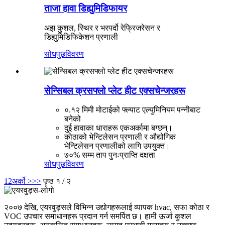
ताजा हावा डिह्युमिडिफायर
अझ कुशल, स्थिर र भरपर्दो रेफ्रिजरेसन र
डिह्युमिडिफिकेशन प्रणाली
सोधपुछ
विवरण
सेन्सिबल क्रसफ्लो प्लेट हीट एक्सचेन्जरहरू
०.१२ मिमी मोटाईको फ्ल्याट एल्युमिनियम पन्नीबाट
बनेको
दुई हावाका धाराहरू एकअर्कामा बग्छन्।
कोठाको भेन्टिलेसन प्रणाली र औद्योगिक
भेन्टिलेसन प्रणालीको लागि उपयुक्त।
७०% सम्म ताप पुनःप्राप्ति दक्षता
सोधपुछ
विवरण
1
2
अर्को >
>>
पृष्ठ १ / २
२००७ देखि, एयरवुड्सले विभिन्न उद्योगहरूलाई व्यापक hvac, सफा कोठा र
VOC उपचार समाधानहरू प्रदान गर्न समर्पित छ। हामी ऊर्जा कुशल