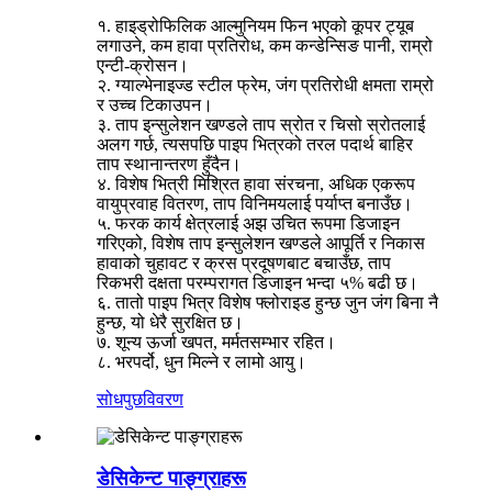
१. हाइड्रोफिलिक आल्मुनियम फिन भएको कूपर ट्यूब
लगाउने, कम हावा प्रतिरोध, कम कन्डेन्सिङ पानी, राम्रो
एन्टी-क्रोसन।
२. ग्याल्भेनाइज्ड स्टील फ्रेम, जंग प्रतिरोधी क्षमता राम्रो
र उच्च टिकाउपन।
३. ताप इन्सुलेशन खण्डले ताप स्रोत र चिसो स्रोतलाई
अलग गर्छ, त्यसपछि पाइप भित्रको तरल पदार्थ बाहिर
ताप स्थानान्तरण हुँदैन।
४. विशेष भित्री मिश्रित हावा संरचना, अधिक एकरूप
वायुप्रवाह वितरण, ताप विनिमयलाई पर्याप्त बनाउँछ।
५. फरक कार्य क्षेत्रलाई अझ उचित रूपमा डिजाइन
गरिएको, विशेष ताप इन्सुलेशन खण्डले आपूर्ति र निकास
हावाको चुहावट र क्रस प्रदूषणबाट बचाउँछ, ताप
रिकभरी दक्षता परम्परागत डिजाइन भन्दा ५% बढी छ।
६. तातो पाइप भित्र विशेष फ्लोराइड हुन्छ जुन जंग बिना नै
हुन्छ, यो धेरै सुरक्षित छ।
७. शून्य ऊर्जा खपत, मर्मतसम्भार रहित।
८. भरपर्दो, धुन मिल्ने र लामो आयु।
सोधपुछ
विवरण
डेसिकेन्ट पाङ्ग्राहरू