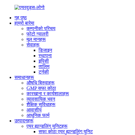
गृह पृष्ठ
हाम्रो बारेमा
कम्पनीको परिचय
फोटो ग्यालरी
मूल मानहरू
सेवाहरू
डिजाइन
स्थापना
इपिसी
तालिम
टर्नकी
समाधानहरू
औषधि बिरुवाहरू
GMP सफा कोठा
कारखाना र कार्यशालाहरू
व्यावसायिक भवन
शैक्षिक सुविधाहरू
आवासीय
आधुनिक फार्म
उत्पादनहरू
एयर ह्यान्डलिंग युनिटहरू
सफा कोठा एयर ह्यान्डलिंग युनिट