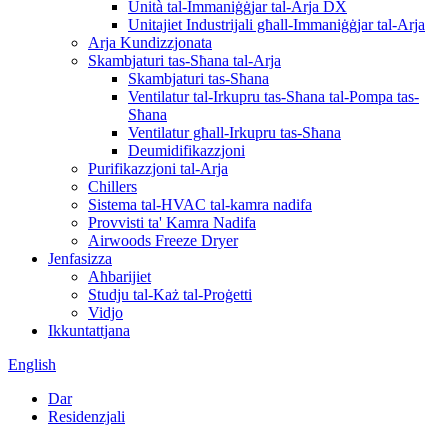
Unità tal-Immaniġġjar tal-Arja DX
Unitajiet Industrijali għall-Immaniġġjar tal-Arja
Arja Kundizzjonata
Skambjaturi tas-Sħana tal-Arja
Skambjaturi tas-Sħana
Ventilatur tal-Irkupru tas-Sħana tal-Pompa tas-
Sħana
Ventilatur għall-Irkupru tas-Sħana
Deumidifikazzjoni
Purifikazzjoni tal-Arja
Chillers
Sistema tal-HVAC tal-kamra nadifa
Provvisti ta' Kamra Nadifa
Airwoods Freeze Dryer
Jenfasizza
Aħbarijiet
Studju tal-Każ tal-Proġetti
Vidjo
Ikkuntattjana
English
Dar
Residenzjali