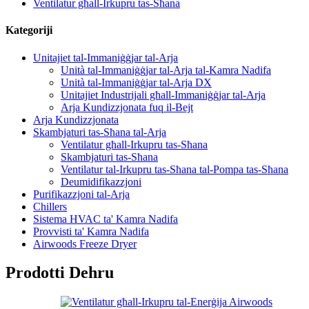
Ventilatur għall-Irkupru tas-Sħana
Kategoriji
Unitajiet tal-Immaniġġjar tal-Arja
Unità tal-Immaniġġjar tal-Arja tal-Kamra Nadifa
Unità tal-Immaniġġjar tal-Arja DX
Unitajiet Industrijali għall-Immaniġġjar tal-Arja
Arja Kundizzjonata fuq il-Bejt
Arja Kundizzjonata
Skambjaturi tas-Sħana tal-Arja
Ventilatur għall-Irkupru tas-Sħana
Skambjaturi tas-Sħana
Ventilatur tal-Irkupru tas-Sħana tal-Pompa tas-Sħana
Deumidifikazzjoni
Purifikazzjoni tal-Arja
Chillers
Sistema HVAC ta' Kamra Nadifa
Provvisti ta' Kamra Nadifa
Airwoods Freeze Dryer
Prodotti Dehru