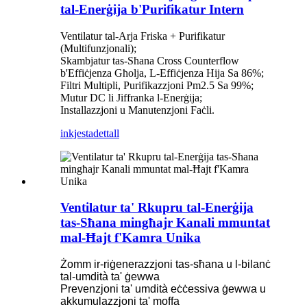
tal-Enerġija b'Purifikatur Intern
Ventilatur tal-Arja Friska + Purifikatur
(Multifunzjonali);
Skambjatur tas-Sħana Cross Counterflow
b'Effiċjenza Għolja, L-Effiċjenza Hija Sa 86%;
Filtri Multipli, Purifikazzjoni Pm2.5 Sa 99%;
Mutur DC li Jiffranka l-Enerġija;
Installazzjoni u Manutenzjoni Faċli.
inkjesta
dettall
Ventilatur ta' Rkupru tal-Enerġija
tas-Sħana mingħajr Kanali mmuntat
mal-Ħajt f'Kamra Unika
Żomm ir-riġenerazzjoni tas-sħana u l-bilanċ
tal-umdità ta' ġewwa
Prevenzjoni ta' umdità eċċessiva ġewwa u
akkumulazzjoni ta' moffa