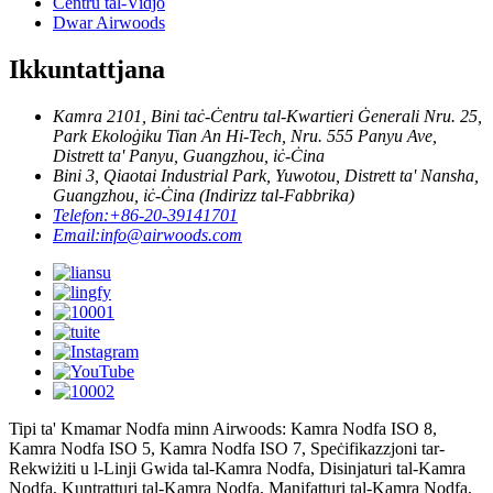
Ċentru tal-Vidjo
Dwar Airwoods
Ikkuntattjana
Kamra 2101, Bini taċ-Ċentru tal-Kwartieri Ġenerali Nru. 25,
Park Ekoloġiku Tian An Hi-Tech, Nru. 555 Panyu Ave,
Distrett ta' Panyu, Guangzhou, iċ-Ċina
Bini 3, Qiaotai Industrial Park, Yuwotou, Distrett ta' Nansha,
Guangzhou, iċ-Ċina (Indirizz tal-Fabbrika)
Telefon:
+86-20-39141701
Email:
info@airwoods.com
Tipi ta' Kmamar Nodfa minn Airwoods: Kamra Nodfa ISO 8,
Kamra Nodfa ISO 5, Kamra Nodfa ISO 7, Speċifikazzjoni tar-
Rekwiżiti u l-Linji Gwida tal-Kamra Nodfa, Disinjaturi tal-Kamra
Nodfa, Kuntratturi tal-Kamra Nodfa, Manifatturi tal-Kamra Nodfa,