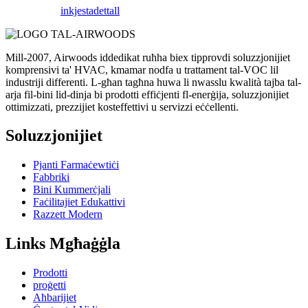
inkjesta
dettall
Mill-2007, Airwoods iddedikat ruħha biex tipprovdi soluzzjonijiet
komprensivi ta' HVAC, kmamar nodfa u trattament tal-VOC lil
industriji differenti. L-għan tagħna huwa li nwasslu kwalità tajba tal-
arja fil-bini lid-dinja bi prodotti effiċjenti fl-enerġija, soluzzjonijiet
ottimizzati, prezzijiet kosteffettivi u servizzi eċċellenti.
Soluzzjonijiet
Pjanti Farmaċewtiċi
Fabbriki
Bini Kummerċjali
Faċilitajiet Edukattivi
Razzett Modern
Links Mgħaġġla
Prodotti
proġetti
Aħbarijiet