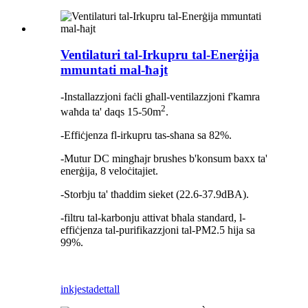
Ventilaturi tal-Irkupru tal-Enerġija
mmuntati mal-ħajt
-Installazzjoni faċli għall-ventilazzjoni f'kamra
2
waħda ta' daqs 15-50m
.
-Effiċjenza fl-irkupru tas-sħana sa 82%.
-Mutur DC mingħajr brushes b'konsum baxx ta'
enerġija, 8 veloċitajiet.
-Storbju ta' tħaddim sieket (22.6-37.9dBA).
-filtru tal-karbonju attivat bħala standard, l-
effiċjenza tal-purifikazzjoni tal-PM2.5 hija sa
99%.
inkjesta
dettall