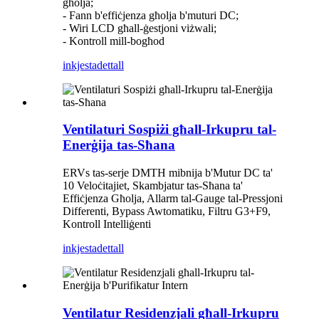
għolja;
- Fann b'effiċjenza għolja b'muturi DC;
- Wiri LCD għall-ġestjoni viżwali;
- Kontroll mill-bogħod
inkjesta
dettall
Ventilaturi Sospiżi għall-Irkupru tal-
Enerġija tas-Sħana
ERVs tas-serje DMTH mibnija b'Mutur DC ta'
10 Veloċitajiet, Skambjatur tas-Sħana ta'
Effiċjenza Għolja, Allarm tal-Gauge tal-Pressjoni
Differenti, Bypass Awtomatiku, Filtru G3+F9,
Kontroll Intelliġenti
inkjesta
dettall
Ventilatur Residenzjali għall-Irkupru