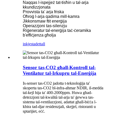
Naqqas l-ispejjeż tat-tisħin u tal-arja
kkundizzjonata
Provvista ta' arja friska
Oħroġ l-arja qadima mill-kamra
Jikkonsmaw ftit enerġija
Operazzjoni tas-silenzju
Riġeneratur tal-enerġija taċ-ċeramika
b'effiċjenza għolja
inkjesta
dettall
Sensor tas-CO2 għall-Kontroll tal-
Ventilatur tal-Irkupru tal-Enerġija
Is-senser tas-CO2 jadotta t-teknoloġija ta'
skoperta tas-CO2 bl-infra-aħmar NDIR, il-medda
tal-kejl hija ta' 400-2000ppm. Huwa għad-
detezzjoni tal-kwalità tal-arja ta' ġewwa tas-
sistema tal-ventilazzjoni, adattat għall-biċċa l-
kbira tad-djar residenzjali, skejjel, ristoranti u
sptarijiet, eċċ.