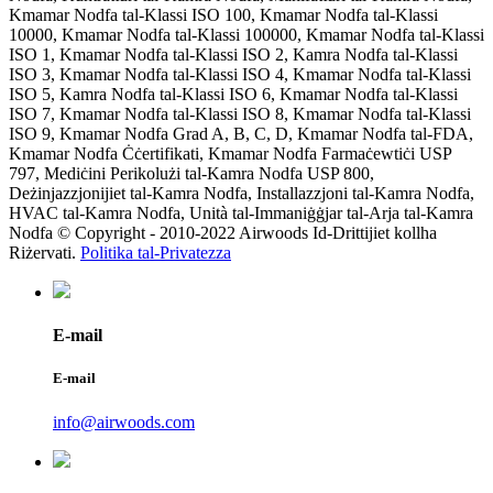
Kmamar Nodfa tal-Klassi ISO 100, Kmamar Nodfa tal-Klassi
10000, Kmamar Nodfa tal-Klassi 100000, Kmamar Nodfa tal-Klassi
ISO 1, Kmamar Nodfa tal-Klassi ISO 2, Kamra Nodfa tal-Klassi
ISO 3, Kmamar Nodfa tal-Klassi ISO 4, Kmamar Nodfa tal-Klassi
ISO 5, Kamra Nodfa tal-Klassi ISO 6, Kmamar Nodfa tal-Klassi
ISO 7, Kmamar Nodfa tal-Klassi ISO 8, Kmamar Nodfa tal-Klassi
ISO 9, Kmamar Nodfa Grad A, B, C, D, Kmamar Nodfa tal-FDA,
Kmamar Nodfa Ċċertifikati, Kmamar Nodfa Farmaċewtiċi USP
797, Mediċini Perikolużi tal-Kamra Nodfa USP 800,
Deżinjazzjonijiet tal-Kamra Nodfa, Installazzjoni tal-Kamra Nodfa,
HVAC tal-Kamra Nodfa, Unità tal-Immaniġġjar tal-Arja tal-Kamra
Nodfa © Copyright - 2010-2022 Airwoods Id-Drittijiet kollha
Riżervati.
Politika tal-Privatezza
E-mail
E-mail
info@airwoods.com