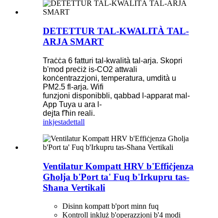
DETETTUR TAL-KWALITÀ TAL-
ARJA SMART
Traċċa 6 fatturi tal-kwalità tal-arja. Skopri
b'mod preċiż is-CO2 attwali
konċentrazzjoni, temperatura, umdità u
PM2.5 fl-arja. Wifi
funzjoni disponibbli, qabbad l-apparat mal-
App Tuya u ara l-
dejta f'ħin reali.
inkjesta
dettall
Ventilatur Kompatt HRV b'Effiċjenza
Għolja b'Port ta' Fuq b'Irkupru tas-
Sħana Vertikali
Disinn kompatt b'port minn fuq
Kontroll inkluż b'operazzjoni b'4 modi