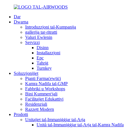
Dar
Dwarna
Introduzzjoni tal-Kumpanija
gallerija tar-ritratti
Valuri Ewlenin
Servizzi
Disinn
Installazzjoni
Epc
Taħriġ
Turnkey
Soluzzjonijiet
Pjanti Farmaċewtiċi
Kamra Nadifa tal-GMP
Fabbriki u Workshops
Bini Kummerċjali
Faċilitajiet Edukattivi
Residenzjali
Razzett Modern
Prodotti
Unitajiet tal-Immaniġġjar tal-Arja
Unità tal-Immaniġġjar tal-Arja tal-Kamra Nadifa