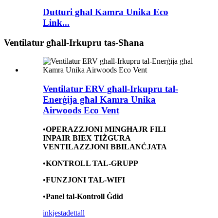
Dutturi għal Kamra Unika Eco
Link...
Ventilatur għall-Irkupru tas-Sħana
Ventilatur ERV għall-Irkupru tal-
Enerġija għal Kamra Unika
Airwoods Eco Vent
•
OPERAZZJONI MINGĦAJR FILI
INPAIR BIEX TIŻGURA
VENTILAZZJONI BBILANĊJATA
•
KONTROLL TAL-GRUPP
•
FUNZJONI TAL-WIFI
•
Panel tal-Kontroll Ġdid
inkjesta
dettall