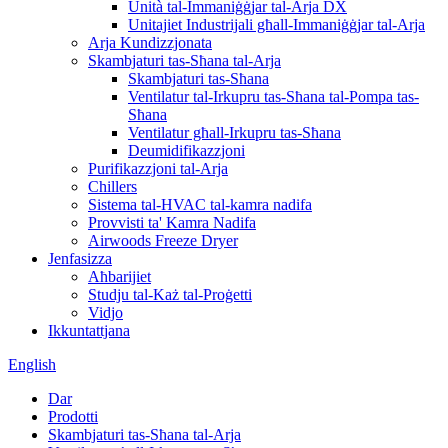
Unità tal-Immaniġġjar tal-Arja DX
Unitajiet Industrijali għall-Immaniġġjar tal-Arja
Arja Kundizzjonata
Skambjaturi tas-Sħana tal-Arja
Skambjaturi tas-Sħana
Ventilatur tal-Irkupru tas-Sħana tal-Pompa tas-
Sħana
Ventilatur għall-Irkupru tas-Sħana
Deumidifikazzjoni
Purifikazzjoni tal-Arja
Chillers
Sistema tal-HVAC tal-kamra nadifa
Provvisti ta' Kamra Nadifa
Airwoods Freeze Dryer
Jenfasizza
Aħbarijiet
Studju tal-Każ tal-Proġetti
Vidjo
Ikkuntattjana
English
Dar
Prodotti
Skambjaturi tas-Sħana tal-Arja