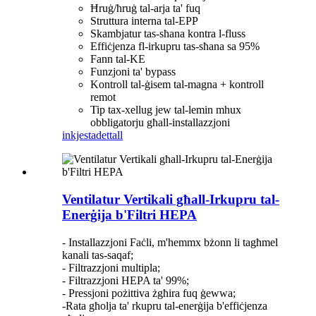
Ħruġ/ħruġ tal-arja ta' fuq
Struttura interna tal-EPP
Skambjatur tas-sħana kontra l-fluss
Effiċjenza fl-irkupru tas-sħana sa 95%
Fann tal-KE
Funzjoni ta' bypass
Kontroll tal-ġisem tal-magna + kontroll
remot
Tip tax-xellug jew tal-lemin mhux
obbligatorju għall-installazzjoni
inkjesta
dettall
Ventilatur Vertikali għall-Irkupru tal-
Enerġija b'Filtri HEPA
- Installazzjoni Faċli, m'hemmx bżonn li tagħmel
kanali tas-saqaf;
- Filtrazzjoni multipla;
- Filtrazzjoni HEPA ta' 99%;
- Pressjoni pożittiva żgħira fuq ġewwa;
-Rata għolja ta' rkupru tal-enerġija b'effiċjenza