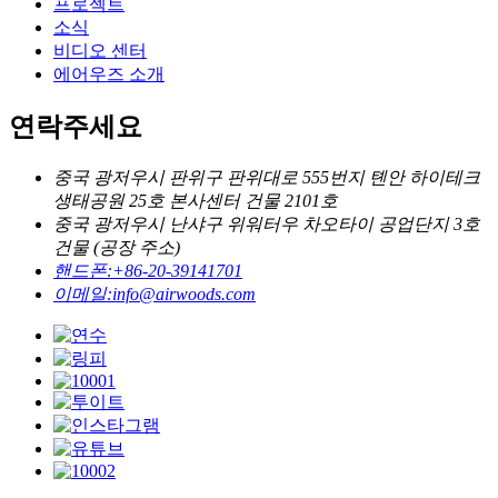
프로젝트
소식
비디오 센터
에어우즈 소개
연락주세요
중국 광저우시 판위구 판위대로 555번지 톈안 하이테크
생태공원 25호 본사센터 건물 2101호
중국 광저우시 난샤구 위워터우 차오타이 공업단지 3호
건물 (공장 주소)
핸드폰:
+86-20-39141701
이메일:
info@airwoods.com