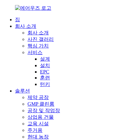
집
회사 소개
회사 소개
사진 갤러리
핵심 가치
서비스
설계
설치
EPC
훈련
턴키
솔루션
제약 공장
GMP 클린룸
공장 및 작업장
상업용 건물
교육 시설
주거용
현대 농장