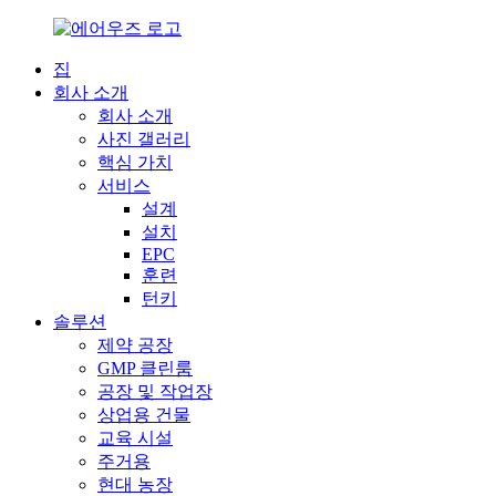
집
회사 소개
회사 소개
사진 갤러리
핵심 가치
서비스
설계
설치
EPC
훈련
턴키
솔루션
제약 공장
GMP 클린룸
공장 및 작업장
상업용 건물
교육 시설
주거용
현대 농장