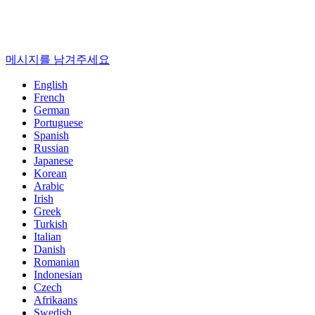
메시지를 남겨주세요
English
French
German
Portuguese
Spanish
Russian
Japanese
Korean
Arabic
Irish
Greek
Turkish
Italian
Danish
Romanian
Indonesian
Czech
Afrikaans
Swedish