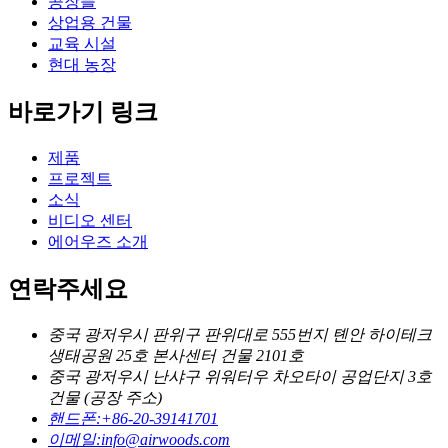
공장들
상업용 건물
교육 시설
현대 농장
바로가기 링크
제품
프로젝트
소식
비디오 센터
에어우즈 소개
연락주세요
중국 광저우시 판위구 판위대로 555번지 톈안 하이테크
생태공원 25호 본사센터 건물 2101호
중국 광저우시 난샤구 위워터우 차오타이 공업단지 3호
건물 (공장 주소)
핸드폰:
+86-20-39141701
이메일:
info@airwoods.com