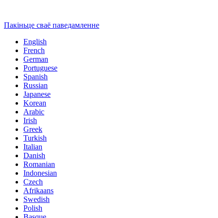
Пакіньце сваё паведамленне
English
French
German
Portuguese
Spanish
Russian
Japanese
Korean
Arabic
Irish
Greek
Turkish
Italian
Danish
Romanian
Indonesian
Czech
Afrikaans
Swedish
Polish
Basque