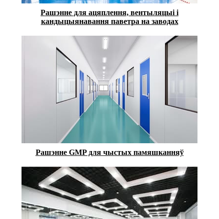
Рашэнне для ацяплення, вентыляцыі і
кандыцыянавання паветра на заводах
Рашэнне GMP для чыстых памяшканняў