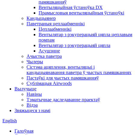
памяшканняў
Вентыляцыйная ўстаноўка DX
Прамысловыя вентыляцыйныя ўстаноўкі
Кандыцыянер
Паветраныя цеплаабменнікі
Цеплаабменнікі
Вентылятар з рэкуперацыяй цяпла цеплавым
помпам
Вентылятар з рэкуперацыяй цяпла
Асушэнне
Ачыстка паветра
Чылеры
Сістэма ацяплення, вентыляцыі і
кандыцыянавання паветра ў чыстых памяшканнях
Пастаўкі для чыстых памяшканняў
Сублімацыя Airwoods
Вылучыце
Навіны
Тэматычнае даследаванне праектаў
Відэа
Звяжыцеся з намі
English
Галоўная