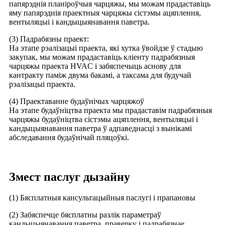
папярэднія планіроўчыя чарцяжы, мы можам прадаставіць
яму папярэднія праектныя чарцяжы сістэмы ацяплення,
вентыляцыі і кандыцыянавання паветра.
(3) Падрабязны праект:
На этапе рэалізацыі праекта, які хутка ўвойдзе ў стадыю
закупак, мы можам прадаставіць кліенту падрабязныя
чарцяжы праекта HVAC і забяспечыць аснову для
кантракту паміж двума бакамі, а таксама для будучай
рэалізацыі праекта.
(4) Праектаванне будаўнічых чарцяжоў
На этапе будаўніцтва праекта мы прадаставім падрабязныя
чарцяжы будаўніцтва сістэмы ацяплення, вентыляцыі і
кандыцыянавання паветра ў адпаведнасці з вынікамі
абследавання будаўнічай пляцоўкі.
Змест паслуг дызайну
(1) Бясплатныя кансультацыйныя паслугі і прапановы
(2) Забяспечце бясплатны разлік параметраў
кандыцыянавання паветра, праверку і падрабязнае