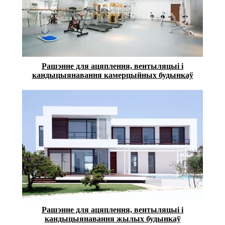
Рашэнне для ацяплення, вентыляцыі і
кандыцыянавання камерцыйных будынкаў
Рашэнне для ацяплення, вентыляцыі і
кандыцыянавання жылых будынкаў