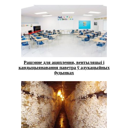
Рашэнне для ацяплення, вентыляцыі і
кандыцыянавання паветра ў адукацыйных
будынках