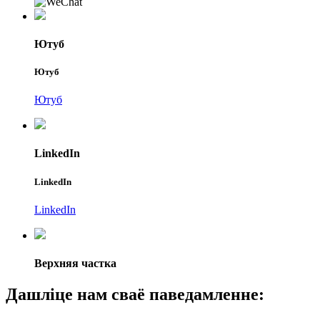
Ютуб
Ютуб
Ютуб
LinkedIn
LinkedIn
LinkedIn
Верхняя частка
Дашліце нам сваё паведамленне: