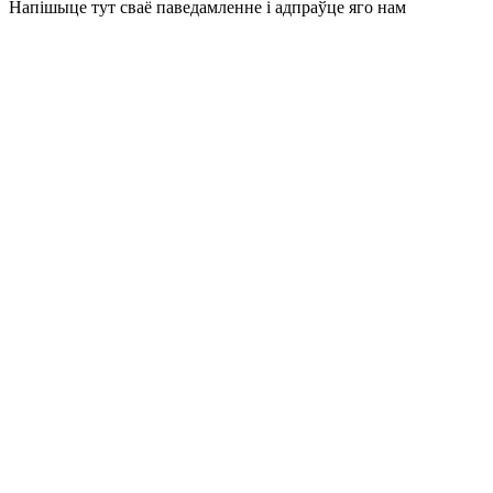
Напішыце тут сваё паведамленне і адпраўце яго нам