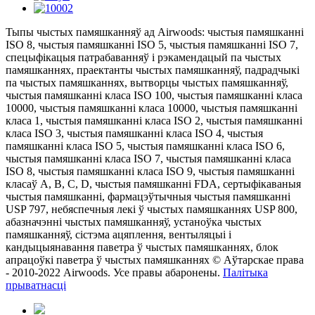
Тыпы чыстых памяшканняў ад Airwoods: чыстыя памяшканні
ISO 8, чыстыя памяшканні ISO 5, чыстыя памяшканні ISO 7,
спецыфікацыя патрабаванняў і рэкамендацый па чыстых
памяшканнях, праектанты чыстых памяшканняў, падрадчыкі
па чыстых памяшканнях, вытворцы чыстых памяшканняў,
чыстыя памяшканні класа ISO 100, чыстыя памяшканні класа
10000, чыстыя памяшканні класа 10000, чыстыя памяшканні
класа 1, чыстыя памяшканні класа ISO 2, чыстыя памяшканні
класа ISO 3, чыстыя памяшканні класа ISO 4, чыстыя
памяшканні класа ISO 5, чыстыя памяшканні класа ISO 6,
чыстыя памяшканні класа ISO 7, чыстыя памяшканні класа
ISO 8, чыстыя памяшканні класа ISO 9, чыстыя памяшканні
класаў A, B, C, D, чыстыя памяшканні FDA, сертыфікаваныя
чыстыя памяшканні, фармацэўтычныя чыстыя памяшканні
USP 797, небяспечныя лекі ў чыстых памяшканнях USP 800,
абазначэнні чыстых памяшканняў, устаноўка чыстых
памяшканняў, сістэма ацяплення, вентыляцыі і
кандыцыянавання паветра ў чыстых памяшканнях, блок
апрацоўкі паветра ў чыстых памяшканнях © Аўтарскае права
- 2010-2022 Airwoods. Усе правы абаронены.
Палітыка
прыватнасці