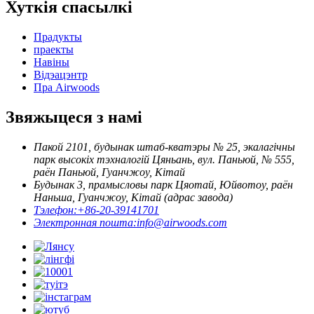
Хуткія спасылкі
Прадукты
праекты
Навіны
Відэацэнтр
Пра Airwoods
Звяжыцеся з намі
Пакой 2101, будынак штаб-кватэры № 25, экалагічны
парк высокіх тэхналогій Цяньань, вул. Паньюй, № 555,
раён Паньюй, Гуанчжоу, Кітай
Будынак 3, прамысловы парк Цяотай, Юйвотоу, раён
Наньша, Гуанчжоу, Кітай (адрас завода)
Тэлефон:
+86-20-39141701
Электронная пошта:
info@airwoods.com