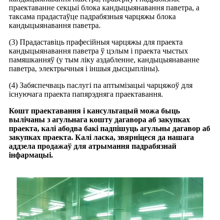
праектаванне секцыі блока кандыцыянавання паветра, а
таксама прадастаўце падрабязныя чарцяжы блока
кандыцыянавання паветра.
(3) Прадаставіць прафесійныя чарцяжы для праекта
кандыцыянавання паветра ў цэлым і праекта чыстых
памяшканняў (у тым ліку аздабленне, кандыцыянаванне
паветра, электрычныя і іншыя дысцыпліны).
(4) Забяспечваць паслугі па аптымізацыі чарцяжоў для
існуючага праекта папярэдняга праектавання.
Кошт праектавання і кансультацый можа быць
вылічаны з агульнага кошту дагавора аб закупках
праекта, калі абодва бакі падпішуць агульны дагавор аб
закупках праекта. Калі ласка, звярніцеся да нашага
аддзела продажаў для атрымання падрабязнай
інфармацыі.