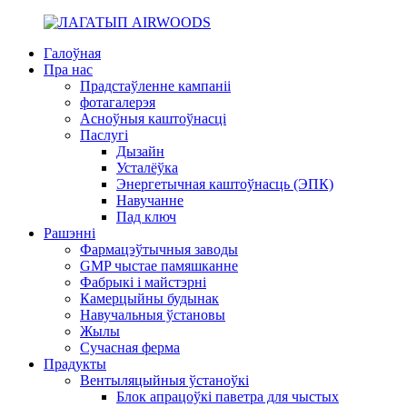
Галоўная
Пра нас
Прадстаўленне кампаніі
фотагалерэя
Асноўныя каштоўнасці
Паслугі
Дызайн
Усталёўка
Энергетычная каштоўнасць (ЭПК)
Навучанне
Пад ключ
Рашэнні
Фармацэўтычныя заводы
GMP чыстае памяшканне
Фабрыкі і майстэрні
Камерцыйны будынак
Навучальныя ўстановы
Жылы
Сучасная ферма
Прадукты
Вентыляцыйныя ўстаноўкі
Блок апрацоўкі паветра для чыстых