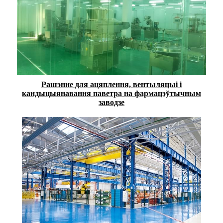
Рашэнне для ацяплення, вентыляцыі і
кандыцыянавання паветра на фармацэўтычным
заводзе