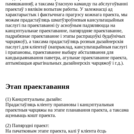
памяшканняў, а таксама ўласную каманду па абслугоўванні
праектаў з вялікім вопытам работы. У залежнасці ад
характарыстык і фактычнага прагрэсу кожнага праекта, мы
можам прадастаўляць шматўзроўневыя кансультацыйныя
паслугі па праектаванні (у асноўным падзяляюцца на
канцэптуальнае праектаванне, папярэдняе праектаванне,
падрабязнае праектаванне і этапы распрацоўкі будаўнічых
чарцяжоў), а таксама прадастаўляць розныя дызайнерскія
паслугі для кліентаў (напрыклад, кансультацыйныя паслугі
і прапановы, праектаванне выбару абсталявання для
кандыцыянавання паветра, агульнае праектаванне праекта,
аптымізацыя арыгінальных дызайнерскіх чарцяжоў і г.д.).
Этап праектавання
(1) Канцэптуальны дызайн:
Прадастаўляць кліенту прапановы і канцэптуальныя
праектныя чарцяжы на этапе планавання праекта, а таксама
ацэньваць кошт праекта.
(2) Папярэдні праект:
На пачатковым этапе праекта, калі ў кліента ёсць