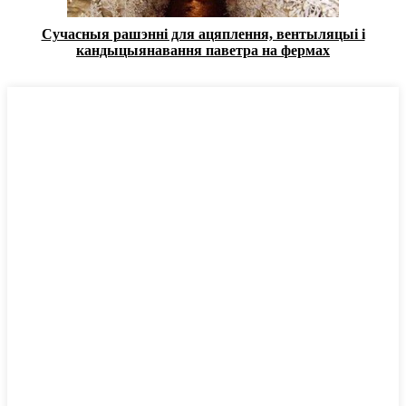
Сучасныя рашэнні для ацяплення, вентыляцыі і
кандыцыянавання паветра на фермах