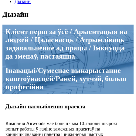
Дызайн
Дызайн
Кліент перш за ўсё / Арыентацыя на
людзей / Цэласнасць / Атрымліваць
задавальненне ад працы / Імкнуцца
да зменаў, пастаянна
Інавацыі/Сумеснае выкарыстанне
каштоўнасцей/Раней, хутчэй, больш
прафесійна
Дызайн паглыблення праекта
Кампанія Airwoods мае больш чым 10-гадовы шырокі
вопыт работы ў галіне замежных праектаў па
кандыцыянаванні паветра і інжынерыі чыстых