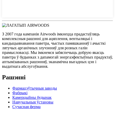
З 2007 года кампанія Airwoods імкнецца прадастаўляць
комплексныя рашэнні для ацяплення, вентыляцыі і
кандыцыянавання паветра, чыстых памяшканняў і ачысткі
лятучых арганічных злучэнняў для розных галін
прамысловасці. Мы імкнемся забяспечыць добрую якасць
паветра ў будынках з дапамогай энергаэфектыўных прадуктаў,
аптымізаваных рашэнняў, эканамічна выгадных цэн і
выдатнага абслугоўвання.
Рашэнні
Фармацэўтычныя заводы
Фабрыкі
Камерцыйны будынак
Навучальныя ўстановы
Сучасная ферма