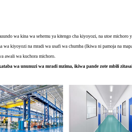
a muundo wa kina wa sehemu ya kitengo cha kiyoyozi, na utoe michoro y
ima wa kiyoyozi na mradi wa usafi wa chumba (Ikiwa ni pamoja na map
wa awali wa kuchora michoro.
ataba wa ununuzi wa mradi mzima, ikiwa pande zote mbili zitas