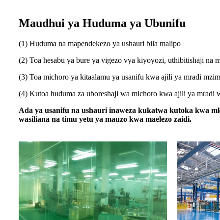
Maudhui ya Huduma ya Ubunifu
(1) Huduma na mapendekezo ya ushauri bila malipo
(2) Toa hesabu ya bure ya vigezo vya kiyoyozi, uthibitishaji n
(3) Toa michoro ya kitaalamu ya usanifu kwa ajili ya mradi mz
(4) Kutoa huduma za uboreshaji wa michoro kwa ajili ya mradi 
Ada ya usanifu na ushauri inaweza kukatwa kutoka kwa mk
wasiliana na timu yetu ya mauzo kwa maelezo zaidi.