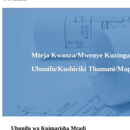
Mteja Kwanza/Mwenye Kuzingatia
Ubunifu/Kushiriki Thamani/Map
Ubunifu wa Kuimarisha Mradi