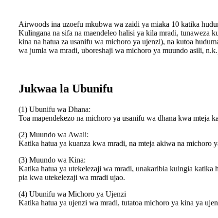
Airwoods ina uzoefu mkubwa wa zaidi ya miaka 10 katika hudum
Kulingana na sifa na maendeleo halisi ya kila mradi, tunaweza
kina na hatua za usanifu wa michoro ya ujenzi), na kutoa hudu
wa jumla wa mradi, uboreshaji wa michoro ya muundo asili, n.k.
Jukwaa la Ubunifu
(1) Ubunifu wa Dhana:
Toa mapendekezo na michoro ya usanifu wa dhana kwa mteja kat
(2) Muundo wa Awali:
Katika hatua ya kuanza kwa mradi, na mteja akiwa na michoro
(3) Muundo wa Kina:
Katika hatua ya utekelezaji wa mradi, unakaribia kuingia kati
pia kwa utekelezaji wa mradi ujao.
(4) Ubunifu wa Michoro ya Ujenzi
Katika hatua ya ujenzi wa mradi, tutatoa michoro ya kina ya uj