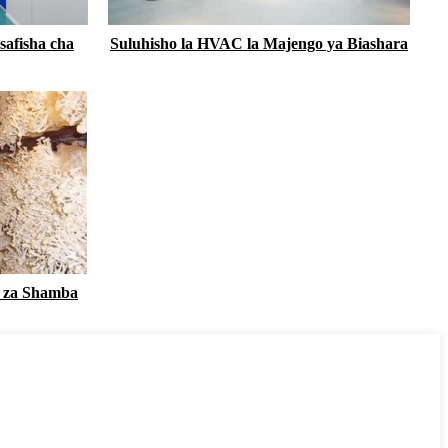
afisha cha
Suluhisho la HVAC la Majengo ya Biashara
a za Shamba