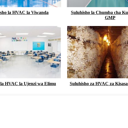
isho la HVAC la Viwanda
Suluhisho la Chumba cha Kus
GMP
 la HVAC la Ujenzi wa Elimu
Suluhisho za HVAC za Kisas