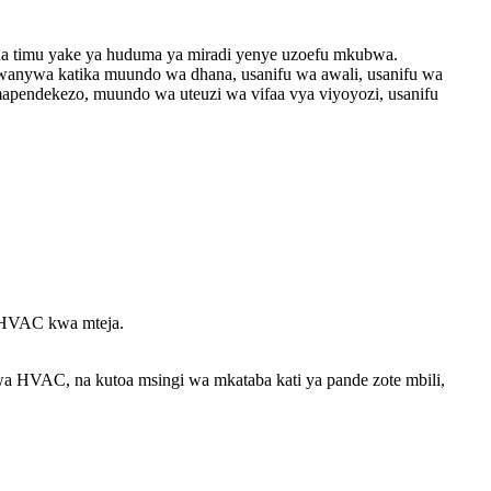
ina timu yake ya huduma ya miradi yenye uzoefu mkubwa.
gawanywa katika muundo wa dhana, usanifu wa awali, usanifu wa
 mapendekezo, muundo wa uteuzi wa vifaa vya viyoyozi, usanifu
a HVAC kwa mteja.
 wa HVAC, na kutoa msingi wa mkataba kati ya pande zote mbili,