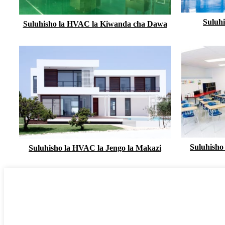
Suluh
Suluhisho la HVAC la Kiwanda cha Dawa
Suluhisho
Suluhisho la HVAC la Jengo la Makazi