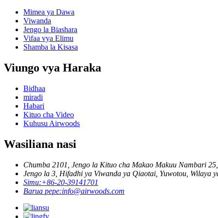
Mimea ya Dawa
Viwanda
Jengo la Biashara
Vifaa vya Elimu
Shamba la Kisasa
Viungo vya Haraka
Bidhaa
miradi
Habari
Kituo cha Video
Kuhusu Airwoods
Wasiliana nasi
Chumba 2101, Jengo la Kituo cha Makao Makuu Nambari 25, H
Jengo la 3, Hifadhi ya Viwanda ya Qiaotai, Yuwotou, Wilay
Simu:
+86-20-39141701
Barua pepe:
info@airwoods.com