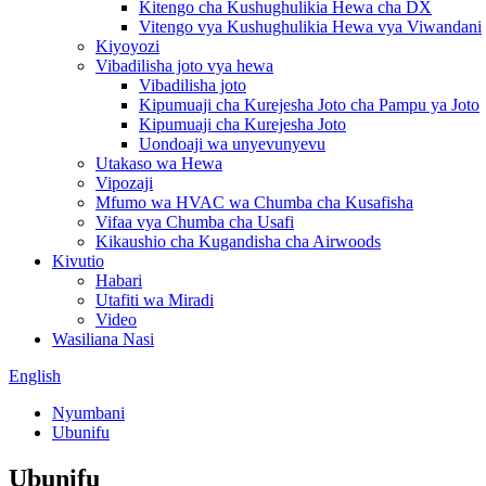
Kitengo cha Kushughulikia Hewa cha DX
Vitengo vya Kushughulikia Hewa vya Viwandani
Kiyoyozi
Vibadilisha joto vya hewa
Vibadilisha joto
Kipumuaji cha Kurejesha Joto cha Pampu ya Joto
Kipumuaji cha Kurejesha Joto
Uondoaji wa unyevunyevu
Utakaso wa Hewa
Vipozaji
Mfumo wa HVAC wa Chumba cha Kusafisha
Vifaa vya Chumba cha Usafi
Kikaushio cha Kugandisha cha Airwoods
Kivutio
Habari
Utafiti wa Miradi
Video
Wasiliana Nasi
English
Nyumbani
Ubunifu
Ubunifu