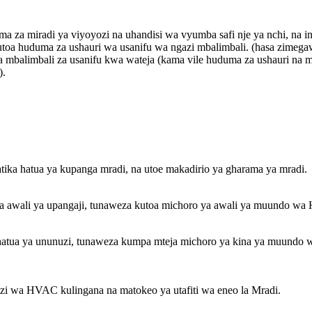
a za miradi ya viyoyozi na uhandisi wa vyumba safi nje ya nchi, na 
 kutoa huduma za ushauri wa usanifu wa ngazi mbalimbali. (hasa zime
ma mbalimbali za usanifu kwa wateja (kama vile huduma za ushauri na
).
ika hatua ya kupanga mradi, na utoe makadirio ya gharama ya mradi.
 ya awali ya upangaji, tunaweza kutoa michoro ya awali ya muundo w
ka hatua ya ununuzi, tunaweza kumpa mteja michoro ya kina ya muundo
enzi wa HVAC kulingana na matokeo ya utafiti wa eneo la Mradi.