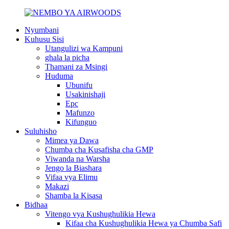
Nyumbani
Kuhusu Sisi
Utangulizi wa Kampuni
ghala la picha
Thamani za Msingi
Huduma
Ubunifu
Usakinishaji
Epc
Mafunzo
Kifunguo
Suluhisho
Mimea ya Dawa
Chumba cha Kusafisha cha GMP
Viwanda na Warsha
Jengo la Biashara
Vifaa vya Elimu
Makazi
Shamba la Kisasa
Bidhaa
Vitengo vya Kushughulikia Hewa
Kifaa cha Kushughulikia Hewa ya Chumba Safi