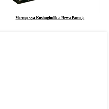
Vitengo vya Kushughulikia Hewa Pamoja