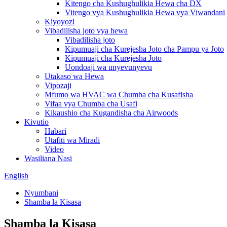
Kitengo cha Kushughulikia Hewa cha DX
Vitengo vya Kushughulikia Hewa vya Viwandani
Kiyoyozi
Vibadilisha joto vya hewa
Vibadilisha joto
Kipumuaji cha Kurejesha Joto cha Pampu ya Joto
Kipumuaji cha Kurejesha Joto
Uondoaji wa unyevunyevu
Utakaso wa Hewa
Vipozaji
Mfumo wa HVAC wa Chumba cha Kusafisha
Vifaa vya Chumba cha Usafi
Kikaushio cha Kugandisha cha Airwoods
Kivutio
Habari
Utafiti wa Miradi
Video
Wasiliana Nasi
English
Nyumbani
Shamba la Kisasa
Shamba la Kisasa