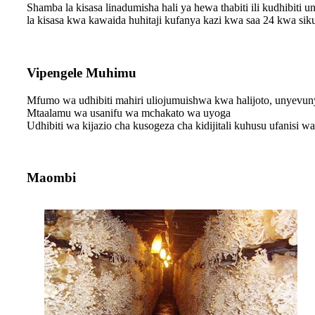
Shamba la kisasa linadumisha hali ya hewa thabiti ili kudhibit
la kisasa kwa kawaida huhitaji kufanya kazi kwa saa 24 kwa si
Vipengele Muhimu
Mfumo wa udhibiti mahiri uliojumuishwa kwa halijoto, unyevu
Mtaalamu wa usanifu wa mchakato wa uyoga
Udhibiti wa kijazio cha kusogeza cha kidijitali kuhusu ufanisi wa
Maombi