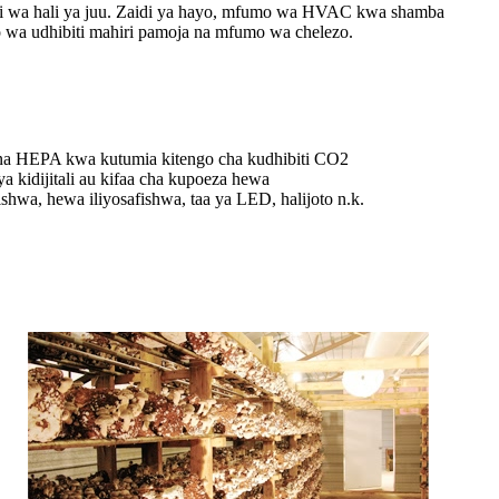
anisi wa hali ya juu. Zaidi ya hayo, mfumo wa HVAC kwa shamba
o wa udhibiti mahiri pamoja na mfumo wa chelezo.
a na HEPA kwa kutumia kitengo cha kudhibiti CO2
a kidijitali au kifaa cha kupoeza hewa
ishwa, hewa iliyosafishwa, taa ya LED, halijoto n.k.