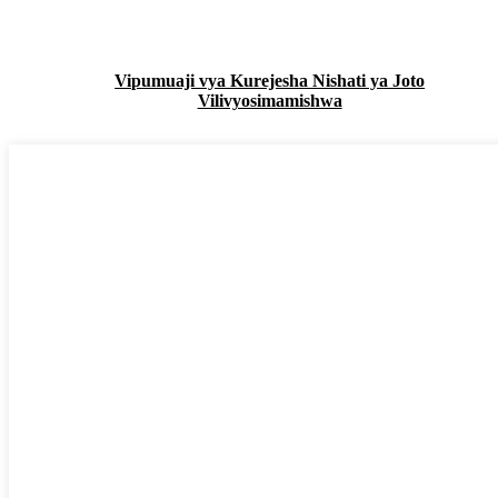
Vipumuaji vya Kurejesha Nishati ya Joto
Vilivyosimamishwa