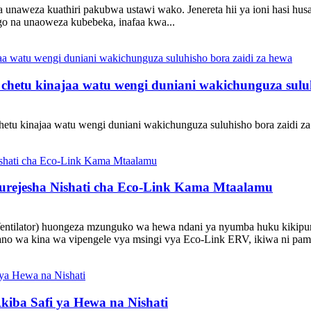
a unaweza kuathiri pakubwa ustawi wako. Jenereta hii ya ioni hasi hu
go na unaoweza kubebeka, inafaa kwa...
chetu kinajaa watu wengi duniani wakichunguza suluh
etu kinajaa watu wengi duniani wakichunguza suluhisho bora zaidi z
Kurejesha Nishati cha Eco-Link Kama Mtaalamu
tilator) huongeza mzunguko wa hewa ndani ya nyumba huku kikipunguz
no wa kina wa vipengele vya msingi vya Eco-Link ERV, ikiwa ni pamoj
kiba Safi ya Hewa na Nishati