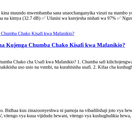
k kina muundo mwembamba sana unaochanganyika vizuri na mambo yoyot
 na kimya (32.7 dB) ✅ Ufanisi wa kurejesha nishati wa 97% ✅ Nguvu 
i na Kujenga Chumba Chako Kisafi kwa Mafanikio?
humba Chako cha Usafi kwa Mafanikio? 1. Chumba safi kilichojengwa 
hakikisha uso usio na vumbi, na kurahisisha usafi. 2. Kifaa cha kushug
o. Bidhaa kuu zinazoonyeshwa ni pamoja na vibadilishaji joto vya h
V, vitengo vya kuua vijidudu hewani, vitengo vya kushughulikia hewa,