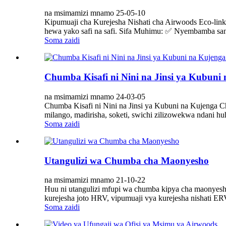
na msimamizi mnamo 25-05-10
Kipumuaji cha Kurejesha Nishati cha Airwoods Eco-lin
hewa yako safi na safi. Sifa Muhimu: ✅ Nyembamba sana
Soma zaidi
Chumba Kisafi ni Nini na Jinsi ya Kubun
na msimamizi mnamo 24-03-05
Chumba Kisafi ni Nini na Jinsi ya Kubuni na Kujenga C
milango, madirisha, soketi, swichi zilizowekwa ndani hu
Soma zaidi
Utangulizi wa Chumba cha Maonyesho
na msimamizi mnamo 21-10-22
Huu ni utangulizi mfupi wa chumba kipya cha maonyesh
kurejesha joto HRV, vipumuaji vya kurejesha nishati ER
Soma zaidi