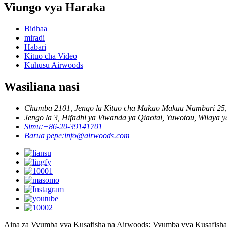
Viungo vya Haraka
Bidhaa
miradi
Habari
Kituo cha Video
Kuhusu Airwoods
Wasiliana nasi
Chumba 2101, Jengo la Kituo cha Makao Makuu Nambari 25, H
Jengo la 3, Hifadhi ya Viwanda ya Qiaotai, Yuwotou, Wilay
Simu:
+86-20-39141701
Barua pepe:
info@airwoods.com
Aina za Vyumba vya Kusafisha na Airwoods: Vyumba vya Kusafisha