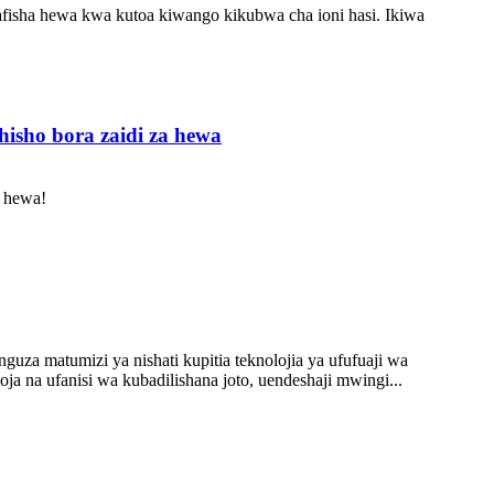
safisha hewa kwa kutoa kiwango kikubwa cha ioni hasi. Ikiwa
isho bora zaidi za hewa
a hewa!
a matumizi ya nishati kupitia teknolojia ya ufufuaji wa
a na ufanisi wa kubadilishana joto, uendeshaji mwingi...