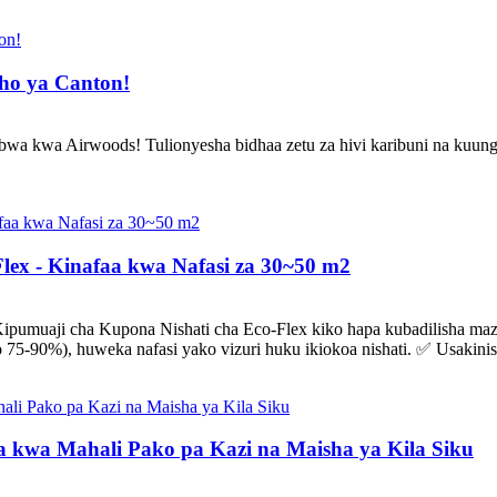
ho ya Canton!
a kwa Airwoods! Tulionyesha bidhaa zetu za hivi karibuni na kuung
lex - Kinafaa kwa Nafasi za 30~50 m2
ipumuaji cha Kupona Nishati cha Eco-Flex kiko hapa kubadilisha mazi
5-90%), huweka nafasi yako vizuri huku ikiokoa nishati. ✅ Usakinishaj
a kwa Mahali Pako pa Kazi na Maisha ya Kila Siku