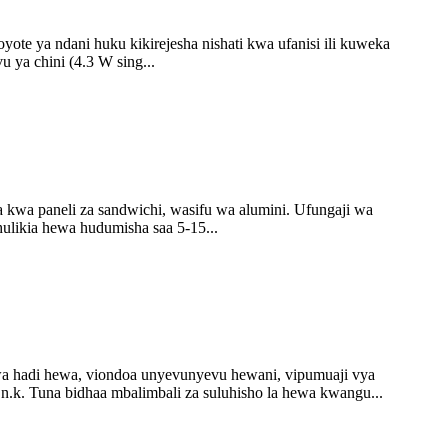
e ya ndani huku kikirejesha nishati kwa ufanisi ili kuweka
ya chini (4.3 W sing...
kwa paneli za sandwichi, wasifu wa alumini. Ufungaji wa
hulikia hewa hudumisha saa 5-15...
ewa hadi hewa, viondoa unyevunyevu hewani, vipumuaji vya
 n.k. Tuna bidhaa mbalimbali za suluhisho la hewa kwangu...