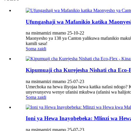
Ufungashaji wa Mafanikio katika Maonyes
na msimamizi mnamo 25-10-22
Maonyesho ya 138 ya Canton yalikuwa mafanikio makubw
kamili sasa!
Soma zaidi
Kipumuaji cha Kurejesha Nishati cha Eco-F
na msimamizi mnamo 25-07-23
Umechoka na hewa iliyojaa hewa katika nafasi ndogo? K
unyevunyevu wenye ufanisi mkubwa (ufanisi wa halijoto 7
Soma zaidi
Ioni ya Hewa Inayobebeka: Mlinzi wa Hew
na msimamizi mnamo 25-07-23