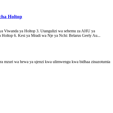
cha Holtop
a Viwanda ya Holtop 3. Utangulizi wa sehemu za AHU ya
Holtop 6. Kesi ya Mradi wa Nje ya Nchi: Belarus Geely Au...
bora mzuri wa hewa ya ujenzi kwa ulimwengu kwa bidhaa zinazotumia