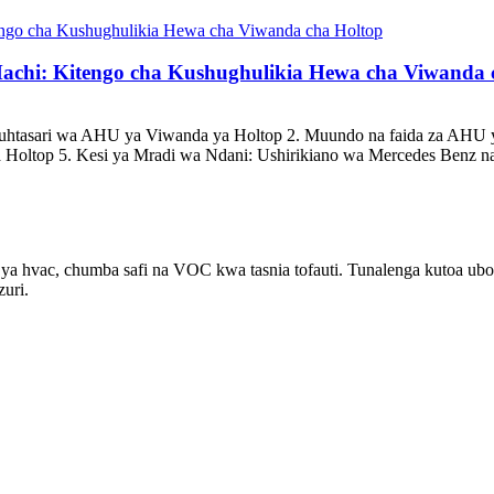
achi: Kitengo cha Kushughulikia Hewa cha Viwanda 
htasari wa AHU ya Viwanda ya Holtop 2. Muundo na faida za AHU y
oltop 5. Kesi ya Mradi wa Ndani: Ushirikiano wa Mercedes Benz na 
u ya hvac, chumba safi na VOC kwa tasnia tofauti. Tunalenga kutoa u
zuri.