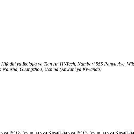
ifadhi ya Ikolojia ya Tian An Hi-Tech, Nambari 555 Panyu Ave, Wi
a ya Nansha, Guangzhou, Uchina (Anwani ya Kiwanda)
 vya ISO 8, Vyumba vya Kusafisha vya ISO 5, Vyumba vya Kusafisha