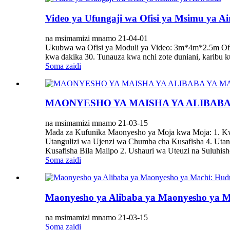
Video ya Ufungaji wa Ofisi ya Msimu ya A
na msimamizi mnamo 21-04-01
Ukubwa wa Ofisi ya Moduli ya Video: 3m*4m*2.5m Ofisi
kwa dakika 30. Tunauza kwa nchi zote duniani, karibu kutum
Soma zaidi
MAONYESHO YA MAISHA YA ALIBABA YA
na msimamizi mnamo 21-03-15
Mada za Kufunika Maonyesho ya Moja kwa Moja: 1. Kw
Utangulizi wa Ujenzi wa Chumba cha Kusafisha 4. U
Kusafisha Bila Malipo 2. Ushauri wa Uteuzi na Suluhish
Soma zaidi
Maonyesho ya Alibaba ya Maonyesho ya 
na msimamizi mnamo 21-03-15
Soma zaidi