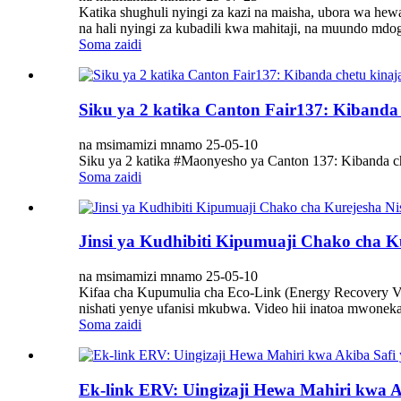
Katika shughuli nyingi za kazi na maisha, ubora wa hew
na hali nyingi za kubadili kwa mahitaji, na muundo mdo
Soma zaidi
Siku ya 2 katika Canton Fair137: Kibanda 
na msimamizi mnamo 25-05-10
Siku ya 2 katika #Maonyesho ya Canton 137: Kibanda ch
Soma zaidi
Jinsi ya Kudhibiti Kipumuaji Chako cha 
na msimamizi mnamo 25-05-10
Kifaa cha Kupumulia cha Eco-Link (Energy Recovery Ven
nishati yenye ufanisi mkubwa. Video hii inatoa mwoneka
Soma zaidi
Ek-link ERV: Uingizaji Hewa Mahiri kwa A