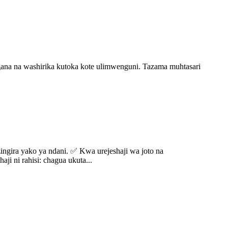
ana na washirika kutoka kote ulimwenguni. Tazama muhtasari
ngira yako ya ndani. ✅ Kwa urejeshaji wa joto na
i ni rahisi: chagua ukuta...