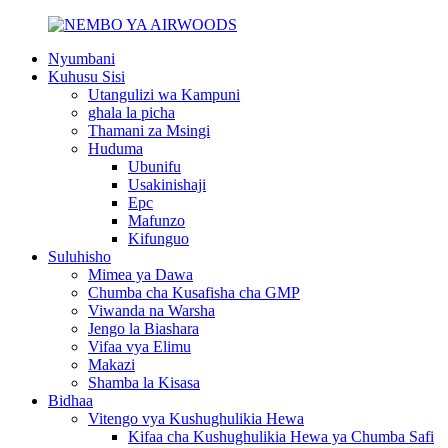
Nyumbani
Kuhusu Sisi
Utangulizi wa Kampuni
ghala la picha
Thamani za Msingi
Huduma
Ubunifu
Usakinishaji
Epc
Mafunzo
Kifunguo
Suluhisho
Mimea ya Dawa
Chumba cha Kusafisha cha GMP
Viwanda na Warsha
Jengo la Biashara
Vifaa vya Elimu
Makazi
Shamba la Kisasa
Bidhaa
Vitengo vya Kushughulikia Hewa
Kifaa cha Kushughulikia Hewa ya Chumba Safi