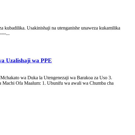
 kubadilika. Usakinishaji na utenganishe unaweza kukamilika
---...
zalishaji wa PPE
Mchakato wa Duka la Utengenezaji wa Barakoa za Uso 3.
a Machi Ofa Maalum: 1. Ubunifu wa awali wa Chumba cha