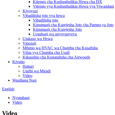
Kitengo cha Kushughulikia Hewa cha DX
Vitengo vya Kushughulikia Hewa vya Viwandani
Kiyoyozi
Vibadilisha joto vya hewa
Vibadilisha joto
Kipumuaji cha Kurejesha Joto cha Pampu ya Joto
Kipumuaji cha Kurejesha Joto
Uondoaji wa unyevunyevu
Utakaso wa Hewa
Vipozaji
Mfumo wa HVAC wa Chumba cha Kusafisha
Vifaa vya Chumba cha Usafi
Kikaushio cha Kugandisha cha Airwoods
Kivutio
Habari
Utafiti wa Miradi
Video
Wasiliana Nasi
English
Nyumbani
Video
Video