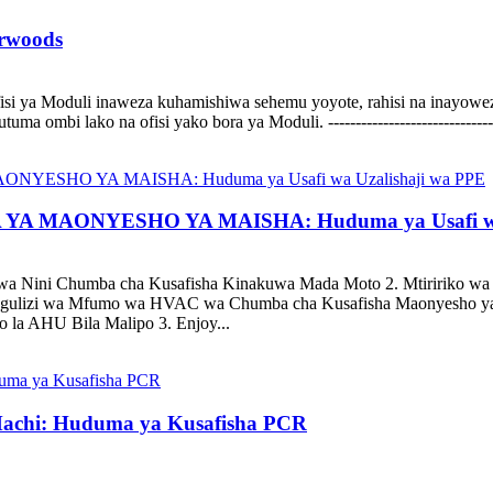
irwoods
 ya Moduli inaweza kuhamishiwa sehemu yoyote, rahisi na inayoweza
a ombi lako na ofisi yako bora ya Moduli. -------------------------------
 MAONYESHO YA MAISHA: Huduma ya Usafi wa U
a Nini Chumba cha Kusafisha Kinakuwa Mada Moto 2. Mtiririko wa 
tangulizi wa Mfumo wa HVAC wa Chumba cha Kusafisha Maonyesho y
o la AHU Bila Malipo 3. Enjoy...
Machi: Huduma ya Kusafisha PCR