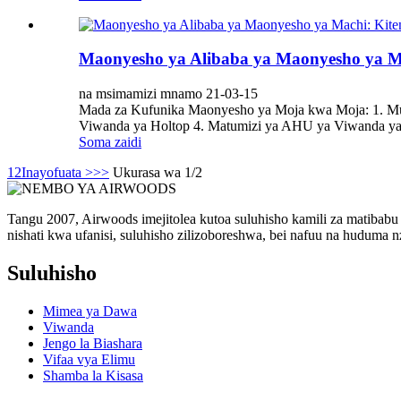
Maonyesho ya Alibaba ya Maonyesho ya M
na msimamizi mnamo 21-03-15
Mada za Kufunika Maonyesho ya Moja kwa Moja: 1. Mu
Viwanda ya Holtop 4. Matumizi ya AHU ya Viwanda ya H
Soma zaidi
1
2
Inayofuata >
>>
Ukurasa wa 1/2
Tangu 2007, Airwoods imejitolea kutoa suluhisho kamili za matibab
nishati kwa ufanisi, suluhisho zilizoboreshwa, bei nafuu na huduma n
Suluhisho
Mimea ya Dawa
Viwanda
Jengo la Biashara
Vifaa vya Elimu
Shamba la Kisasa