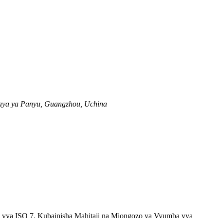
laya ya Panyu, Guangzhou, Uchina
 vya ISO 7, Kubainisha Mahitaji na Miongozo ya Vyumba vya