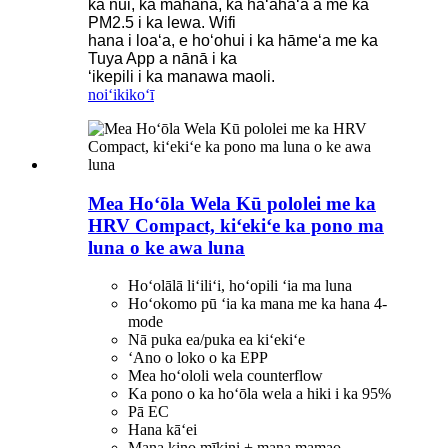
ka nui, ka mahana, ka haʻahaʻa a me ka
PM2.5 i ka lewa. Wifi
hana i loaʻa, e hoʻohui i ka hāmeʻa me ka
Tuya App a nānā i ka
ʻikepili i ka manawa maoli.
noiʻi
kikoʻī
Mea Hoʻōla Wela Kū pololei me ka
HRV Compact, kiʻekiʻe ka pono ma
luna o ke awa luna
Hoʻolālā liʻiliʻi, hoʻopili ʻia ma luna
Hoʻokomo pū ʻia ka mana me ka hana 4-
mode
Nā puka ea/puka ea kiʻekiʻe
ʻAno o loko o ka EPP
Mea hoʻololi wela counterflow
Ka pono o ka hoʻōla wela a hiki i ka 95%
Pā EC
Hana kāʻei
Mana kino mīkini + mana mamao