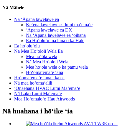
Nā Māhele
Nā ʻĀpana lawelawe ea
Keʻena lawelawe ea lumi maʻemaʻe
ʻĀpana lawelawe ea DX
Nā ʻĀpana lawelawe ea ʻoihana
Ea Hoʻoluʻu ma luna o ka Hale
Ea hoʻoluʻolu
Nā Mea Hoʻololi Wela Ea
Mea hoʻōla wela
Nā Mea Hoʻololi Wela
Mea hoʻōla wela o ka pamu wela
Hoʻomaʻemaʻe ʻana
Hoʻomaʻemaʻe ʻana i ka ea
Nā mea hoʻomaʻalili
ʻŌnaehana HVAC Lumi Maʻemaʻe
Nā Lako Lumi Maʻemaʻe
Mea Hoʻomaloʻo Hau Airwoods
Nā huahana i hōʻike ʻia