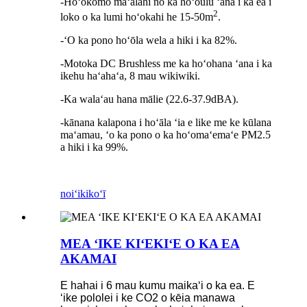
-Hoʻokomo maʻalahi no ka hoʻoulu ʻana i ka ea i
2
loko o ka lumi hoʻokahi he 15-50m
.
-ʻO ka pono hoʻōla wela a hiki i ka 82%.
-Motoka DC Brushless me ka hoʻohana ʻana i ka
ikehu haʻahaʻa, 8 mau wikiwiki.
-Ka walaʻau hana mālie (22.6-37.9dBA).
-kānana kalapona i hoʻāla ʻia e like me ke kūlana
maʻamau, ʻo ka pono o ka hoʻomaʻemaʻe PM2.5
a hiki i ka 99%.
noiʻi
kikoʻī
MEA ʻIKE KIʻEKIʻE O KA EA
AKAMAI
E hahai i 6 mau kumu maikaʻi o ka ea. E
ʻike pololei i ke CO2 o kēia manawa