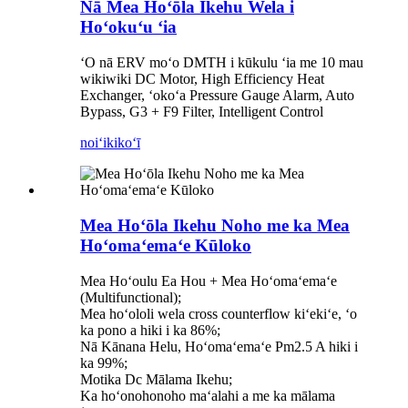
Nā Mea Hoʻōla Ikehu Wela i
Hoʻokuʻu ʻia
ʻO nā ERV moʻo DMTH i kūkulu ʻia me 10 mau
wikiwiki DC Motor, High Efficiency Heat
Exchanger, ʻokoʻa Pressure Gauge Alarm, Auto
Bypass, G3 + F9 Filter, Intelligent Control
noiʻi
kikoʻī
Mea Hoʻōla Ikehu Noho me ka Mea
Hoʻomaʻemaʻe Kūloko
Mea Hoʻoulu Ea Hou + Mea Hoʻomaʻemaʻe
(Multifunctional);
Mea hoʻololi wela cross counterflow kiʻekiʻe, ʻo
ka pono a hiki i ka 86%;
Nā Kānana Helu, Hoʻomaʻemaʻe Pm2.5 A hiki i
ka 99%;
Motika Dc Mālama Ikehu;
Ka hoʻonohonoho maʻalahi a me ka mālama