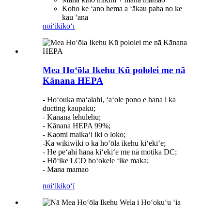
Koho ke ʻano hema a ʻākau paha no ke
kau ʻana
noiʻi
kikoʻī
Mea Hoʻōla Ikehu Kū pololei me nā
Kānana HEPA
- Hoʻouka maʻalahi, ʻaʻole pono e hana i ka
ducting kaupaku;
- Kānana lehulehu;
- Kānana HEPA 99%;
- Kaomi maikaʻi iki o loko;
-Ka wikiwiki o ka hoʻōla ikehu kiʻekiʻe;
- He peʻahi hana kiʻekiʻe me nā motika DC;
- Hōʻike LCD hoʻokele ʻike maka;
- Mana mamao
noiʻi
kikoʻī