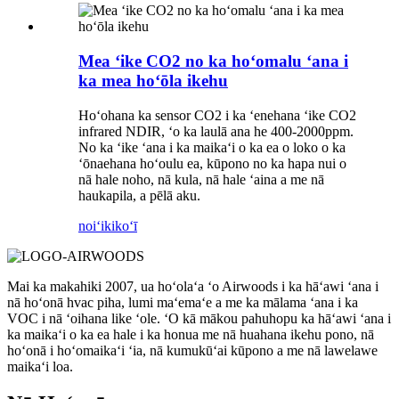
Mea ʻike CO2 no ka hoʻomalu ʻana i
ka mea hoʻōla ikehu
Hoʻohana ka sensor CO2 i ka ʻenehana ʻike CO2
infrared NDIR, ʻo ka laulā ana he 400-2000ppm.
No ka ʻike ʻana i ka maikaʻi o ka ea o loko o ka
ʻōnaehana hoʻoulu ea, kūpono no ka hapa nui o
nā hale noho, nā kula, nā hale ʻaina a me nā
haukapila, a pēlā aku.
noiʻi
kikoʻī
Mai ka makahiki 2007, ua hoʻolaʻa ʻo Airwoods i ka hāʻawi ʻana i
nā hoʻonā hvac piha, lumi maʻemaʻe a me ka mālama ʻana i ka
VOC i nā ʻoihana like ʻole. ʻO kā mākou pahuhopu ka hāʻawi ʻana i
ka maikaʻi o ka ea hale i ka honua me nā huahana ikehu pono, nā
hoʻonā i hoʻomaikaʻi ʻia, nā kumukūʻai kūpono a me nā lawelawe
maikaʻi loa.