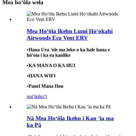
Mea hoʻōla wela
Mea Hoʻōla Ikehu Lumi Hoʻokahi
Airwoods Eco Vent ERV
•
Hana Uea ʻole ma loko o ka hale hana e
hōʻoia i ka ea kaulike
•
KA MANA O KA HUI
•
HANA WIFI
•
Panel Mana Hou
noiʻi
kikoʻī
Nā Mea Hoʻōla Ikehu i Kau ʻia ma
ka Pā