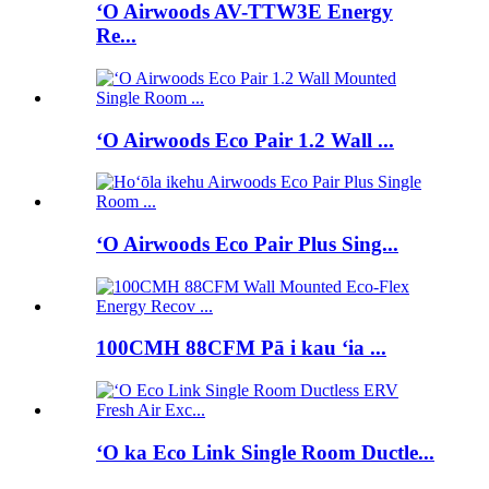
ʻO Airwoods AV-TTW3E Energy
Re...
ʻO Airwoods Eco Pair 1.2 Wall ...
ʻO Airwoods Eco Pair Plus Sing...
100CMH 88CFM Pā i kau ʻia ...
ʻO ka Eco Link Single Room Ductle...