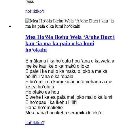
ʻana.
noiʻi
kikoʻī
Mea Hoʻōla Ikehu Wela ʻAʻohe Duct i
kau ʻia ma ka paia o ka lumi
hoʻokahi
E mālama i ka hoʻoulu hou ʻana o ka wela a
me ke kaulike o ka makū o loko
E pale i ka nui o ka makū o loko a me ka
hōʻiliʻili ʻana o ka ʻōpala
E hōʻemi i nā kumukūʻai hoʻomehana a me
ke ea hoʻoluʻu
Hoʻolako ea hou
E wehe i ka ea pala mai loko mai o ka lumi
E hoʻopau i ka ikehu liʻiliʻi
Hana hoʻomālielie
Mea hana hou ikehu seramika kiʻekiʻe
noiʻi
kikoʻī