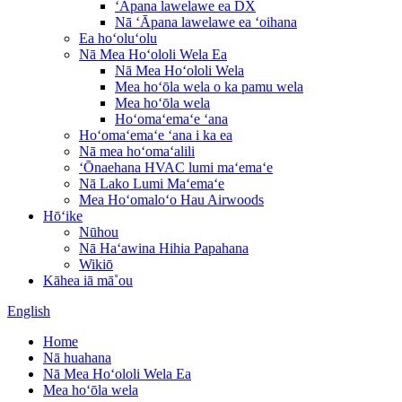
ʻĀpana lawelawe ea DX
Nā ʻĀpana lawelawe ea ʻoihana
Ea hoʻoluʻolu
Nā Mea Hoʻololi Wela Ea
Nā Mea Hoʻololi Wela
Mea hoʻōla wela o ka pamu wela
Mea hoʻōla wela
Hoʻomaʻemaʻe ʻana
Hoʻomaʻemaʻe ʻana i ka ea
Nā mea hoʻomaʻalili
ʻŌnaehana HVAC lumi maʻemaʻe
Nā Lako Lumi Maʻemaʻe
Mea Hoʻomaloʻo Hau Airwoods
Hōʻike
Nūhou
Nā Haʻawina Hihia Papahana
Wikiō
Kāhea iā mā˚ou
English
Home
Nā huahana
Nā Mea Hoʻololi Wela Ea
Mea hoʻōla wela