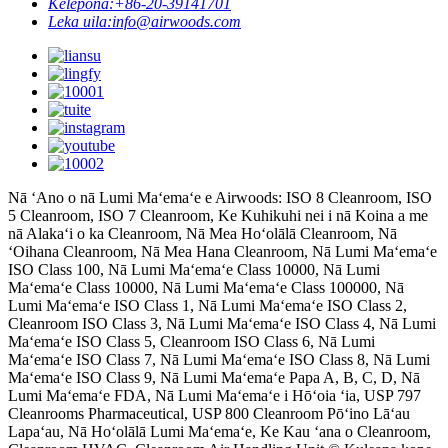
Kelepona:
+86-20-39141701
Leka uila:
info@airwoods.com
Nā ʻAno o nā Lumi Maʻemaʻe e Airwoods: ISO 8 Cleanroom, ISO
5 Cleanroom, ISO 7 Cleanroom, Ke Kuhikuhi nei i nā Koina a me
nā Alakaʻi o ka Cleanroom, Nā Mea Hoʻolālā Cleanroom, Nā
ʻOihana Cleanroom, Nā Mea Hana Cleanroom, Nā Lumi Maʻemaʻe
ISO Class 100, Nā Lumi Maʻemaʻe Class 10000, Nā Lumi
Maʻemaʻe Class 10000, Nā Lumi Maʻemaʻe Class 100000, Nā
Lumi Maʻemaʻe ISO Class 1, Nā Lumi Maʻemaʻe ISO Class 2,
Cleanroom ISO Class 3, Nā Lumi Maʻemaʻe ISO Class 4, Nā Lumi
Maʻemaʻe ISO Class 5, Cleanroom ISO Class 6, Nā Lumi
Maʻemaʻe ISO Class 7, Nā Lumi Maʻemaʻe ISO Class 8, Nā Lumi
Maʻemaʻe ISO Class 9, Nā Lumi Maʻemaʻe Papa A, B, C, D, Nā
Lumi Maʻemaʻe FDA, Nā Lumi Maʻemaʻe i Hōʻoia ʻia, USP 797
Cleanrooms Pharmaceutical, USP 800 Cleanroom Pōʻino Lāʻau
Lapaʻau, Nā Hoʻolālā Lumi Maʻemaʻe, Ke Kau ʻana o Cleanroom,