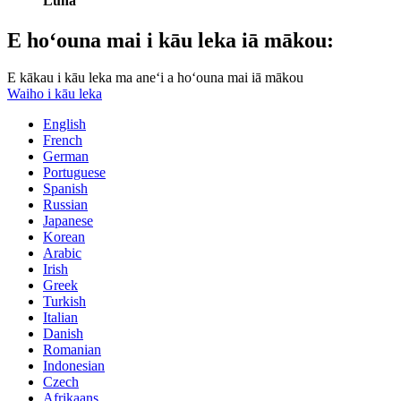
Luna
E hoʻouna mai i kāu leka iā mākou:
E kākau i kāu leka ma aneʻi a hoʻouna mai iā mākou
Waiho i kāu leka
English
French
German
Portuguese
Spanish
Russian
Japanese
Korean
Arabic
Irish
Greek
Turkish
Italian
Danish
Romanian
Indonesian
Czech
Afrikaans