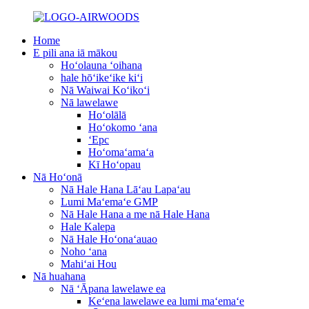
Home
E pili ana iā mākou
Hoʻolauna ʻoihana
hale hōʻikeʻike kiʻi
Nā Waiwai Koʻikoʻi
Nā lawelawe
Hoʻolālā
Hoʻokomo ʻana
ʻEpc
Hoʻomaʻamaʻa
Kī Hoʻopau
Nā Hoʻonā
Nā Hale Hana Lāʻau Lapaʻau
Lumi Maʻemaʻe GMP
Nā Hale Hana a me nā Hale Hana
Hale Kalepa
Nā Hale Hoʻonaʻauao
Noho ʻana
Mahiʻai Hou
Nā huahana
Nā ʻĀpana lawelawe ea
Keʻena lawelawe ea lumi maʻemaʻe