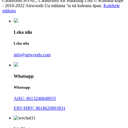
Cleanroom HVAC, Cleanroom Air Handling Unit © Kuleana kope
- 2010-2022 Airwoods Ua mālama ʻia nā kuleana āpau.
Kulekele
pilikino
Leka uila
Leka uila
info@airwoods.com
Whatsapp
Whatsapp
AHU: 8613246848935
ERV/HRV: 8618620893831