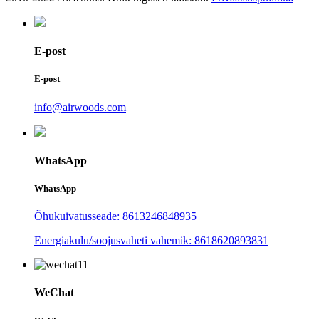
E-post
E-post
info@airwoods.com
WhatsApp
WhatsApp
Õhukuivatusseade: 8613246848935
Energiakulu/soojusvaheti vahemik: 8618620893831
WeChat