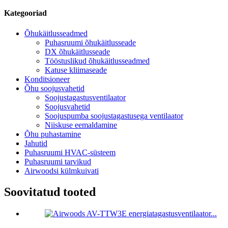
Kategooriad
Õhukäitlusseadmed
Puhasruumi õhukäitlusseade
DX õhukäitlusseade
Tööstuslikud õhukäitlusseadmed
Katuse kliimaseade
Konditsioneer
Õhu soojusvahetid
Soojustagastusventilaator
Soojusvahetid
Soojuspumba soojustagastusega ventilaator
Niiskuse eemaldamine
Õhu puhastamine
Jahutid
Puhasruumi HVAC-süsteem
Puhasruumi tarvikud
Airwoodsi külmkuivati
Soovitatud tooted