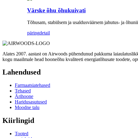
Värske õhu õhukuivati
Tõhusam, stabiilsem ja usaldusväärsem jahutus- ja õhuni
päring
detail
Alates 2007. aastast on Airwoods pühendunud pakkuma laiaulatuslikk
kogu maailmale head hooneõhu kvaliteeti energiatõhusate toodete, opti
Lahendused
Farmaatsiatehased
Tehased
Ärihoone
Haridusasutused
Moodne talu
Kiirlingid
Tooted