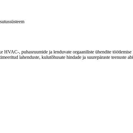
isutussüsteem
e HVAC-, puhasruumide ja lenduvate orgaaniliste ühendite töötlemise 
meeritud lahenduste, kulutõhusate hindade ja suurepäraste teenuste abi