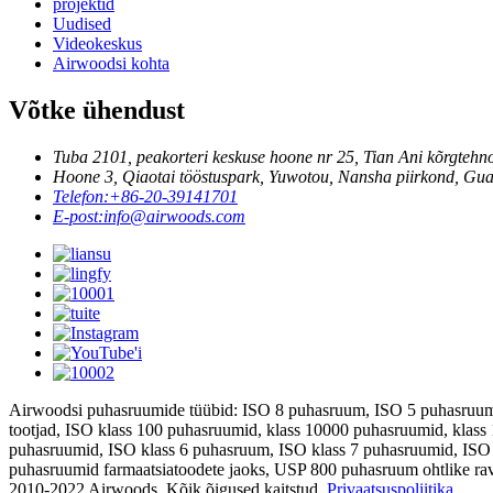
projektid
Uudised
Videokeskus
Airwoodsi kohta
Võtke ühendust
Tuba 2101, peakorteri keskuse hoone nr 25, Tian Ani kõrgtehn
Hoone 3, Qiaotai tööstuspark, Yuwotou, Nansha piirkond, Gua
Telefon:
+86-20-39141701
E-post:
info@airwoods.com
Airwoodsi puhasruumide tüübid: ISO 8 puhasruum, ISO 5 puhasruum, 
tootjad, ISO klass 100 puhasruumid, klass 10000 puhasruumid, klas
puhasruumid, ISO klass 6 puhasruum, ISO klass 7 puhasruumid, ISO 
puhasruumid farmaatsiatoodete jaoks, USP 800 puhasruum ohtlike ra
2010-2022 Airwoods. Kõik õigused kaitstud.
Privaatsuspoliitika