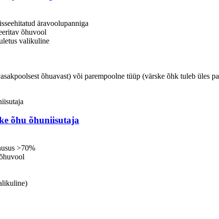
sisseehitatud äravoolupanniga
leeritav õhuvool
letus valikuline
vasakpoolsest õhuavast) või parempoolne tüüp (värske õhk tuleb üles p
ske õhu õhuniisutaja
tõhusus >70%
v õhuvool
likuline)