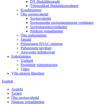
DX õhukäitlusseade
Tööstuslikud õhukäitlusseadmed
Konditsioneer
Õhu soojusvahetid
Soojusvahetid
Soojuspumba soojustagastusega ventilaator
Soojustagastusventilaator
Niiskuse eemaldamine
Õhu puhastamine
Jahutid
Puhasruumi HVAC-süsteem
Puhasruumi tarvikud
Airwoodsi külmkuivati
Esiletõstmine
Uudised
Projektide juhtumiuuring
Video
Võta meiega ühendust
English
Avaleht
Tooted
Õhu soojusvahetid
Niiskuse eemaldamine