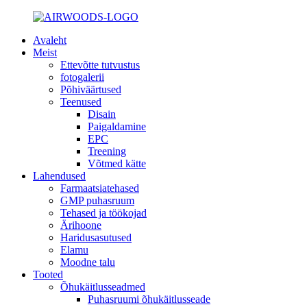
Avaleht
Meist
Ettevõtte tutvustus
fotogalerii
Põhiväärtused
Teenused
Disain
Paigaldamine
EPC
Treening
Võtmed kätte
Lahendused
Farmaatsiatehased
GMP puhasruum
Tehased ja töökojad
Ärihoone
Haridusasutused
Elamu
Moodne talu
Tooted
Õhukäitlusseadmed
Puhasruumi õhukäitlusseade