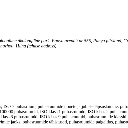
oloogiline ökoloogiline park, Panyu avenüü nr 555, Panyu piirkond, 
ngzhou, Hiina (tehase aadress)
ISO 7 puhasruum, puhasruumide nõuete ja juhiste täpsustamine, puha
s 100000 puhasruumid, ISO klass 1 puhasruumid, ISO klass 2 puhasruu
klass 8 puhasruumid, ISO klass 9 puhasruumid, puhasruumide klassid 
vimite jaoks, puhasruumide tähistused, puhasruumide paigaldus, puh