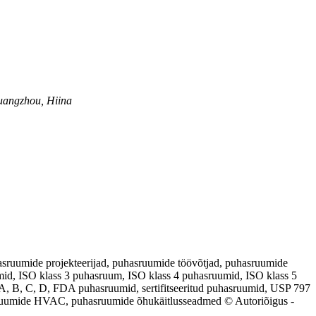
Guangzhou, Hiina
sruumide projekteerijad, puhasruumide töövõtjad, puhasruumide
mid, ISO klass 3 puhasruum, ISO klass 4 puhasruumid, ISO klass 5
A, B, C, D, FDA puhasruumid, sertifitseeritud puhasruumid, USP 797
asruumide HVAC, puhasruumide õhukäitlusseadmed © Autoriõigus -