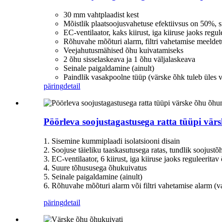
30 mm vahtplaadist kest
Mõistlik plaatsoojusvahetuse efektiivsus on 50%, 
EC-ventilaator, kaks kiirust, iga kiiruse jaoks regu
Rõhuvahe mõõturi alarm, filtri vahetamise meeldetu
Veejahutusmähised õhu kuivatamiseks
2 õhu sisselaskeava ja 1 õhu väljalaskeava
Seinale paigaldamine (ainult)
Paindlik vasakpoolne tüüp (värske õhk tuleb üles 
päring
detail
Pöörleva soojustagastusega ratta tüüpi vär
1. Sisemine kummiplaadi isolatsiooni disain
2. Soojuse täieliku taaskasutusega ratas, tundlik soojus
3. EC-ventilaator, 6 kiirust, iga kiiruse jaoks reguleerita
4. Suure tõhususega õhukuivatus
5. Seinale paigaldamine (ainult)
6. Rõhuvahe mõõturi alarm või filtri vahetamise alarm (va
päring
detail