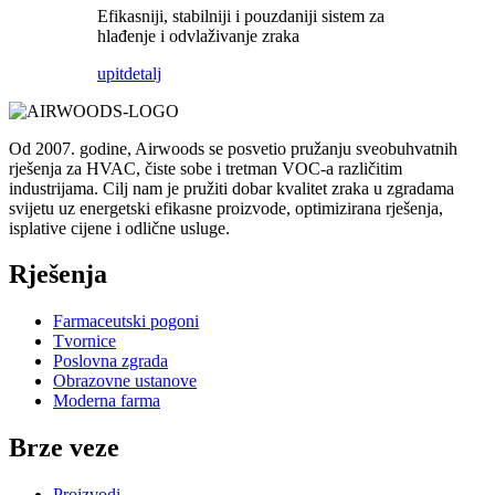
Efikasniji, stabilniji i pouzdaniji sistem za
hlađenje i odvlaživanje zraka
upit
detalj
Od 2007. godine, Airwoods se posvetio pružanju sveobuhvatnih
rješenja za HVAC, čiste sobe i tretman VOC-a različitim
industrijama. Cilj nam je pružiti dobar kvalitet zraka u zgradama
svijetu uz energetski efikasne proizvode, optimizirana rješenja,
isplative cijene i odlične usluge.
Rješenja
Farmaceutski pogoni
Tvornice
Poslovna zgrada
Obrazovne ustanove
Moderna farma
Brze veze
Proizvodi