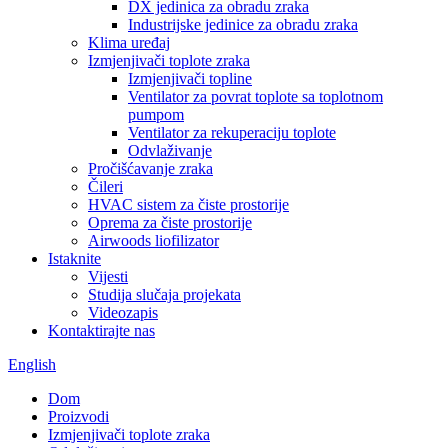
DX jedinica za obradu zraka
Industrijske jedinice za obradu zraka
Klima uređaj
Izmjenjivači toplote zraka
Izmjenjivači topline
Ventilator za povrat toplote sa toplotnom
pumpom
Ventilator za rekuperaciju toplote
Odvlaživanje
Pročišćavanje zraka
Čileri
HVAC sistem za čiste prostorije
Oprema za čiste prostorije
Airwoods liofilizator
Istaknite
Vijesti
Studija slučaja projekata
Videozapis
Kontaktirajte nas
English
Dom
Proizvodi
Izmjenjivači toplote zraka