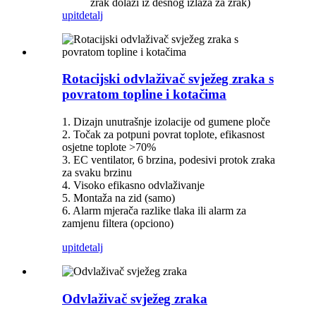
zrak dolazi iz desnog izlaza za zrak)
upit
detalj
Rotacijski odvlaživač svježeg zraka s
povratom topline i kotačima
1. Dizajn unutrašnje izolacije od gumene ploče
2. Točak za potpuni povrat toplote, efikasnost
osjetne toplote >70%
3. EC ventilator, 6 brzina, podesivi protok zraka
za svaku brzinu
4. Visoko efikasno odvlaživanje
5. Montaža na zid (samo)
6. Alarm mjerača razlike tlaka ili alarm za
zamjenu filtera (opciono)
upit
detalj
Odvlaživač svježeg zraka