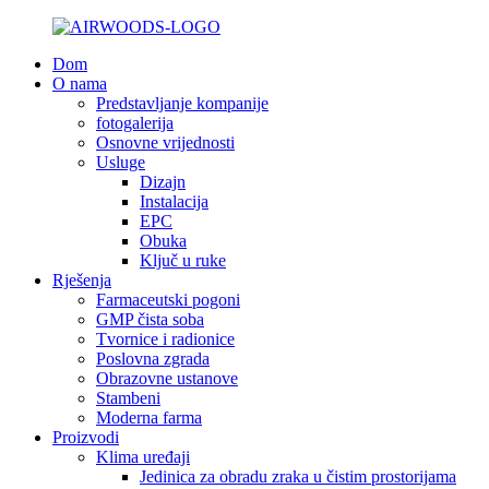
Dom
O nama
Predstavljanje kompanije
fotogalerija
Osnovne vrijednosti
Usluge
Dizajn
Instalacija
EPC
Obuka
Ključ u ruke
Rješenja
Farmaceutski pogoni
GMP čista soba
Tvornice i radionice
Poslovna zgrada
Obrazovne ustanove
Stambeni
Moderna farma
Proizvodi
Klima uređaji
Jedinica za obradu zraka u čistim prostorijama