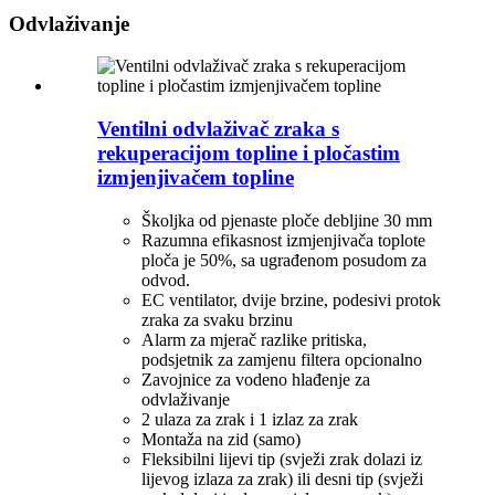
Odvlaživanje
Ventilni odvlaživač zraka s
rekuperacijom topline i pločastim
izmjenjivačem topline
Školjka od pjenaste ploče debljine 30 mm
Razumna efikasnost izmjenjivača toplote
ploča je 50%, sa ugrađenom posudom za
odvod.
EC ventilator, dvije brzine, podesivi protok
zraka za svaku brzinu
Alarm za mjerač razlike pritiska,
podsjetnik za zamjenu filtera opcionalno
Zavojnice za vodeno hlađenje za
odvlaživanje
2 ulaza za zrak i 1 izlaz za zrak
Montaža na zid (samo)
Fleksibilni lijevi tip (svježi zrak dolazi iz
lijevog izlaza za zrak) ili desni tip (svježi