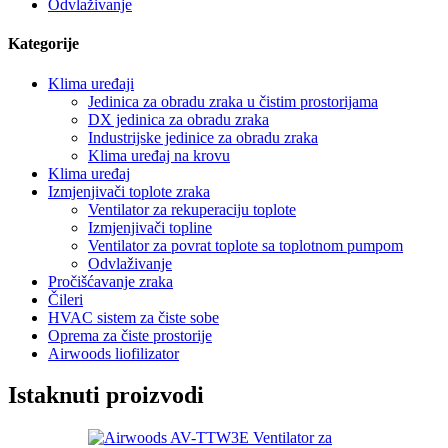
Odvlaživanje
Kategorije
Klima uređaji
Jedinica za obradu zraka u čistim prostorijama
DX jedinica za obradu zraka
Industrijske jedinice za obradu zraka
Klima uređaj na krovu
Klima uređaj
Izmjenjivači toplote zraka
Ventilator za rekuperaciju toplote
Izmjenjivači topline
Ventilator za povrat toplote sa toplotnom pumpom
Odvlaživanje
Pročišćavanje zraka
Čileri
HVAC sistem za čiste sobe
Oprema za čiste prostorije
Airwoods liofilizator
Istaknuti proizvodi