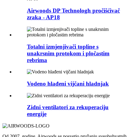
Airwoods DP Technologh pročišćivač
zraka - AP18
Totalni izmjenjivači topline s
unakrsnim protokom i pločastim
rebrima
Vodeno hlađeni vijčani hladnjak
Zidni ventilatori za rekuperaciju
energije
Od 2007. godine, Airwoods se posvetio pružanju sveobuhvatnih