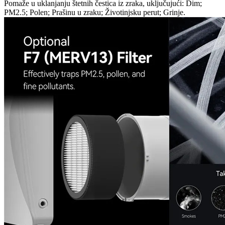
Pomaže u uklanjanju štetnih čestica iz zraka, uključujući: Dim;
PM2.5; Polen; Prašinu u zraku; Životinjsku perut; Grinje.