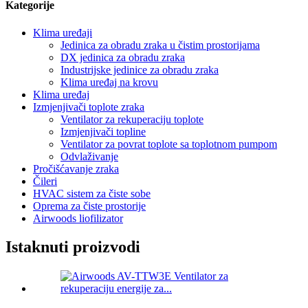
Kategorije
Klima uređaji
Jedinica za obradu zraka u čistim prostorijama
DX jedinica za obradu zraka
Industrijske jedinice za obradu zraka
Klima uređaj na krovu
Klima uređaj
Izmjenjivači toplote zraka
Ventilator za rekuperaciju toplote
Izmjenjivači topline
Ventilator za povrat toplote sa toplotnom pumpom
Odvlaživanje
Pročišćavanje zraka
Čileri
HVAC sistem za čiste sobe
Oprema za čiste prostorije
Airwoods liofilizator
Istaknuti proizvodi