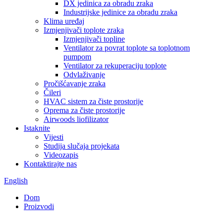
DX jedinica za obradu zraka
Industrijske jedinice za obradu zraka
Klima uređaj
Izmjenjivači toplote zraka
Izmjenjivači topline
Ventilator za povrat toplote sa toplotnom
pumpom
Ventilator za rekuperaciju toplote
Odvlaživanje
Pročišćavanje zraka
Čileri
HVAC sistem za čiste prostorije
Oprema za čiste prostorije
Airwoods liofilizator
Istaknite
Vijesti
Studija slučaja projekata
Videozapis
Kontaktirajte nas
English
Dom
Proizvodi