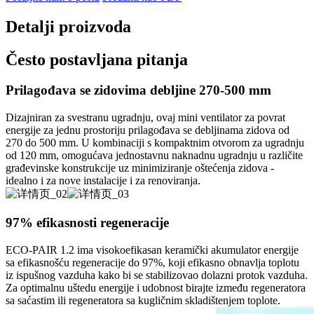
Detalji proizvoda
Često postavljana pitanja
Prilagođava se zidovima debljine 270-500 mm
Dizajniran za svestranu ugradnju, ovaj mini ventilator za povrat
energije za jednu prostoriju prilagođava se debljinama zidova od
270 do 500 mm. U kombinaciji s kompaktnim otvorom za ugradnju
od 120 mm, omogućava jednostavnu naknadnu ugradnju u različite
građevinske konstrukcije uz minimiziranje oštećenja zidova -
idealno i za nove instalacije i za renoviranja.
97% efikasnosti regeneracije
ECO-PAIR 1.2 ima visokoefikasan keramički akumulator energije
sa efikasnošću regeneracije do 97%, koji efikasno obnavlja toplotu
iz ispušnog vazduha kako bi se stabilizovao dolazni protok vazduha.
Za optimalnu uštedu energije i udobnost birajte između regeneratora
sa saćastim ili regeneratora sa kugličnim skladištenjem toplote.