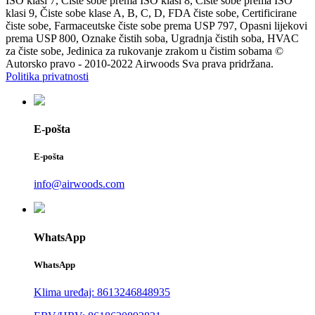
ISO klasi 7, Čiste sobe prema ISO klasi 8, Čiste sobe prema ISO
klasi 9, Čiste sobe klase A, B, C, D, FDA čiste sobe, Certificirane
čiste sobe, Farmaceutske čiste sobe prema USP 797, Opasni lijekovi
prema USP 800, Oznake čistih soba, Ugradnja čistih soba, HVAC
za čiste sobe, Jedinica za rukovanje zrakom u čistim sobama ©
Autorsko pravo - 2010-2022 Airwoods Sva prava pridržana.
Politika privatnosti
E-pošta
E-pošta
info@airwoods.com
WhatsApp
WhatsApp
Klima uređaj: 8613246848935