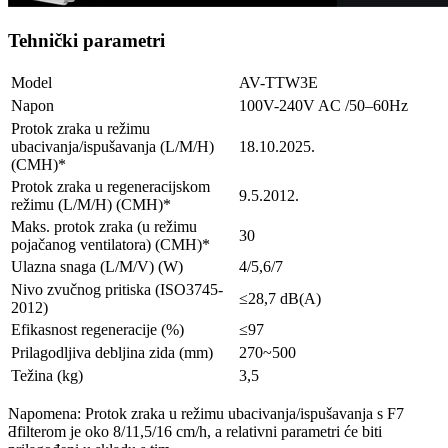
Tehnički parametri
Model
AV-TTW3E
Napon
100V-240V AC /50–60Hz
Protok zraka u režimu
ubacivanja/ispušavanja (L/M/H)
18.10.2025.
(CMH)*
Protok zraka u regeneracijskom
9.5.2012.
režimu (L/M/H) (CMH)*
Maks. protok zraka (u režimu
30
pojačanog ventilatora) (CMH)*
Ulazna snaga (L/M/V) (W)
4/5,6/7
Nivo zvučnog pritiska (ISO3745-
≤28,7 dB(A)
2012)
Efikasnost regeneracije (%)
≤97
Prilagodljiva debljina zida (mm)
270~500
Težina (kg)
3,5
Napomena: Protok zraka u režimu ubacivanja/ispušavanja s F7
Ƌfilterom je oko 8/11,5/16 cm/h, a relativni parametri će biti