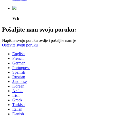
Vrh
Pošaljite nam svoju poruku:
Napišite svoju poruku ovdje i pošaljite nam je
Ostavite svoju poruku
English
French
German
Portuguese
Spanish
Russian
Japanese
Korean
Arabic
Irish
Greek
Turkish
Italian
Danish