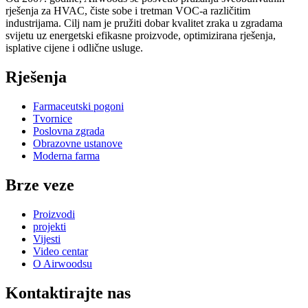
rješenja za HVAC, čiste sobe i tretman VOC-a različitim
industrijama. Cilj nam je pružiti dobar kvalitet zraka u zgradama
svijetu uz energetski efikasne proizvode, optimizirana rješenja,
isplative cijene i odlične usluge.
Rješenja
Farmaceutski pogoni
Tvornice
Poslovna zgrada
Obrazovne ustanove
Moderna farma
Brze veze
Proizvodi
projekti
Vijesti
Video centar
O Airwoodsu
Kontaktirajte nas