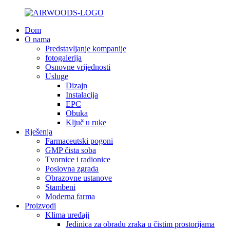
Dom
O nama
Predstavljanje kompanije
fotogalerija
Osnovne vrijednosti
Usluge
Dizajn
Instalacija
EPC
Obuka
Ključ u ruke
Rješenja
Farmaceutski pogoni
GMP čista soba
Tvornice i radionice
Poslovna zgrada
Obrazovne ustanove
Stambeni
Moderna farma
Proizvodi
Klima uređaji
Jedinica za obradu zraka u čistim prostorijama