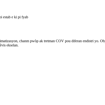
i estab e ki pi fyab
imatizasyon, chanm pwòp ak tretman COV pou diferan endistri yo. Objek
èvis ekselan.