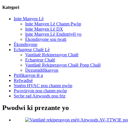
Kategori
Inite Manyen Lè
Inite Manyen Lè Chanm Pwòp
Inite Manyen Lè DX
Inite Manyen Lè Endistriyèl yo
Èkondisyone sou twati
Èkondisyone
Echanjeur Chalè Lè
Vantilatè Rekiperasyon Chalè
Echanjeur Chalè
Vantilatè Rekiperasyon Chalè Ponp Chalè
Dezumidifikasyon
Pirifikasyon lè a
Refwadisè
Sistèm HVAC pou chanm pwòp
Pwovizyon pou chanm pwòp
Seche rad Airwoods pou friz
Pwodwi ki prezante yo