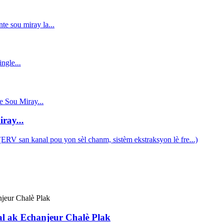
ray...
al ak Echanjeur Chalè Plak