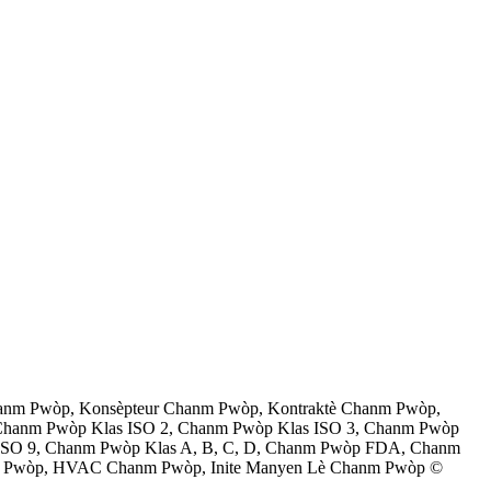
hanm Pwòp, Konsèpteur Chanm Pwòp, Kontraktè Chanm Pwòp,
 Chanm Pwòp Klas ISO 2, Chanm Pwòp Klas ISO 3, Chanm Pwòp
 ISO 9, Chanm Pwòp Klas A, B, C, D, Chanm Pwòp FDA, Chanm
nm Pwòp, HVAC Chanm Pwòp, Inite Manyen Lè Chanm Pwòp ©