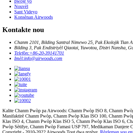
pwojè yo
Nouvèl
Sant Videyo
Konsènan Airwoods
Kontakte nou
Chanm 2101, Bilding Santral Nimewo 25, Pak Ekolojik Tian 
Bilding 3, Pak Endistriyèl Qiaotai, Yuwotou, Distri Nansha, G
Telefòn:
+86-20-39141701
Imèl:
info@airwoods.com
Kalite Chanm Pwòp pa Airwoods: Chanm Pwòp ISO 8, Chanm Pwòp 
Manifaktirè Chanm Pwòp, Chanm Pwòp Klas ISO 100, Chanm Pwò
Klas ISO 4, Chanm Pwòp Klas ISO 5, Chanm Pwòp Klas ISO 6, C
Pwòp Sètifye, Chanm Pwòp Famasi USP 797, Medikaman Danjere
Copyright - 2010-2022 Airwoods Tout dwa rezève.
Règleman sou en