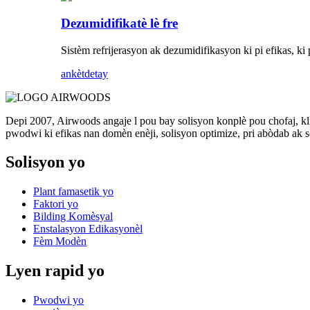
Dezumidifikatè lè fre
Sistèm refrijerasyon ak dezumidifikasyon ki pi efikas, ki p
ankèt
detay
Depi 2007, Airwoods angaje l pou bay solisyon konplè pou chofaj, kl
pwodwi ki efikas nan domèn enèji, solisyon optimize, pri abòdab ak s
Solisyon yo
Plant famasetik yo
Faktori yo
Bilding Komèsyal
Enstalasyon Edikasyonèl
Fèm Modèn
Lyen rapid yo
Pwodwi yo