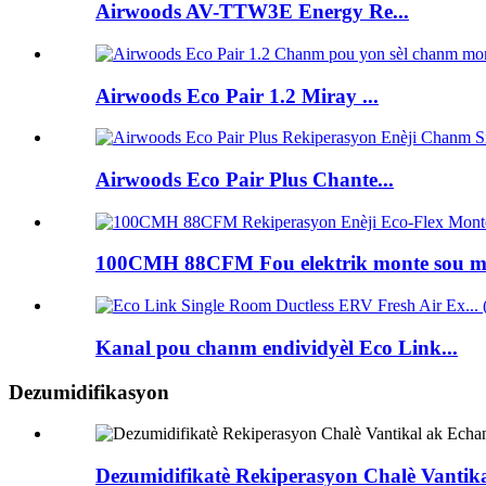
Airwoods AV-TTW3E Energy Re...
Airwoods Eco Pair 1.2 Miray ...
Airwoods Eco Pair Plus Chante...
100CMH 88CFM Fou elektrik monte sou mi
Kanal pou chanm endividyèl Eco Link...
Dezumidifikasyon
Dezumidifikatè Rekiperasyon Chalè Vantik