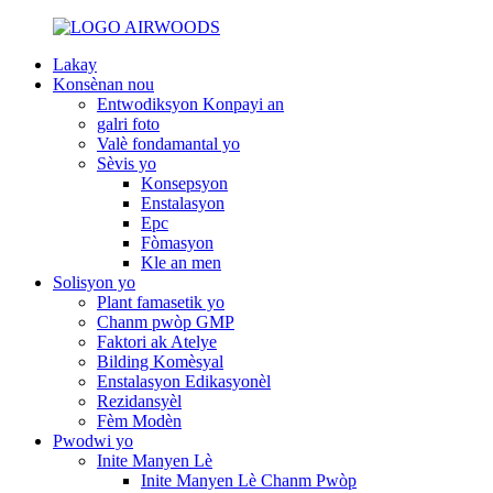
Lakay
Konsènan nou
Entwodiksyon Konpayi an
galri foto
Valè fondamantal yo
Sèvis yo
Konsepsyon
Enstalasyon
Epc
Fòmasyon
Kle an men
Solisyon yo
Plant famasetik yo
Chanm pwòp GMP
Faktori ak Atelye
Bilding Komèsyal
Enstalasyon Edikasyonèl
Rezidansyèl
Fèm Modèn
Pwodwi yo
Inite Manyen Lè
Inite Manyen Lè Chanm Pwòp