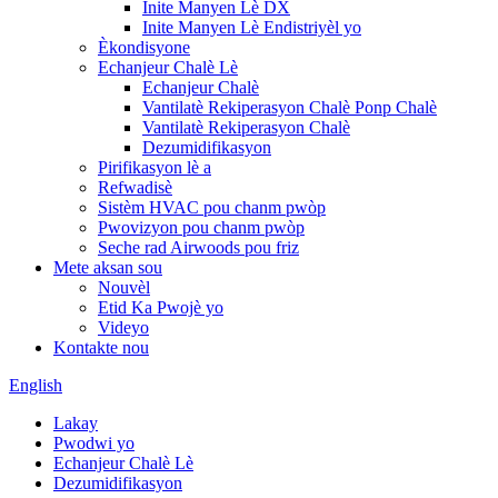
Inite Manyen Lè DX
Inite Manyen Lè Endistriyèl yo
Èkondisyone
Echanjeur Chalè Lè
Echanjeur Chalè
Vantilatè Rekiperasyon Chalè Ponp Chalè
Vantilatè Rekiperasyon Chalè
Dezumidifikasyon
Pirifikasyon lè a
Refwadisè
Sistèm HVAC pou chanm pwòp
Pwovizyon pou chanm pwòp
Seche rad Airwoods pou friz
Mete aksan sou
Nouvèl
Etid Ka Pwojè yo
Videyo
Kontakte nou
English
Lakay
Pwodwi yo
Echanjeur Chalè Lè
Dezumidifikasyon