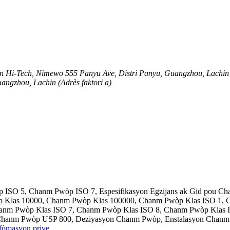
An Hi-Tech, Nimewo 555 Panyu Ave, Distri Panyu, Guangzhou, Lachin
uangzhou, Lachin (Adrès faktori a)
ISO 5, Chanm Pwòp ISO 7, Espesifikasyon Egzijans ak Gid pou C
p Klas 10000, Chanm Pwòp Klas 100000, Chanm Pwòp Klas ISO 1,
hanm Pwòp Klas ISO 7, Chanm Pwòp Klas ISO 8, Chanm Pwòp Klas
 Chanm Pwòp USP 800, Deziyasyon Chanm Pwòp, Enstalasyon Cha
fòmasyon prive