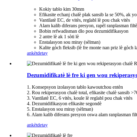
Kokiy tablo kim 30mm
Efikasite echanj chalè plak sansib la se 50%, ak yo
Vantilatè EC, de vitès, reglabl lè pou chak vitès
Alam kalib diferans presyon, rapèl ranplasman filt
Bobin refwadisman dlo pou dezumidifikasyon
2 antre lè ak 1 sòti lè
Enstalasyon sou miray (sèlman)
Kalite gòch fleksib (lè fre monte nan priz lè gòch l
ankèt
detay
Dezumidifikatè lè fre ki gen wou rekiperas
1. Konsepsyon izolasyon tablo kawoutchou entèn
2. Rou rekiperasyon chalè total, efikasite chalè sansib >
3. Vantilatè EC, 6 vitès, koule lè reglabl pou chak vitès
4. Dezumidifikasyon efikasite segondè
5. Enstalasyon sou miray (sèlman)
6. Alam kalib diferans presyon oswa alam ranplasman fil
ankèt
detay