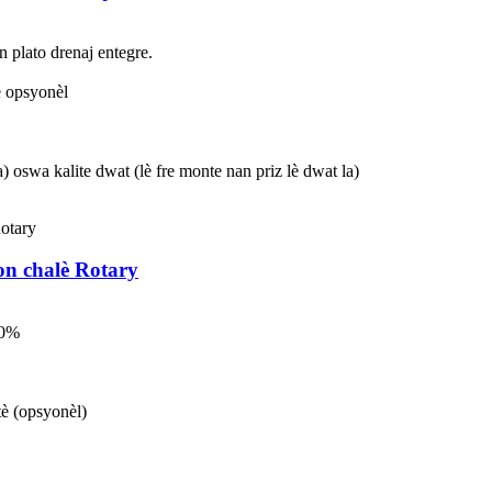
n plato drenaj entegre.
è opsyonèl
a) oswa kalite dwat (lè fre monte nan priz lè dwat la)
yon chalè Rotary
70%
tè (opsyonèl)