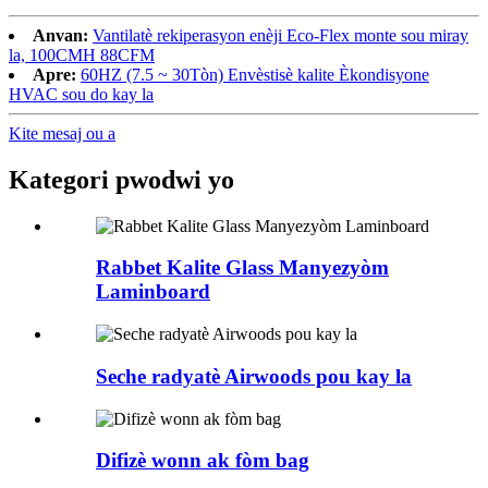
Anvan:
Vantilatè rekiperasyon enèji Eco-Flex monte sou miray
la, 100CMH 88CFM
Apre:
60HZ (7.5 ~ 30Tòn) Envèstisè kalite Èkondisyone
HVAC sou do kay la
Kite mesaj ou a
Kategori pwodwi yo
Rabbet Kalite Glass Manyezyòm
Laminboard
Seche radyatè Airwoods pou kay la
Difizè wonn ak fòm bag