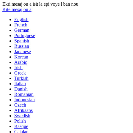
Ekri mesaj ou a isit la epi voye l ban nou
Kite mesaj ou a
English
French
German
Portuguese
Spanish
Russian
Japanese
Korean
Arabic
Irish
Greek
Turkish
Italian
Danish
Romanian
Indonesian
Czech
Afrikaans
Swedish
Polish
Basque
Catalan