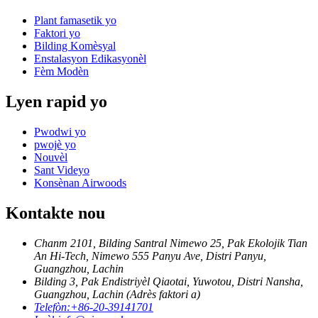
Plant famasetik yo
Faktori yo
Bilding Komèsyal
Enstalasyon Edikasyonèl
Fèm Modèn
Lyen rapid yo
Pwodwi yo
pwojè yo
Nouvèl
Sant Videyo
Konsènan Airwoods
Kontakte nou
Chanm 2101, Bilding Santral Nimewo 25, Pak Ekolojik Tian
An Hi-Tech, Nimewo 555 Panyu Ave, Distri Panyu,
Guangzhou, Lachin
Bilding 3, Pak Endistriyèl Qiaotai, Yuwotou, Distri Nansha,
Guangzhou, Lachin (Adrès faktori a)
Telefòn:
+86-20-39141701