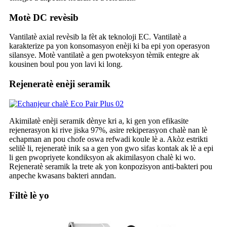
Motè DC revèsib
Vantilatè axial revèsib la fèt ak teknoloji EC. Vantilatè a
karakterize pa yon konsomasyon enèji ki ba epi yon operasyon
silansye. Motè vantilatè a gen pwoteksyon tèmik entegre ak
kousinen boul pou yon lavi ki long.
Rejeneratè enèji seramik
Akimilatè enèji seramik dènye kri a, ki gen yon efikasite
rejenerasyon ki rive jiska 97%, asire rekiperasyon chalè nan lè
echapman an pou chofe oswa refwadi koule lè a. Akòz estrikti
selilè li, rejeneratè inik sa a gen yon gwo sifas kontak ak lè a epi
li gen pwopriyete kondiksyon ak akimilasyon chalè ki wo.
Rejeneratè seramik la trete ak yon konpozisyon anti-bakteri pou
anpeche kwasans bakteri anndan.
Filtè lè yo