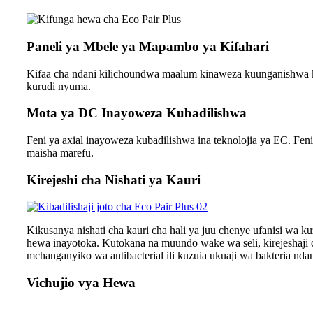
Paneli ya Mbele ya Mapambo ya Kifahari
Kifaa cha ndani kilichoundwa maalum kinaweza kuunganishwa kwa
kurudi nyuma.
Mota ya DC Inayoweza Kubadilishwa
Feni ya axial inayoweza kubadilishwa ina teknolojia ya EC. Feni
maisha marefu.
Kirejeshi cha Nishati ya Kauri
Kikusanya nishati cha kauri cha hali ya juu chenye ufanisi wa 
hewa inayotoka. Kutokana na muundo wake wa seli, kirejeshaji c
mchanganyiko wa antibacterial ili kuzuia ukuaji wa bakteria ndan
Vichujio vya Hewa