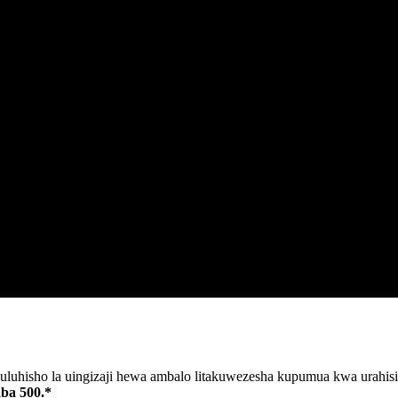
 suluhisho la uingizaji hewa ambalo litakuwezesha kupumua kwa urahisi
ba 500.*