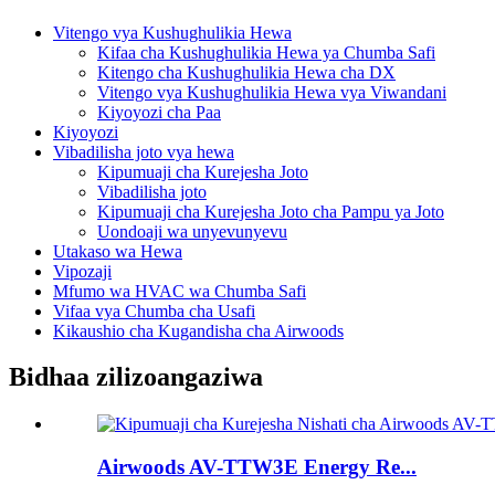
Vitengo vya Kushughulikia Hewa
Kifaa cha Kushughulikia Hewa ya Chumba Safi
Kitengo cha Kushughulikia Hewa cha DX
Vitengo vya Kushughulikia Hewa vya Viwandani
Kiyoyozi cha Paa
Kiyoyozi
Vibadilisha joto vya hewa
Kipumuaji cha Kurejesha Joto
Vibadilisha joto
Kipumuaji cha Kurejesha Joto cha Pampu ya Joto
Uondoaji wa unyevunyevu
Utakaso wa Hewa
Vipozaji
Mfumo wa HVAC wa Chumba Safi
Vifaa vya Chumba cha Usafi
Kikaushio cha Kugandisha cha Airwoods
Bidhaa zilizoangaziwa
Airwoods AV-TTW3E Energy Re...