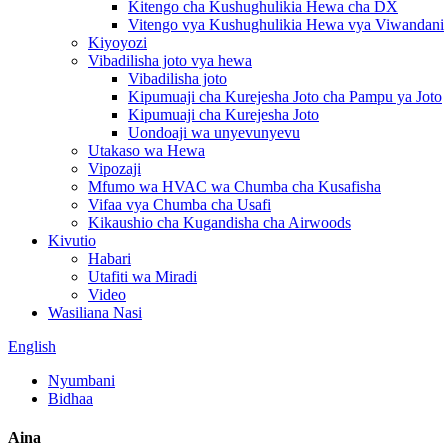
Kitengo cha Kushughulikia Hewa cha DX
Vitengo vya Kushughulikia Hewa vya Viwandani
Kiyoyozi
Vibadilisha joto vya hewa
Vibadilisha joto
Kipumuaji cha Kurejesha Joto cha Pampu ya Joto
Kipumuaji cha Kurejesha Joto
Uondoaji wa unyevunyevu
Utakaso wa Hewa
Vipozaji
Mfumo wa HVAC wa Chumba cha Kusafisha
Vifaa vya Chumba cha Usafi
Kikaushio cha Kugandisha cha Airwoods
Kivutio
Habari
Utafiti wa Miradi
Video
Wasiliana Nasi
English
Nyumbani
Bidhaa
Aina