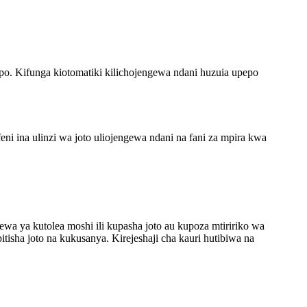
po. Kifunga kiotomatiki kilichojengewa ndani huzuia upepo
eni ina ulinzi wa joto uliojengewa ndani na fani za mpira kwa
ewa ya kutolea moshi ili kupasha joto au kupoza mtiririko wa
isha joto na kukusanya. Kirejeshaji cha kauri hutibiwa na