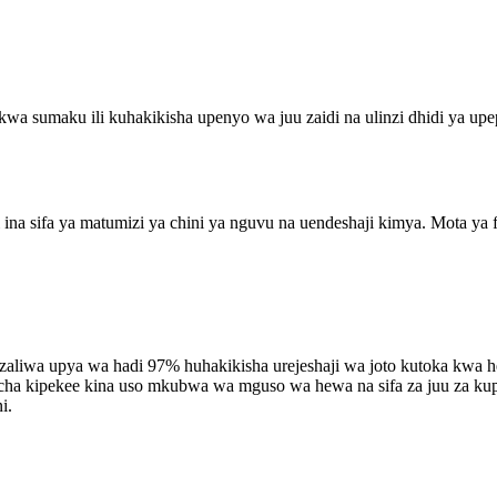
 sumaku ili kuhakikisha upenyo wa juu zaidi na ulinzi dhidi ya upe
 ina sifa ya matumizi ya chini ya nguvu na uendeshaji kimya. Mota ya f
kuzaliwa upya wa hadi 97% huhakikisha urejeshaji wa joto kutoka kwa h
ha kipekee kina uso mkubwa wa mguso wa hewa na sifa za juu za kupit
i.