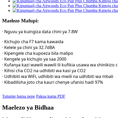
Maelezo Mafupi:
· Nguvu ya kuingiza data chini ya 7.8W
· Kichujio cha F7 kama kawaida
· Kelele ya chini ya 32.7dBA
· Kipengele cha kupoeza bila malipo
· Kengele ya kichujio ya saa 2000
· Kufanya kazi wawili wawili ili kufikia usawa wa shinikizo
· Kihisi cha CO2 na udhibiti wa kasi ya CO2
· Udhibiti wa WiFi, udhibiti wa mwili na udhibiti wa mbali
· Kibadilisha joto cha kauri chenye ufanisi hadi 97%
Tutumie barua pepe
Pakua kama PDF
Maelezo ya Bidhaa