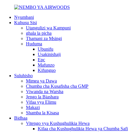
Nyumbani
Kuhusu Sisi
Utangulizi wa Kampuni
ghala la picha
Thamani za Msingi
Huduma
Ubunifu
Usakinishaji
Epc
Mafunzo
Kifunguo
Suluhisho
Mimea ya Dawa
Chumba cha Kusafisha cha GMP
Viwanda na Warsha
Jengo la Biashara
Vifaa vya Elimu
Makazi
Shamba la Kisasa
Bidhaa
Vitengo vya Kushughulikia Hewa
Kifaa cha Kushughulikia Hewa ya Chumba Safi