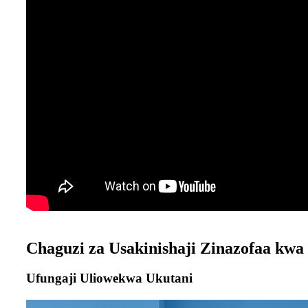
Chaguzi za Usakinishaji Zinazofaa kw
Ufungaji Uliowekwa Ukutani