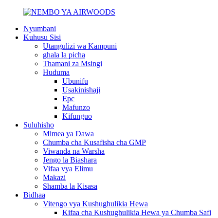
Nyumbani
Kuhusu Sisi
Utangulizi wa Kampuni
ghala la picha
Thamani za Msingi
Huduma
Ubunifu
Usakinishaji
Epc
Mafunzo
Kifunguo
Suluhisho
Mimea ya Dawa
Chumba cha Kusafisha cha GMP
Viwanda na Warsha
Jengo la Biashara
Vifaa vya Elimu
Makazi
Shamba la Kisasa
Bidhaa
Vitengo vya Kushughulikia Hewa
Kifaa cha Kushughulikia Hewa ya Chumba Safi