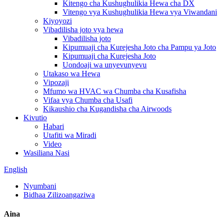
Kitengo cha Kushughulikia Hewa cha DX
Vitengo vya Kushughulikia Hewa vya Viwandani
Kiyoyozi
Vibadilisha joto vya hewa
Vibadilisha joto
Kipumuaji cha Kurejesha Joto cha Pampu ya Joto
Kipumuaji cha Kurejesha Joto
Uondoaji wa unyevunyevu
Utakaso wa Hewa
Vipozaji
Mfumo wa HVAC wa Chumba cha Kusafisha
Vifaa vya Chumba cha Usafi
Kikaushio cha Kugandisha cha Airwoods
Kivutio
Habari
Utafiti wa Miradi
Video
Wasiliana Nasi
English
Nyumbani
Bidhaa Zilizoangaziwa
Aina