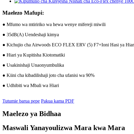
Maelezo Mafupi:
● Mfumo wa mtiririko wa hewa wenye mifereji miwili
● 35dB(A) Uendeshaji kimya
● Kichujio cha Airwoods ECO FLEX ERV (5) F7+Ioni Hasi ya Hiar
● Hiari ya Kupitisha Kiotomatiki
● Usakinishaji Unaonyumbulika
● Kiini cha kibadilishaji joto cha ufanisi wa 90%
● Udhibiti wa Mbali wa Hiari
Tutumie barua pepe
Pakua kama PDF
Maelezo ya Bidhaa
Maswali Yanayoulizwa Mara kwa Mara