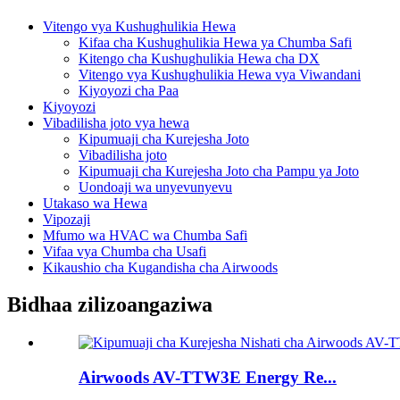
Vitengo vya Kushughulikia Hewa
Kifaa cha Kushughulikia Hewa ya Chumba Safi
Kitengo cha Kushughulikia Hewa cha DX
Vitengo vya Kushughulikia Hewa vya Viwandani
Kiyoyozi cha Paa
Kiyoyozi
Vibadilisha joto vya hewa
Kipumuaji cha Kurejesha Joto
Vibadilisha joto
Kipumuaji cha Kurejesha Joto cha Pampu ya Joto
Uondoaji wa unyevunyevu
Utakaso wa Hewa
Vipozaji
Mfumo wa HVAC wa Chumba Safi
Vifaa vya Chumba cha Usafi
Kikaushio cha Kugandisha cha Airwoods
Bidhaa zilizoangaziwa
Airwoods AV-TTW3E Energy Re...