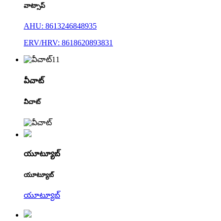
వాట్సాప్
AHU: 8613246848935
ERV/HRV: 8618620893831
వీచాట్
వీచాట్
యూట్యూబ్
యూట్యూబ్
యూట్యూబ్