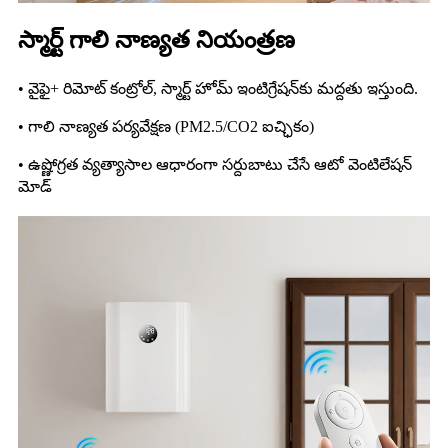
స్మార్ట్ గాలి నాణ్యత నియంత్రణ
• వైఫై+ రిమోట్ కంట్రోల్, స్మార్ట్ హోమ్ ఇంటిగ్రేషన్‌కు మద్దతు ఇస్తుంది.
• గాలి నాణ్యత పర్యవేక్షణ (PM2.5/CO2 ఐచ్ఛికం)
• ఉష్ణోగ్రత వ్యత్యాసాల ఆధారంగా సర్దుబాటు చేసే ఆటో వెంటిలేషన్
మోడ్