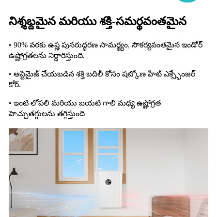
నిశ్శబ్దమైన మరియు శక్తి-సమర్థవంతమైన
• 90% వరకు ఉష్ణ పునరుద్ధరణ సామర్థ్యం, ​​సౌకర్యవంతమైన ఇండోర్
ఉష్ణోగ్రతలను నిర్ధారిస్తుంది.
• ఆప్టిమైజ్ చేయబడిన శక్తి బదిలీ కోసం షట్కోణ హీట్ ఎక్స్ఛేంజర్
కోర్.
• ఇంటి లోపలి మరియు బయటి గాలి మధ్య ఉష్ణోగ్రత
హెచ్చుతగ్గులను తగ్గిస్తుంది