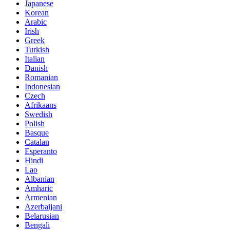
Japanese
Korean
Arabic
Irish
Greek
Turkish
Italian
Danish
Romanian
Indonesian
Czech
Afrikaans
Swedish
Polish
Basque
Catalan
Esperanto
Hindi
Lao
Albanian
Amharic
Armenian
Azerbaijani
Belarusian
Bengali