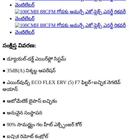
సంక్షిప్త వివరణ:
● డ్యూయల్-డక్ట్ ఎయిర్‌ఫ్లో సిస్టమ్
● 35dB(A) నిశ్శబ్ద ఆపరేషన్
● ఎయిర్‌వుడ్స్ ECO FLEX ERV (5) F7 ఫిల్టర్+ఐచ్ఛిక నెగటివ్
అయాన్
● ఆటోమేటిక్ బైపాస్ ఐచ్ఛికం
● అనువైన సంస్థాపన
● 90% సామర్థ్యం గల హీట్ ఎక్స్ఛేంజర్ కోర్
● ఐచ్ఛిక రిమోట్ కంట్రోల్