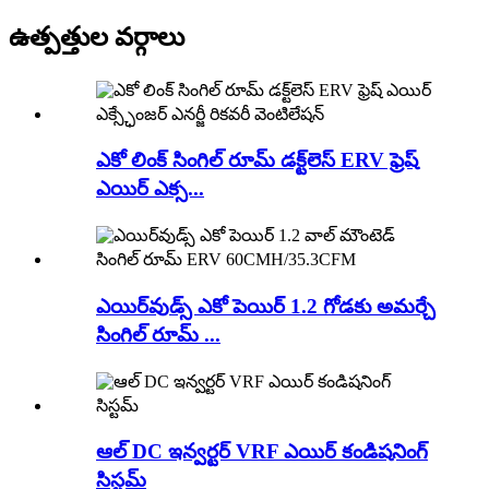
ఉత్పత్తుల వర్గాలు
ఎకో లింక్ సింగిల్ రూమ్ డక్ట్‌లెస్ ERV ఫ్రెష్
ఎయిర్ ఎక్స...
ఎయిర్‌వుడ్స్ ఎకో పెయిర్ 1.2 గోడకు అమర్చే
సింగిల్ రూమ్ ...
ఆల్ DC ఇన్వర్టర్ VRF ఎయిర్ కండిషనింగ్
సిస్టమ్