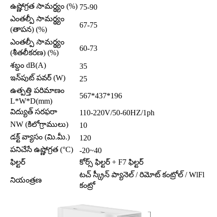
ఉష్ణోగ్రత సామర్థ్యం (%)
75-90
ఎంతల్పీ సామర్థ్యం
67-75
(తాపన) (%)
ఎంతల్పీ సామర్థ్యం
60-73
(శీతలీకరణ) (%)
శబ్దం dB(A)
35
ఇన్‌పుట్ పవర్ (W)
25
ఉత్పత్తి పరిమాణం
567*437*196
L*W*D(mm)
విద్యుత్ సరఫరా
110-220V/50-60HZ/1ph
NW (కిలోగ్రాములు)
10
డక్ట్ వ్యాసం (మి.మీ.)
120
పనిచేసే ఉష్ణోగ్రత (°C)
-20~40
ఫిల్టర్
కోర్స్ ఫిల్టర్ + F7 ఫిల్టర్
టచ్ స్క్రీన్ ప్యానెల్ / రిమోట్ కంట్రోల్ / WlFl
నియంత్రణ
కంట్రో