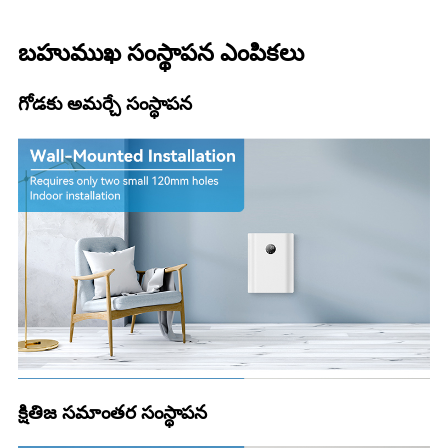
బహుముఖ సంస్థాపన ఎంపికలు
గోడకు అమర్చే సంస్థాపన
క్షితిజ సమాంతర సంస్థాపన