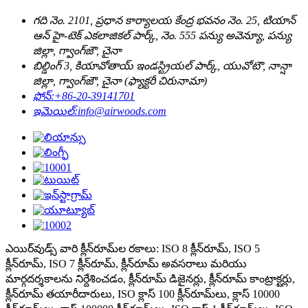
గది నెం. 2101, ప్రధాన కార్యాలయ కేంద్ర భవనం నెం. 25, టియాన్
ఆన్ హై-టెక్ ఎకలాజికల్ పార్క్, నెం. 555 పన్యు అవెన్యూ, పన్యు
జిల్లా, గ్వాంగ్‌జౌ, చైనా
బిల్డింగ్ 3, కియావోతాయ్ ఇండస్ట్రియల్ పార్క్, యువోటౌ, నాన్షా
జిల్లా, గ్వాంగ్‌జౌ, చైనా (ఫ్యాక్టరీ చిరునామా)
ఫోన్:
+86-20-39141701
ఇమెయిల్:
info@airwoods.com
ఎయిర్‌వుడ్స్ వారి క్లీన్‌రూమ్‌ల రకాలు: ISO 8 క్లీన్‌రూమ్, ISO 5
క్లీన్‌రూమ్, ISO 7 క్లీన్‌రూమ్, క్లీన్‌రూమ్ అవసరాలు మరియు
మార్గదర్శకాలను నిర్దేశించడం, క్లీన్‌రూమ్ డిజైనర్లు, క్లీన్‌రూమ్ కాంట్రాక్టర్లు,
క్లీన్‌రూమ్ తయారీదారులు, ISO క్లాస్ 100 క్లీన్‌రూమ్‌లు, క్లాస్ 10000