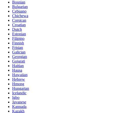
Bosnian
Bulgarian
Cebuano
Chichewa
Corsican
Croatian
Dutch
Estonian
Filipino
Finnish
Frisian
Galician
Georgian
Gujarati
Haitian
Hausa
Hawaiian
Hebrew
Hmong
Hungarian
Icelandic
Igbo
Javanese
Kannada
Kazakh