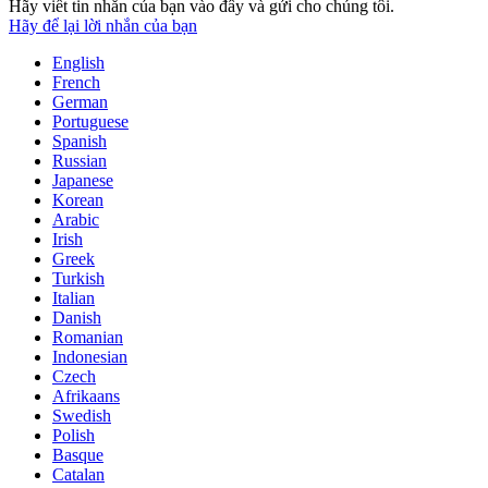
Hãy viết tin nhắn của bạn vào đây và gửi cho chúng tôi.
Hãy để lại lời nhắn của bạn
English
French
German
Portuguese
Spanish
Russian
Japanese
Korean
Arabic
Irish
Greek
Turkish
Italian
Danish
Romanian
Indonesian
Czech
Afrikaans
Swedish
Polish
Basque
Catalan