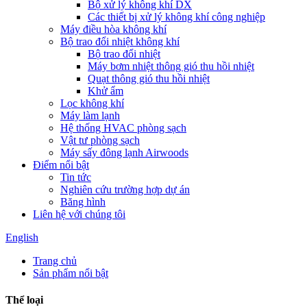
Bộ xử lý không khí DX
Các thiết bị xử lý không khí công nghiệp
Máy điều hòa không khí
Bộ trao đổi nhiệt không khí
Bộ trao đổi nhiệt
Máy bơm nhiệt thông gió thu hồi nhiệt
Quạt thông gió thu hồi nhiệt
Khử ẩm
Lọc không khí
Máy làm lạnh
Hệ thống HVAC phòng sạch
Vật tư phòng sạch
Máy sấy đông lạnh Airwoods
Điểm nổi bật
Tin tức
Nghiên cứu trường hợp dự án
Băng hình
Liên hệ với chúng tôi
English
Trang chủ
Sản phẩm nổi bật
Thể loại