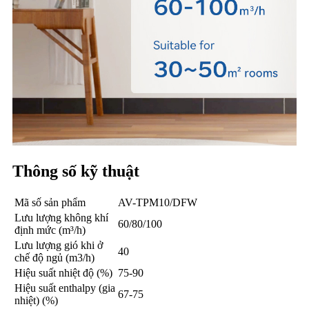
Thông số kỹ thuật
Mã số sản phẩm
AV-TPM10/DFW
Lưu lượng không khí
60/80/100
định mức (m³/h)
Lưu lượng gió khi ở
40
chế độ ngủ (m3/h)
Hiệu suất nhiệt độ (%)
75-90
Hiệu suất enthalpy (gia
67-75
nhiệt) (%)