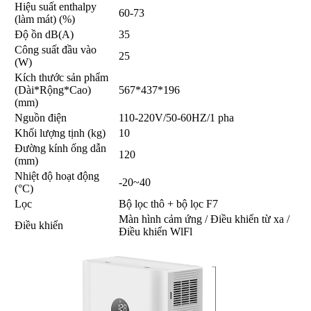
Hiệu suất enthalpy
60-73
(làm mát) (%)
Độ ồn dB(A)
35
Công suất đầu vào
25
(W)
Kích thước sản phẩm
(Dài*Rộng*Cao)
567*437*196
(mm)
Nguồn điện
110-220V/50-60HZ/1 pha
Khối lượng tịnh (kg)
10
Đường kính ống dẫn
120
(mm)
Nhiệt độ hoạt động
-20~40
(°C)
Lọc
Bộ lọc thô + bộ lọc F7
Màn hình cảm ứng / Điều khiển từ xa /
Điều khiển
Điều khiển WlFl