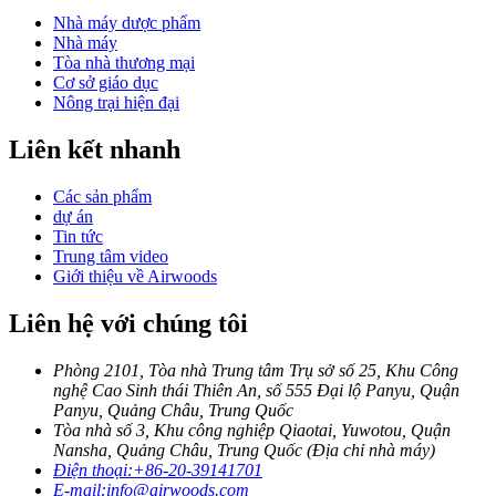
Nhà máy dược phẩm
Nhà máy
Tòa nhà thương mại
Cơ sở giáo dục
Nông trại hiện đại
Liên kết nhanh
Các sản phẩm
dự án
Tin tức
Trung tâm video
Giới thiệu về Airwoods
Liên hệ với chúng tôi
Phòng 2101, Tòa nhà Trung tâm Trụ sở số 25, Khu Công
nghệ Cao Sinh thái Thiên An, số 555 Đại lộ Panyu, Quận
Panyu, Quảng Châu, Trung Quốc
Tòa nhà số 3, Khu công nghiệp Qiaotai, Yuwotou, Quận
Nansha, Quảng Châu, Trung Quốc (Địa chỉ nhà máy)
Điện thoại:
+86-20-39141701
E-mail:
info@airwoods.com