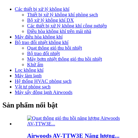
Các thiết bị xử lý không khí
Thiết bị xử lý không khí phòng sạch
Bộ xử lý không khí DX
Các thiết bị xử lý không khí công nghiệp
Điều hòa không khí trên mái nhà
Máy điều hòa không khí
Bộ trao đổi nhiệt không khí
Quạt thông gió thu hồi nhiệt
Bộ trao đổi nhiệt
Máy bơm nhiệt thông gió thu hồi nhiệt
Khử ẩm
Lọc không khí
Máy làm lạnh
Hệ thống HVAC phòng sạch
Vật tư phòng sạch
Máy sấy đông lạnh Airwoods
Sản phẩm nổi bật
Airwoods AV-TTW3E Năng lượng...