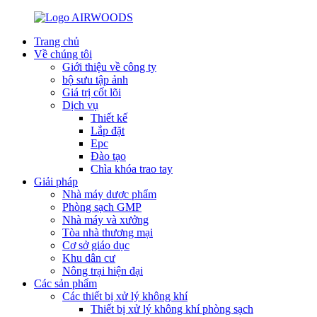
Trang chủ
Về chúng tôi
Giới thiệu về công ty
bộ sưu tập ảnh
Giá trị cốt lõi
Dịch vụ
Thiết kế
Lắp đặt
Epc
Đào tạo
Chìa khóa trao tay
Giải pháp
Nhà máy dược phẩm
Phòng sạch GMP
Nhà máy và xưởng
Tòa nhà thương mại
Cơ sở giáo dục
Khu dân cư
Nông trại hiện đại
Các sản phẩm
Các thiết bị xử lý không khí
Thiết bị xử lý không khí phòng sạch