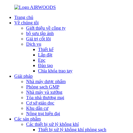
Trang chủ
Về chúng tôi
Giới thiệu về công ty
bộ sưu tập ảnh
Giá trị cốt lõi
Dịch vụ
Thiết kế
Lắp đặt
Epc
Đào tạo
Chìa khóa trao tay
Giải pháp
Nhà máy dược phẩm
Phòng sạch GMP
Nhà máy và xưởng
Tòa nhà thương mại
Cơ sở giáo dục
Khu dân cư
Nông trại hiện đại
Các sản phẩm
Các thiết bị xử lý không khí
Thiết bị xử lý không khí phòng sạch