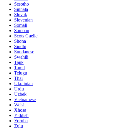
Sesotho
Sinhala
Slovak
Slovenian
Somali
Samoan
Scots Gaelic
Shona
Sindhi
Sundanese
Swahili
Tajik
Tamil
Telugu
Thai
Ukrainian
Urdu
Uzbek
Vietnamese
Welsh
Xhosa
Yiddish
Yoruba
Zulu