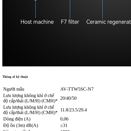
Thông số kỹ thuật
Người mẫu
AV-TTW5SC-N7
Lưu lượng không khí ở chế
20/40/50
độ cấp/thải (L/M/H) (CMH)*
Lưu lượng không khí ở chế
11.8/23.5/29.4
độ cấp/thải (L/M/H) (CMH)*
Dòng điện (A)
0,06
Độ ồn (3m) dB(A)
≤31