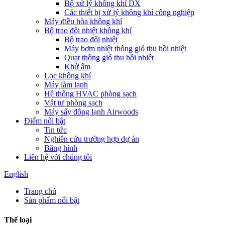
Bộ xử lý không khí DX
Các thiết bị xử lý không khí công nghiệp
Máy điều hòa không khí
Bộ trao đổi nhiệt không khí
Bộ trao đổi nhiệt
Máy bơm nhiệt thông gió thu hồi nhiệt
Quạt thông gió thu hồi nhiệt
Khử ẩm
Lọc không khí
Máy làm lạnh
Hệ thống HVAC phòng sạch
Vật tư phòng sạch
Máy sấy đông lạnh Airwoods
Điểm nổi bật
Tin tức
Nghiên cứu trường hợp dự án
Băng hình
Liên hệ với chúng tôi
English
Trang chủ
Sản phẩm nổi bật
Thể loại