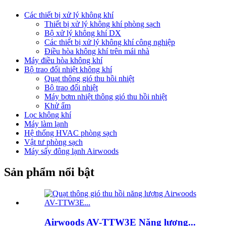
Các thiết bị xử lý không khí
Thiết bị xử lý không khí phòng sạch
Bộ xử lý không khí DX
Các thiết bị xử lý không khí công nghiệp
Điều hòa không khí trên mái nhà
Máy điều hòa không khí
Bộ trao đổi nhiệt không khí
Quạt thông gió thu hồi nhiệt
Bộ trao đổi nhiệt
Máy bơm nhiệt thông gió thu hồi nhiệt
Khử ẩm
Lọc không khí
Máy làm lạnh
Hệ thống HVAC phòng sạch
Vật tư phòng sạch
Máy sấy đông lạnh Airwoods
Sản phẩm nổi bật
Airwoods AV-TTW3E Năng lượng...