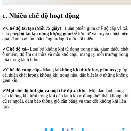
c. Nhiều chế độ hoạt động
✔
Chế độ tái tạo (Mỗi 75 giây)
– Luân phiên giữa chế độ cấp và xả,
cho phép
bộ tái tạo năng lượng gốm
Để lưu trữ và truyền nhiệt hiệu
quả, đảm bảo tổn thất năng lượng ở mức tối thiểu.
✔
Chế độ xả
– Loại bỏ không khí tù đọng trong nhà, giảm thiểu chất
ô nhiễm, độ ẩm dư thừa và mùi khó chịu, mang lại môi trường trong
nhà trong lành hơn.
✔
Chế độ cung cấp
– Mang lại
không khí được lọc, giàu oxy
, giúp
cải thiện chất lượng không khí trong nhà, đặc biệt là ở những không
gian kín.
✔
Một chế độ hút gió và một chế độ xả khí
– Một dàn lạnh cung
cấp không khí tươi trong khi dàn lạnh khác đồng thời thải không khí
cũ ra ngoài, đảm bảo thông gió cân bằng và trao đổi không khí liên
tục.