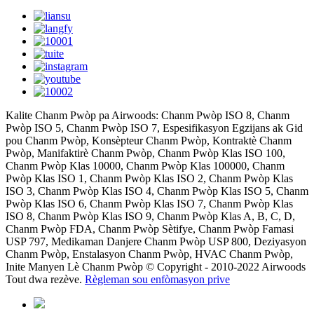
Kalite Chanm Pwòp pa Airwoods: Chanm Pwòp ISO 8, Chanm
Pwòp ISO 5, Chanm Pwòp ISO 7, Espesifikasyon Egzijans ak Gid
pou Chanm Pwòp, Konsèpteur Chanm Pwòp, Kontraktè Chanm
Pwòp, Manifaktirè Chanm Pwòp, Chanm Pwòp Klas ISO 100,
Chanm Pwòp Klas 10000, Chanm Pwòp Klas 100000, Chanm
Pwòp Klas ISO 1, Chanm Pwòp Klas ISO 2, Chanm Pwòp Klas
ISO 3, Chanm Pwòp Klas ISO 4, Chanm Pwòp Klas ISO 5, Chanm
Pwòp Klas ISO 6, Chanm Pwòp Klas ISO 7, Chanm Pwòp Klas
ISO 8, Chanm Pwòp Klas ISO 9, Chanm Pwòp Klas A, B, C, D,
Chanm Pwòp FDA, Chanm Pwòp Sètifye, Chanm Pwòp Famasi
USP 797, Medikaman Danjere Chanm Pwòp USP 800, Deziyasyon
Chanm Pwòp, Enstalasyon Chanm Pwòp, HVAC Chanm Pwòp,
Inite Manyen Lè Chanm Pwòp © Copyright - 2010-2022 Airwoods
Tout dwa rezève.
Règleman sou enfòmasyon prive