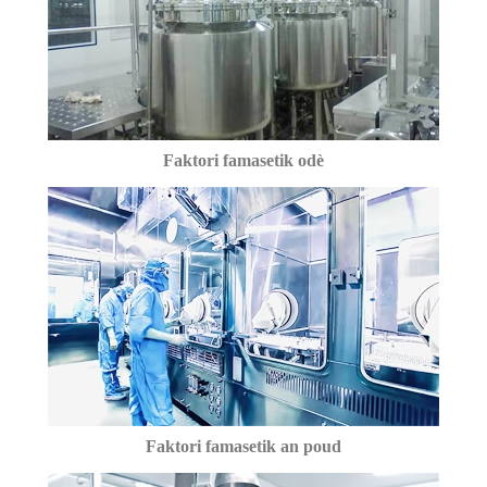
Faktori famasetik odè
Faktori famasetik an poud