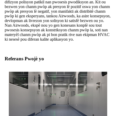
difizyon polisyon patikil nan pwosesis pwodiksyon an. Kit ou
bezwen yon chanm pwòp ak presyon lè pozitif oswa yon chanm
pwòp ak presyon lè negatif, yon manifakti ak distribitè chanm
pwòp ki gen eksperyans, tankou Airwoods, ka asire konsepsyon,
devlopman ak livrezon yon solisyon ki satisfè bezwen ou yo.
Nan Airwoods, ekspè nou yo gen konesans konplè sou tout
pwosesis konsepsyon ak konstriksyon chanm pwòp la, soti nan
materyèl chanm pwòp ak pi bon pratik rive nan ekipman HVAC
ki nesesè pou diferan kalite aplikasyon yo.
Referans Pwojè yo