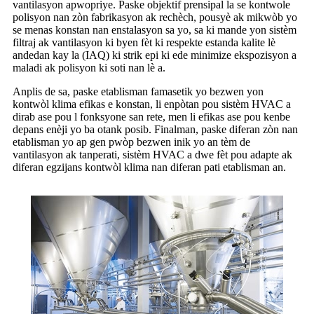
vantilasyon apwopriye. Paske objektif prensipal la se kontwole
polisyon nan zòn fabrikasyon ak rechèch, pousyè ak mikwòb yo
se menas konstan nan enstalasyon sa yo, sa ki mande yon sistèm
filtraj ak vantilasyon ki byen fèt ki respekte estanda kalite lè
andedan kay la (IAQ) ki strik epi ki ede minimize ekspozisyon a
maladi ak polisyon ki soti nan lè a.
Anplis de sa, paske etablisman famasetik yo bezwen yon
kontwòl klima efikas e konstan, li enpòtan pou sistèm HVAC a
dirab ase pou l fonksyone san rete, men li efikas ase pou kenbe
depans enèji yo ba otank posib. Finalman, paske diferan zòn nan
etablisman yo ap gen pwòp bezwen inik yo an tèm de
vantilasyon ak tanperati, sistèm HVAC a dwe fèt pou adapte ak
diferan egzijans kontwòl klima nan diferan pati etablisman an.