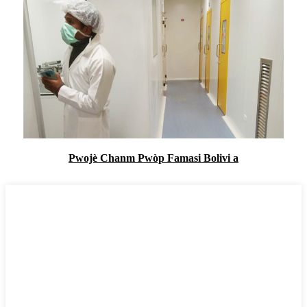
Pwojè Chanm Pwòp Famasi Bolivi a