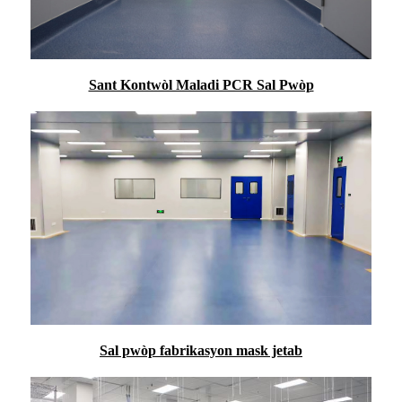
Sant Kontwòl Maladi PCR Sal Pwòp
Sal pwòp fabrikasyon mask jetab