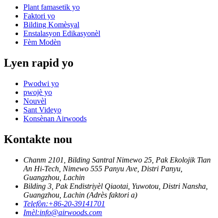
Plant famasetik yo
Faktori yo
Bilding Komèsyal
Enstalasyon Edikasyonèl
Fèm Modèn
Lyen rapid yo
Pwodwi yo
pwojè yo
Nouvèl
Sant Videyo
Konsènan Airwoods
Kontakte nou
Chanm 2101, Bilding Santral Nimewo 25, Pak Ekolojik Tian
An Hi-Tech, Nimewo 555 Panyu Ave, Distri Panyu,
Guangzhou, Lachin
Bilding 3, Pak Endistriyèl Qiaotai, Yuwotou, Distri Nansha,
Guangzhou, Lachin (Adrès faktori a)
Telefòn:
+86-20-39141701
Imèl:
info@airwoods.com