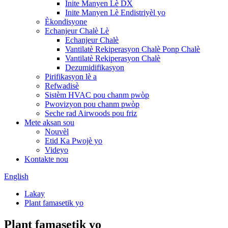
Inite Manyen Lè DX
Inite Manyen Lè Endistriyèl yo
Èkondisyone
Echanjeur Chalè Lè
Echanjeur Chalè
Vantilatè Rekiperasyon Chalè Ponp Chalè
Vantilatè Rekiperasyon Chalè
Dezumidifikasyon
Pirifikasyon lè a
Refwadisè
Sistèm HVAC pou chanm pwòp
Pwovizyon pou chanm pwòp
Seche rad Airwoods pou friz
Mete aksan sou
Nouvèl
Etid Ka Pwojè yo
Videyo
Kontakte nou
English
Lakay
Plant famasetik yo
Plant famasetik yo