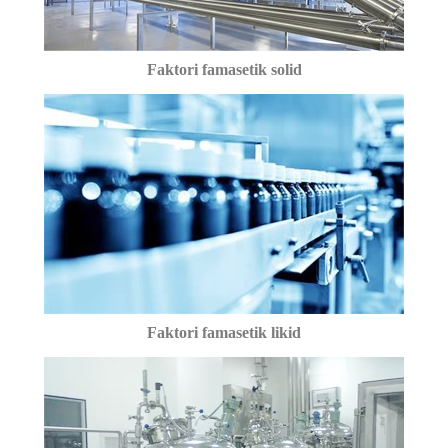
Faktori famasetik solid
Faktori famasetik likid