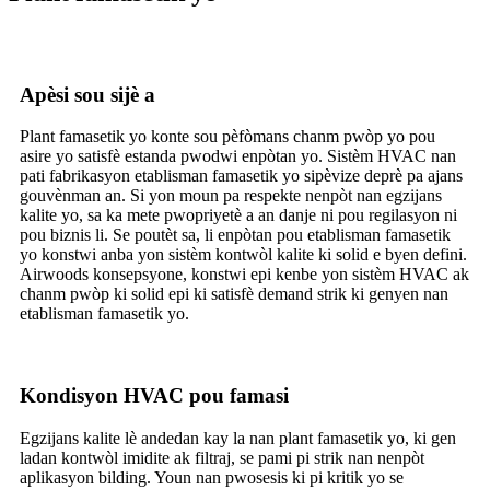
Apèsi sou sijè a
Plant famasetik yo konte sou pèfòmans chanm pwòp yo pou
asire yo satisfè estanda pwodwi enpòtan yo. Sistèm HVAC nan
pati fabrikasyon etablisman famasetik yo sipèvize deprè pa ajans
gouvènman an. Si yon moun pa respekte nenpòt nan egzijans
kalite yo, sa ka mete pwopriyetè a an danje ni pou regilasyon ni
pou biznis li. Se poutèt sa, li enpòtan pou etablisman famasetik
yo konstwi anba yon sistèm kontwòl kalite ki solid e byen defini.
Airwoods konsepsyone, konstwi epi kenbe yon sistèm HVAC ak
chanm pwòp ki solid epi ki satisfè demand strik ki genyen nan
etablisman famasetik yo.
Kondisyon HVAC pou famasi
Egzijans kalite lè andedan kay la nan plant famasetik yo, ki gen
ladan kontwòl imidite ak filtraj, se pami pi strik nan nenpòt
aplikasyon bilding. Youn nan pwosesis ki pi kritik yo se