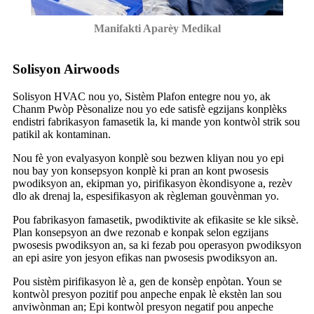
Manifakti Aparèy Medikal
Solisyon Airwoods
Solisyon HVAC nou yo, Sistèm Plafon entegre nou yo, ak
Chanm Pwòp Pèsonalize nou yo ede satisfè egzijans konplèks
endistri fabrikasyon famasetik la, ki mande yon kontwòl strik sou
patikil ak kontaminan.
Nou fè yon evalyasyon konplè sou bezwen kliyan nou yo epi
nou bay yon konsepsyon konplè ki pran an kont pwosesis
pwodiksyon an, ekipman yo, pirifikasyon èkondisyone a, rezèv
dlo ak drenaj la, espesifikasyon ak règleman gouvènman yo.
Pou fabrikasyon famasetik, pwodiktivite ak efikasite se kle siksè.
Plan konsepsyon an dwe rezonab e konpak selon egzijans
pwosesis pwodiksyon an, sa ki fezab pou operasyon pwodiksyon
an epi asire yon jesyon efikas nan pwosesis pwodiksyon an.
Pou sistèm pirifikasyon lè a, gen de konsèp enpòtan. Youn se
kontwòl presyon pozitif pou anpeche enpak lè ekstèn lan sou
anviwònman an; Epi kontwòl presyon negatif pou anpeche