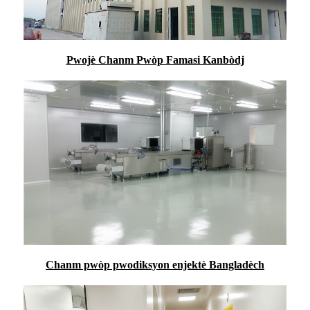
Pwojè Chanm Pwòp Famasi Kanbòdj
Chanm pwòp pwodiksyon enjektè Bangladèch