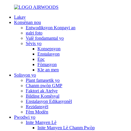
Lakay
Konsènan nou
Entwodiksyon Konpayi an
galri foto
Valè fondamantal yo
Sèvis yo
Konsepsyon
Enstalasyon
Epc
Fòmasyon
Kle an men
Solisyon yo
Plant famasetik yo
Chanm pwòp GMP
Faktori ak Atelye
Bilding Komèsyal
Enstalasyon Edikasyonèl
Rezidansyèl
Fèm Modèn
Pwodwi yo
Inite Manyen Lè
Inite Manyen Lè Chanm Pwòp