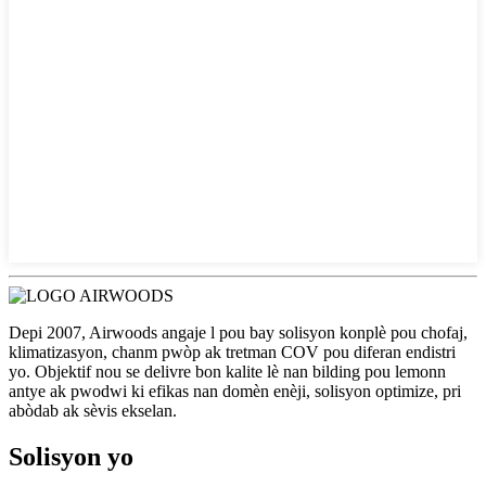
Depi 2007, Airwoods angaje l pou bay solisyon konplè pou chofaj,
klimatizasyon, chanm pwòp ak tretman COV pou diferan endistri
yo. Objektif nou se delivre bon kalite lè nan bilding pou lemonn
antye ak pwodwi ki efikas nan domèn enèji, solisyon optimize, pri
abòdab ak sèvis ekselan.
Solisyon yo