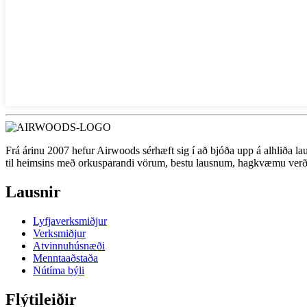
Frá árinu 2007 hefur Airwoods sérhæft sig í að bjóða upp á alhliða
til heimsins með orkusparandi vörum, bestu lausnum, hagkvæmu verði
Lausnir
Lyfjaverksmiðjur
Verksmiðjur
Atvinnuhúsnæði
Menntaaðstaða
Nútíma býli
Flýtileiðir