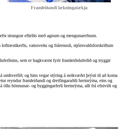
Framleiðandi lækningatækja
 krefst strangrar eftirlits með agnum og mengunarefnum.
ftræstikerfis, vatnsveitu og frárennsli, stjórnvaldsforskriftum
luferlisins, sem er hagkvæmt fyrir framleiðsluferlið og tryggir
s á umhverfið; og hins vegar stýring á neikvæðri þrýsti til að koma
ur reyndur framleiðandi og dreifingaraðili hreinrýma, eins og
öllu hönnunar- og byggingarferli hreinrýma, allt frá efniviði og