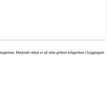
vinnugreinar. Markmið okkar er að skila góðum loftgæðum í byggingum