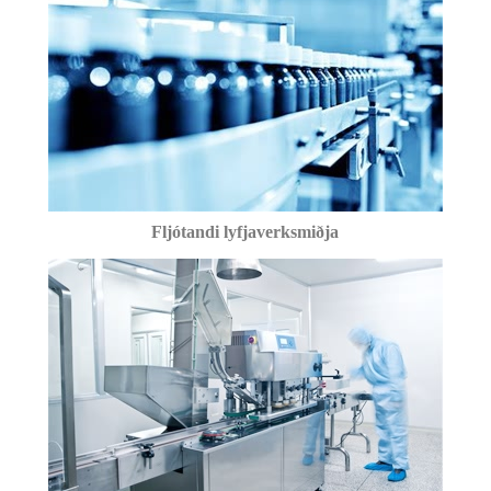
Fljótandi lyfjaverksmiðja