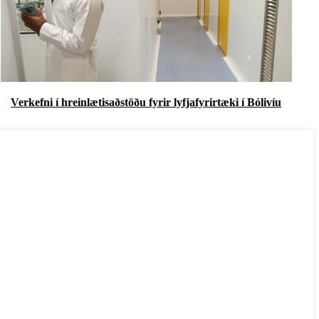
Verkefni í hreinlætisaðstöðu fyrir lyfjafyrirtæki í Bólivíu