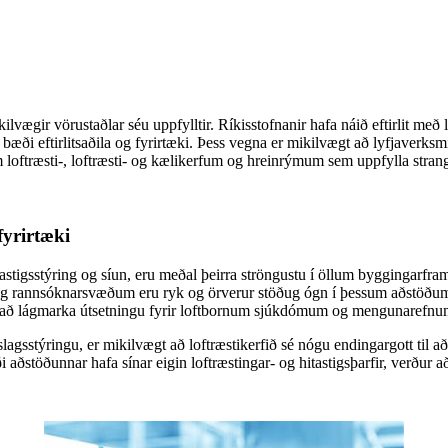
ilvægir vörustaðlar séu uppfylltir. Ríkisstofnanir hafa náið eftirlit með 
bæði eftirlitsaðila og fyrirtæki. Þess vegna er mikilvægt að lyfjaverks
 loftræsti-, loftræsti- og kælikerfum og hreinrýmum sem uppfylla stran
fyrirtæki
astigsstýring og síun, eru meðal þeirra ströngustu í öllum byggingarfra
g rannsóknarsvæðum eru ryk og örverur stöðug ógn í þessum aðstöðum, 
ið að lágmarka útsetningu fyrir loftbornum sjúkdómum og mengunarefnu
slagsstýringu, er mikilvægt að loftræstikerfið sé nógu endingargott til a
stöðunnar hafa sínar eigin loftræstingar- og hitastigsþarfir, verður að