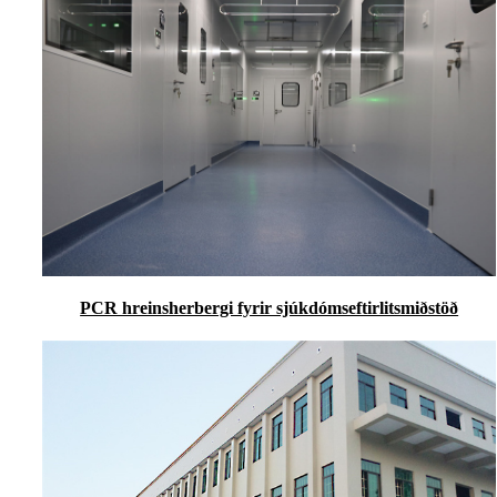
PCR hreinsherbergi fyrir sjúkdómseftirlitsmiðstöð