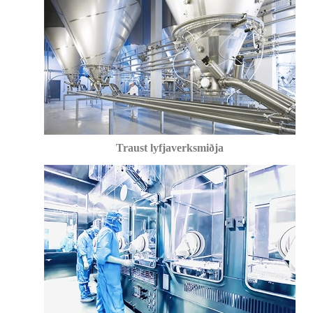
Traust lyfjaverksmiðja