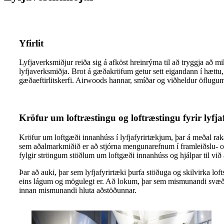
Yfirlit
Lyfjaverksmiðjur reiða sig á afköst hreinrýma til að tryggja að mik
lyfjaverksmiðja. Brot á gæðakröfum getur sett eigandann í hættu, 
gæðaeftirlitskerfi. Airwoods hannar, smíðar og viðheldur öflugum
Kröfur um loftræstingu og loftræstingu fyrir lyfja
Kröfur um loftgæði innanhúss í lyfjafyrirtækjum, þar á meðal rak
sem aðalmarkmiðið er að stjórna mengunarefnum í framleiðslu- o
fylgir ströngum stöðlum um loftgæði innanhúss og hjálpar til v
Þar að auki, þar sem lyfjafyrirtæki þurfa stöðuga og skilvirka loft
eins lágum og mögulegt er. Að lokum, þar sem mismunandi svæði að
innan mismunandi hluta aðstöðunnar.