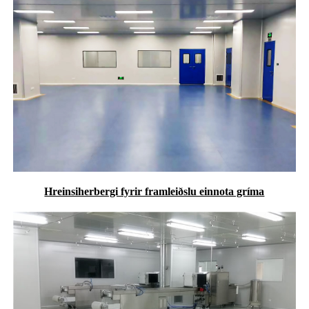
Hreinsiherbergi fyrir framleiðslu einnota gríma