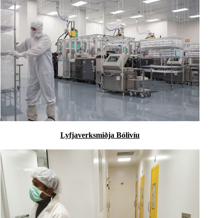
Lyfjaverksmiðja Bólivíu