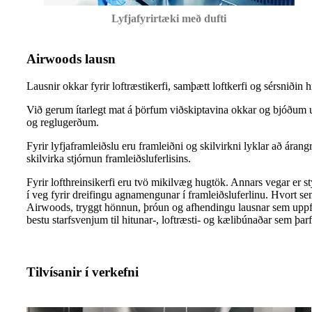
Lyfjafyrirtæki með dufti
Airwoods lausn
Lausnir okkar fyrir loftræstikerfi, samþætt loftkerfi og sérsniðin
Við gerum ítarlegt mat á þörfum viðskiptavina okkar og bjóðum upp
og reglugerðum.
Fyrir lyfjaframleiðslu eru framleiðni og skilvirkni lyklar að áran
skilvirka stjórnun framleiðsluferlisins.
Fyrir lofthreinsikerfi eru tvö mikilvæg hugtök. Annars vegar er st
í veg fyrir dreifingu agnamengunar í framleiðsluferlinu. Hvort s
Airwoods, tryggt hönnun, þróun og afhendingu lausnar sem uppfyll
bestu starfsvenjum til hitunar-, loftræsti- og kælibúnaðar sem þar
Tilvísanir í verkefni