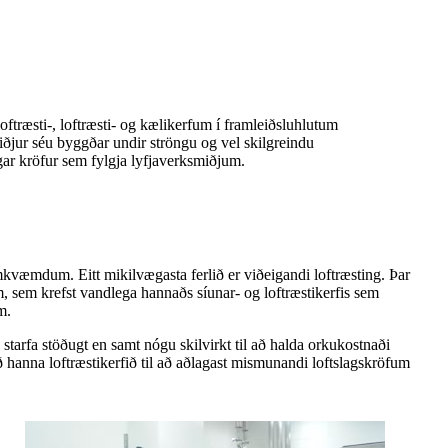
loftræsti-, loftræsti- og kælikerfum í framleiðsluhlutum
miðjur séu byggðar undir ströngu og vel skilgreindu
gar kröfur sem fylgja lyfjaverksmiðjum.
mkvæmdum. Eitt mikilvægasta ferlið er viðeigandi loftræsting. Þar
sem krefst vandlega hannaðs síunar- og loftræstikerfis sem
m.
ð starfa stöðugt en samt nógu skilvirkt til að halda orkukostnaði
 hanna loftræstikerfið til að aðlagast mismunandi loftslagskröfum