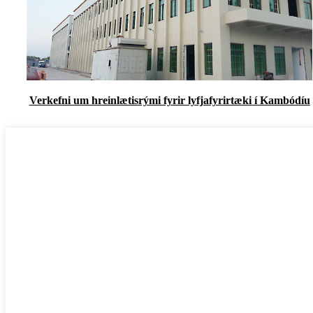
Verkefni um hreinlætisrými fyrir lyfjafyrirtæki í Kambódíu