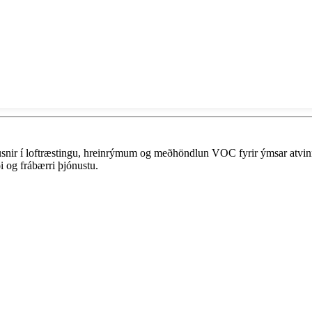
 lausnir í loftræstingu, hreinrýmum og meðhöndlun VOC fyrir ýmsar at
 og frábærri þjónustu.