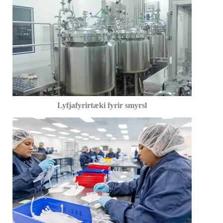
Lyfjafyrirtæki fyrir smyrsl