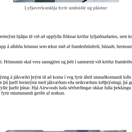
Lyfjaverksmiðja fyrir umbúðir og plástur
 hreinrými hjálpa til við að uppfylla flóknar kröfur lyfjaiðnaðarins, sem
 á alhliða hönnun sem tekur mið af framleiðsluferli, búnaði, hreinsun lo
gri. Hönnunin skal vera sanngjörn og þétt í samræmi við kröfur framleiðs
ýring á jákvæðri þrýsti til að koma í veg fyrir áhrif utanaðkomandi loft
em þú þarft hreinrými með jákvæðum eða neikvæðum loftþrýstingi, þá get
ir þarfir þínar. Hjá Airwoods hafa sérfræðingar okkar fulla þekkingu á 
f fyrir mismunandi gerðir af notkun.