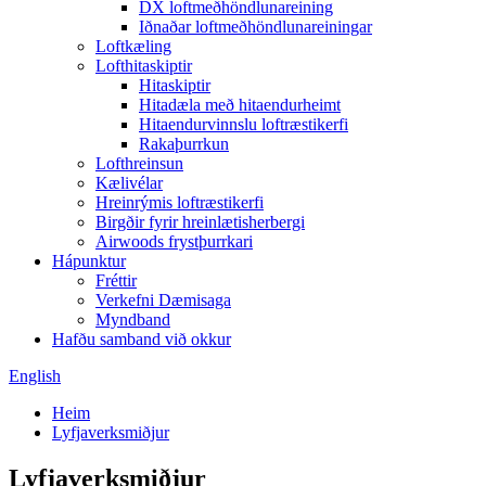
DX loftmeðhöndlunareining
Iðnaðar loftmeðhöndlunareiningar
Loftkæling
Lofthitaskiptir
Hitaskiptir
Hitadæla með hitaendurheimt
Hitaendurvinnslu loftræstikerfi
Rakaþurrkun
Lofthreinsun
Kælivélar
Hreinrýmis loftræstikerfi
Birgðir fyrir hreinlætisherbergi
Airwoods frystþurrkari
Hápunktur
Fréttir
Verkefni Dæmisaga
Myndband
Hafðu samband við okkur
English
Heim
Lyfjaverksmiðjur
Lyfjaverksmiðjur