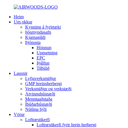
Heim
Um okkur
Kynning á fyrirtæki
ljósmyndasafn
Kjarnagildi
Þjónusta
Hönnun
Uppsetning
EPC
Þjálfun
Tilbúið
Lausnir
Lyfjaverksmiðjur
GMP hreinsherbergi
Verksmiðjur og verkstæði
Atvinnuhúsnæði
Menntaaðstaða
Íbúðarhúsnæði
Nútíma býli
Vörur
Loftræstikerfi
Loftræstikerfi fyrir hrein herbergi