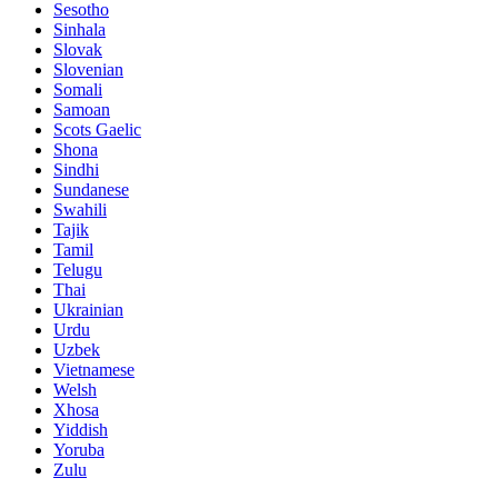
Sesotho
Sinhala
Slovak
Slovenian
Somali
Samoan
Scots Gaelic
Shona
Sindhi
Sundanese
Swahili
Tajik
Tamil
Telugu
Thai
Ukrainian
Urdu
Uzbek
Vietnamese
Welsh
Xhosa
Yiddish
Yoruba
Zulu