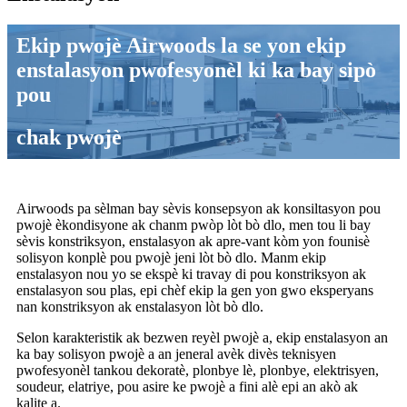
Ekip pwojè Airwoods la se yon ekip
enstalasyon pwofesyonèl ki ka bay sipò
pou
chak pwojè
Airwoods pa sèlman bay sèvis konsepsyon ak konsiltasyon pou
pwojè èkondisyone ak chanm pwòp lòt bò dlo, men tou li bay
sèvis konstriksyon, enstalasyon ak apre-vant kòm yon founisè
solisyon konplè pou pwojè jeni lòt bò dlo. Manm ekip
enstalasyon nou yo se ekspè ki travay di pou konstriksyon ak
enstalasyon sou plas, epi chèf ekip la gen yon gwo eksperyans
nan konstriksyon ak enstalasyon lòt bò dlo.
Selon karakteristik ak bezwen reyèl pwojè a, ekip enstalasyon an
ka bay solisyon pwojè a an jeneral avèk divès teknisyen
pwofesyonèl tankou dekoratè, plonbye lè, plonbye, elektrisyen,
soudeur, elatriye, pou asire ke pwojè a fini alè epi an akò ak
kalite a.