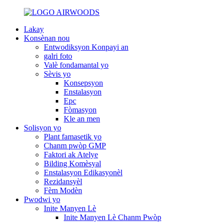
Lakay
Konsènan nou
Entwodiksyon Konpayi an
galri foto
Valè fondamantal yo
Sèvis yo
Konsepsyon
Enstalasyon
Epc
Fòmasyon
Kle an men
Solisyon yo
Plant famasetik yo
Chanm pwòp GMP
Faktori ak Atelye
Bilding Komèsyal
Enstalasyon Edikasyonèl
Rezidansyèl
Fèm Modèn
Pwodwi yo
Inite Manyen Lè
Inite Manyen Lè Chanm Pwòp