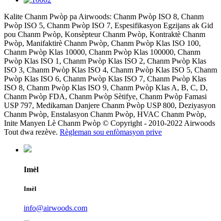
Kalite Chanm Pwòp pa Airwoods: Chanm Pwòp ISO 8, Chanm
Pwòp ISO 5, Chanm Pwòp ISO 7, Espesifikasyon Egzijans ak Gid
pou Chanm Pwòp, Konsèpteur Chanm Pwòp, Kontraktè Chanm
Pwòp, Manifaktirè Chanm Pwòp, Chanm Pwòp Klas ISO 100,
Chanm Pwòp Klas 10000, Chanm Pwòp Klas 100000, Chanm
Pwòp Klas ISO 1, Chanm Pwòp Klas ISO 2, Chanm Pwòp Klas
ISO 3, Chanm Pwòp Klas ISO 4, Chanm Pwòp Klas ISO 5, Chanm
Pwòp Klas ISO 6, Chanm Pwòp Klas ISO 7, Chanm Pwòp Klas
ISO 8, Chanm Pwòp Klas ISO 9, Chanm Pwòp Klas A, B, C, D,
Chanm Pwòp FDA, Chanm Pwòp Sètifye, Chanm Pwòp Famasi
USP 797, Medikaman Danjere Chanm Pwòp USP 800, Deziyasyon
Chanm Pwòp, Enstalasyon Chanm Pwòp, HVAC Chanm Pwòp,
Inite Manyen Lè Chanm Pwòp © Copyright - 2010-2022 Airwoods
Tout dwa rezève.
Règleman sou enfòmasyon prive
Imèl
Imèl
info@airwoods.com