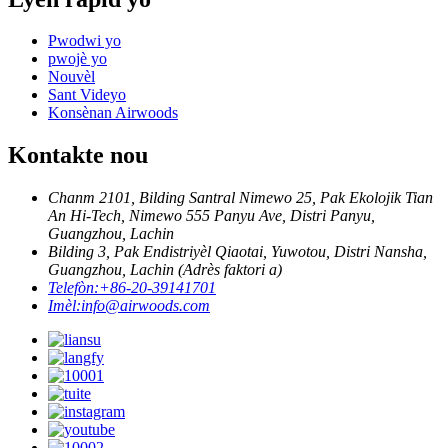
Pwodwi yo
pwojè yo
Nouvèl
Sant Videyo
Konsènan Airwoods
Kontakte nou
Chanm 2101, Bilding Santral Nimewo 25, Pak Ekolojik Tian
An Hi-Tech, Nimewo 555 Panyu Ave, Distri Panyu,
Guangzhou, Lachin
Bilding 3, Pak Endistriyèl Qiaotai, Yuwotou, Distri Nansha,
Guangzhou, Lachin (Adrès faktori a)
Telefòn:
+86-20-39141701
Imèl:
info@airwoods.com