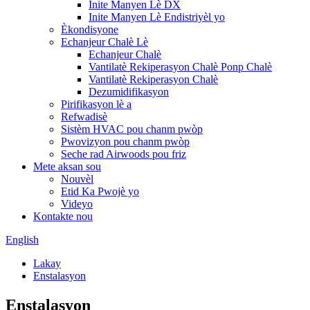
Inite Manyen Lè DX
Inite Manyen Lè Endistriyèl yo
Èkondisyone
Echanjeur Chalè Lè
Echanjeur Chalè
Vantilatè Rekiperasyon Chalè Ponp Chalè
Vantilatè Rekiperasyon Chalè
Dezumidifikasyon
Pirifikasyon lè a
Refwadisè
Sistèm HVAC pou chanm pwòp
Pwovizyon pou chanm pwòp
Seche rad Airwoods pou friz
Mete aksan sou
Nouvèl
Etid Ka Pwojè yo
Videyo
Kontakte nou
English
Lakay
Enstalasyon
Enstalasyon