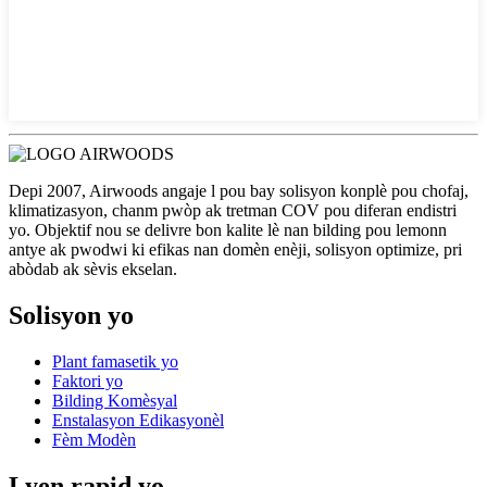
Depi 2007, Airwoods angaje l pou bay solisyon konplè pou chofaj,
klimatizasyon, chanm pwòp ak tretman COV pou diferan endistri
yo. Objektif nou se delivre bon kalite lè nan bilding pou lemonn
antye ak pwodwi ki efikas nan domèn enèji, solisyon optimize, pri
abòdab ak sèvis ekselan.
Solisyon yo
Plant famasetik yo
Faktori yo
Bilding Komèsyal
Enstalasyon Edikasyonèl
Fèm Modèn
Lyen rapid yo