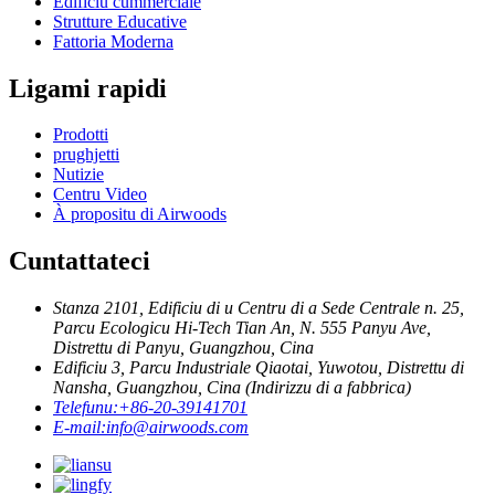
Edificiu cummerciale
Strutture Educative
Fattoria Moderna
Ligami rapidi
Prodotti
prughjetti
Nutizie
Centru Video
À propositu di Airwoods
Cuntattateci
Stanza 2101, Edificiu di u Centru di a Sede Centrale n. 25,
Parcu Ecologicu Hi-Tech Tian An, N. 555 Panyu Ave,
Distrettu di Panyu, Guangzhou, Cina
Edificiu 3, Parcu Industriale Qiaotai, Yuwotou, Distrettu di
Nansha, Guangzhou, Cina (Indirizzu di a fabbrica)
Telefunu:
+86-20-39141701
E-mail:
info@airwoods.com