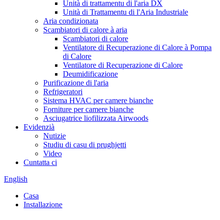
Unità di trattamentu di l'aria DX
Unità di Trattamentu di l'Aria Industriale
Aria condizionata
Scambiatori di calore à aria
Scambiatori di calore
Ventilatore di Recuperazione di Calore à Pompa
di Calore
Ventilatore di Recuperazione di Calore
Deumidificazione
Purificazione di l'aria
Refrigeratori
Sistema HVAC per camere bianche
Forniture per camere bianche
Asciugatrice liofilizzata Airwoods
Evidenzià
Nutizie
Studiu di casu di prughjetti
Video
Cuntatta ci
English
Casa
Installazione