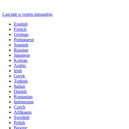
Lasciate u vostru missaghju
English
French
German
Portuguese
Spanish
Russian
Japanese
Korean
Arabic
Irish
Greek
Turkish
Italian
Danish
Romanian
Indonesian
Czech
Afrikaans
Swedish
Polish
Basque