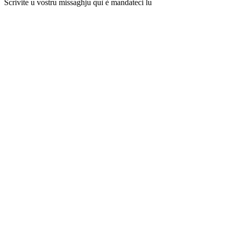
Scrivite u vostru missaghju quì è mandateci lu