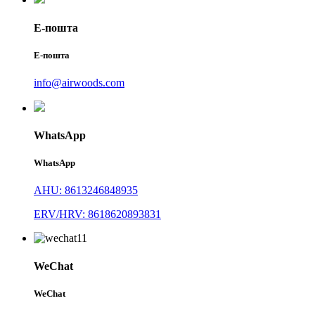
Е-пошта
Е-пошта
info@airwoods.com
WhatsApp
WhatsApp
AHU: 8613246848935
ERV/HRV: 8618620893831
WeChat
WeChat