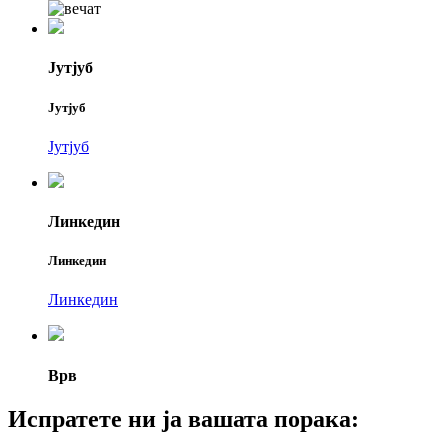
Јутјуб
Јутјуб
Јутјуб
Линкедин
Линкедин
Линкедин
Врв
Испратете ни ја вашата порака: