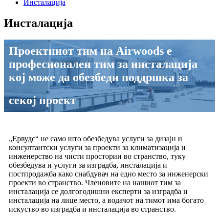
Инсталација
Инсталација
Проектниот тим на Airwoods е
професионален тим за инсталација
кој може да обезбеди поддршка за
секој проект
„Ервудс“ не само што обезбедува услуги за дизајн и
консултантски услуги за проекти за климатизација и
инженерство на чисти простории во странство, туку
обезбедува и услуги за изградба, инсталација и
постпродажба како снабдувач на едно место за инженерски
проекти во странство. Членовите на нашиот тим за
инсталација се долгогодишни експерти за изградба и
инсталација на лице место, а водачот на тимот има богато
искуство во изградба и инсталација во странство.