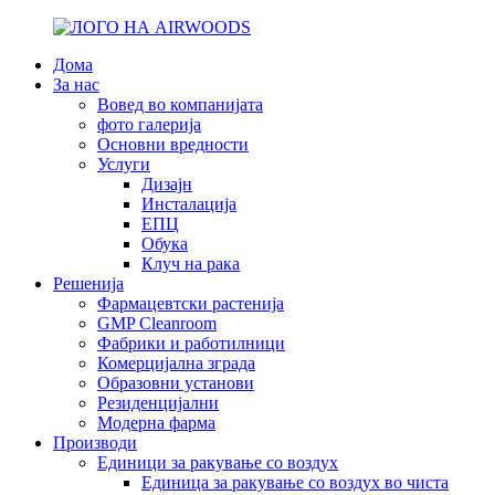
Дома
За нас
Вовед во компанијата
фото галерија
Основни вредности
Услуги
Дизајн
Инсталација
ЕПЦ
Обука
Клуч на рака
Решенија
Фармацевтски растенија
GMP Cleanroom
Фабрики и работилници
Комерцијална зграда
Образовни установи
Резиденцијални
Модерна фарма
Производи
Единици за ракување со воздух
Единица за ракување со воздух во чиста