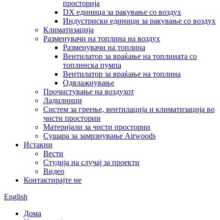
просторија
DX единица за ракување со воздух
Индустриски единици за ракување со воздух
Климатизација
Разменувачи на топлина на воздух
Разменувачи на топлина
Вентилатор за враќање на топлината со
топлинска пумпа
Вентилатор за враќање на топлина
Одвлажнување
Прочистување на воздухот
Ладилници
Систем за греење, вентилација и климатизација во
чисти простории
Материјали за чисти простории
Сушара за замрзнување Airwoods
Истакни
Вести
Студија на случај за проекти
Видео
Контактирајте не
English
Дома