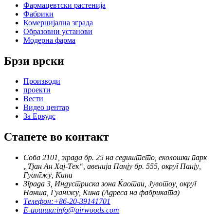
Фармацевтски растенија
Фабрики
Комерцијална зграда
Образовни установи
Модерна фарма
Брзи врски
Производи
проекти
Вести
Видео центар
За Ервудс
Стапете во контакт
Соба 2101, зграда бр. 25 на седиштето, еколошки парк
„Тјан Ан Хај-Тек“, авенија Панју бр. 555, округ Панју,
Гуангжу, Кина
Зграда 3, Индустриска зона Ќаотаи, Јувотоу, округ
Нанша, Гуангжу, Кина (Адреса на фабриката)
Телефон:
+86-20-39141701
Е-пошта:
info@airwoods.com