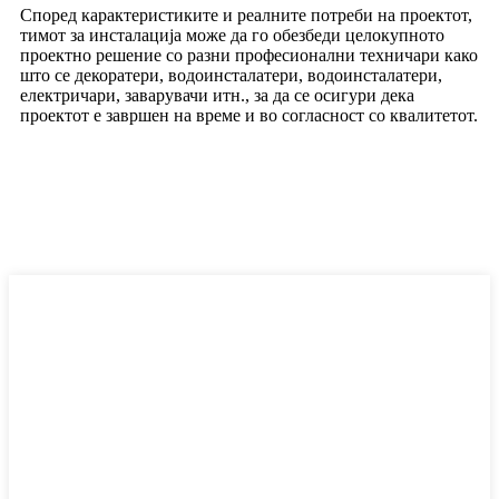
Според карактеристиките и реалните потреби на проектот,
тимот за инсталација може да го обезбеди целокупното
проектно решение со разни професионални техничари како
што се декоратери, водоинсталатери, водоинсталатери,
електричари, заварувачи итн., за да се осигури дека
проектот е завршен на време и во согласност со квалитетот.