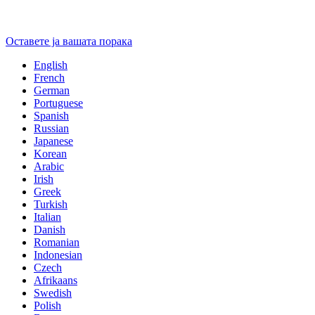
Оставете ја вашата порака
English
French
German
Portuguese
Spanish
Russian
Japanese
Korean
Arabic
Irish
Greek
Turkish
Italian
Danish
Romanian
Indonesian
Czech
Afrikaans
Swedish
Polish