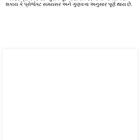
શકાય કે પ્રોજેક્ટ સમયસર અને ગુણવત્તા અનુસાર પૂર્ણ થાય છે.