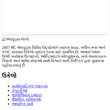
2007 થી, એરવુડ્સ વિવિધ ઉદ્યોગોને વ્યાપક hvac, ક્લીન રૂમ અને
VOC સારવાર ઉકેલો પ્રદાન કરવા માટે સમર્પિત છે. અમારું લક્ષ્ય
ઉર્જા કાર્યક્ષમ ઉત્પાદનો, ઑપ્ટિમાઇઝ સોલ્યુશન્સ, ખર્ચ-અસરકારક
કિંમતો અને શ્રેષ્ઠ સેવાઓ સાથે વિશ્વને સારી બિલ્ડિંગ હવા ગુણવત્તા
પહોંચાડવાનું છે.
ઉકેલો
ફાર્માસ્યુટિકલ પ્લાન્ટ્સ
ફેક્ટરીઓ
વાણિજ્યિક ઇમારત
શૈક્ષણિક સુવિધાઓ
આધુનિક ફાર્મ