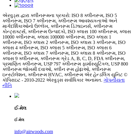
એરવુડ્સ દ્વારા ક્લીનરૂમના પ્રકારો: ISO 8 ક્લીનરૂમ, ISO 5
ક્લીનરૂમ, ISO 7 ક્લીનરૂમ, ક્લીનરૂમ આવશ્યકતાઓ અને
માર્ગદર્શિકાઓનો ઉલ્લેખ, ક્લીનરૂમ ડિઝાઇનર્સ, ક્લીનરૂમ
કોન્ટ્રાક્ટર્સ, ક્લીનરૂમ ઉત્પાદકો, ISO ક્લાસ 100 ક્લીનરૂમ, ક્લાસ
10000 ક્લીનરૂમ, ક્લાસ 100000 ક્લીનરૂમ, ISO ક્લાસ 1
ક્લીનરૂમ, ISO ક્લાસ 2 ક્લીનરૂમ, ISO ક્લાસ 3 ક્લીનરૂમ, ISO
ક્લાસ 4 ક્લીનરૂમ, ISO ક્લાસ 5 ક્લીનરૂમ, ISO ક્લાસ 6
ક્લીનરૂમ, ISO ક્લાસ 7 ક્લીનરૂમ, ISO ક્લાસ 8 ક્લીનરૂમ, ISO
ક્લાસ 9 ક્લીનરૂમ, ક્લીનરૂમ ગ્રેડ A, B, C, D, FDA ક્લીનરૂમ,
પ્રમાણિત ક્લીનરૂમ, USP 797 ક્લીનરૂમ ફાર્માસ્યુટિકલ, USP 800
ક્લીનરૂમ જોખમી દવાઓ, ક્લીન રૂમ હોદ્દાઓ, ક્લીનરૂમ
ઇન્સ્ટોલેશન, ક્લીનરૂમ HVAC, ક્લીનરૂમ એર હેન્ડલિંગ યુનિટ ©
કૉપિરાઇટ - 2010-2022 એરવુડ્સ સર્વાધિકાર અનામત.
ગોપનીયતા
નીતિ
ઈ-મેલ
ઈ-મેલ
info@airwoods.com