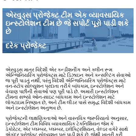
એરવુડ્સ પ્રોજેક્ટ ટીમ એક વ્યાવસાયિક
ઇન્સ્ટોલેશન ટીમ છે જે સપોર્ટ પૂરો પાડી શકે
છે
દરેક પ્રોજેક્ટ
એરવુડ્સ માત્ર વિદેશી એર કન્ડીશનીંગ અને ક્લીન રૂમ
એન્જિનિયરિંગ પ્રોજેક્ટ્સ માટે ડિઝાઇન અને કન્સલ્ટિંગ સેવાઓ
જ પૂરી પાડતું નથી, પરંતુ વિદેશી એન્જિનિયરિંગ પ્રોજેક્ટ્સ માટે
વન-સ્ટોપ સોલ્યુશન પ્રદાતા તરીકે બાંધકામ, ઇન્સ્ટોલેશન અને
વેચાણ પછીની સેવાઓ પણ પૂરી પાડે છે. અમારી ઇન્સ્ટોલેશન
ટીમના સભ્યો ઓન-સાઇટ બાંધકામ અને ઇન્સ્ટોલેશન માટે
લોગટાઇમ નિષ્ણાત છે, અને ટીમ લીડર પાસે સમૃદ્ધ વિદેશી બાંધકામ
અને ઇન્સ્ટોલેશન અનુભવ છે.
પ્રોજેક્ટની લાક્ષણિકતાઓ અને વાસ્તવિક જરૂરિયાતો અનુસાર,
ઇન્સ્ટોલેશન ટીમ વિવિધ વ્યાવસાયિક ટેકનિશિયન જેમ કે
ડેકોરેટર, એર પ્લમ્બર, પ્લમ્બર, ઇલેક્ટ્રિશિયન, વેલ્ડર વગેરે સાથે
એકંદર પ્રોજેક્ટ સોલ્યુશન પૂરું પાડી શકે છે, જેથી ખાતરી કરી