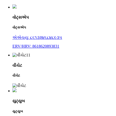
વોટ્સએપ
વોટ્સએપ
એએચયુ: ૮૬૧૩૨૪૬૮૪૮૯૩૫
ERV/HRV: 8618620893831
વીચેટ
વીચેટ
યુટ્યુબ
યુટ્યુબ