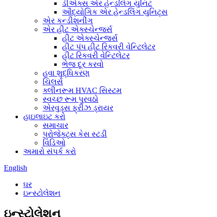
ડીએક્સ એર હેન્ડલિંગ યુનિટ
ઔદ્યોગિક એર હેન્ડલિંગ યુનિટ્સ
એર કન્ડીશનીંગ
એર હીટ એક્સ્ચેન્જર્સ
હીટ એક્સ્ચેન્જર્સ
હીટ પંપ હીટ રિકવરી વેન્ટિલેટર
હીટ રિકવરી વેન્ટિલેટર
ભેજ દૂર કરવો
હવા શુદ્ધિકરણ
ચિલર્સ
ક્લીનરૂમ HVAC સિસ્ટમ
સ્વચ્છ રૂમ પુરવઠો
એરવુડ્સ ફ્રીઝ ડ્રાયર
હાઇલાઇટ કરો
સમાચાર
પ્રોજેક્ટ્સ કેસ સ્ટડી
વિડિઓ
અમારો સંપર્ક કરો
English
ઘર
ઇન્સ્ટોલેશન
ઇન્સ્ટોલેશન