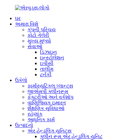
ઘર
અમારા વિશે
કંપની પરિચય
ફોટો ગેલેરી
મુખ્ય મૂલ્યો
સેવાઓ
ડિઝાઇન
ઇન્સ્ટોલેશન
ઇપીસી
તાલીમ
ટર્નકી
ઉકેલો
ફાર્માસ્યુટિકલ પ્લાન્ટ્સ
જીએમપી ક્લીનરૂમ
ફેક્ટરીઓ અને વર્કશોપ
વાણિજ્યિક ઇમારત
શૈક્ષણિક સુવિધાઓ
રહેણાંક
આધુનિક ફાર્મ
ઉત્પાદનો
એર હેન્ડલિંગ યુનિટ્સ
ક્લીન રૂમ એર હેન્ડલિંગ યુનિટ