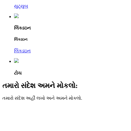
યુટ્યુબ
લિંક્ડઇન
લિંક્ડઇન
લિંક્ડઇન
ટોચ
તમારો સંદેશ અમને મોકલો:
તમારો સંદેશ અહીં લખો અને અમને મોકલો.