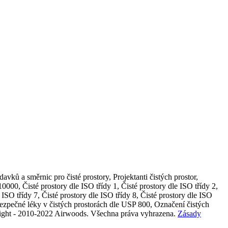
avků a směrnic pro čisté prostory, Projektanti čistých prostor,
10000, Čisté prostory dle ISO třídy 1, Čisté prostory dle ISO třídy 2,
e ISO třídy 7, Čisté prostory dle ISO třídy 8, Čisté prostory dle ISO
ebezpečné léky v čistých prostorách dle USP 800, Označení čistých
opyright - 2010-2022 Airwoods. Všechna práva vyhrazena.
Zásady