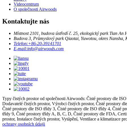
Videocentrum
O společnosti Airwoods
Kontaktujte nás
Místnost 2101, budova ústředí č. 25, ekologický park Tian An
Budova 3, Průmyslový park Qiaotai, Yuwotou, okres Nansha, K
Telefon:
+86-20-39141701
E-mail:
info@airwoods.com
Typy čistých prostor od společnosti Airwoods: Čisté prostory dle ISO 8
Dodavatelé čistých prostor, Výrobci čistých prostor, Čisté prostory dle
Čisté prostory dle ISO třídy 3, Čisté prostory dle ISO třídy 4, Čisté pr
třídy 9, Čisté prostory třídy A, B, C, D, Čisté prostory dle FDA, Cer
prostor, Instalace čistých prostor, Vytápění, Ventilace a klimatizac
ochrany osobních údajů