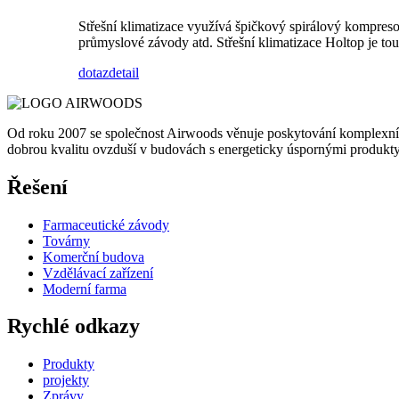
Střešní klimatizace využívá špičkový spirálový kompreso
průmyslové závody atd. Střešní klimatizace Holtop je tou
dotaz
detail
Od roku 2007 se společnost Airwoods věnuje poskytování komplexních 
dobrou kvalitu ovzduší v budovách s energeticky úspornými produkt
Řešení
Farmaceutické závody
Továrny
Komerční budova
Vzdělávací zařízení
Moderní farma
Rychlé odkazy
Produkty
projekty
Zprávy