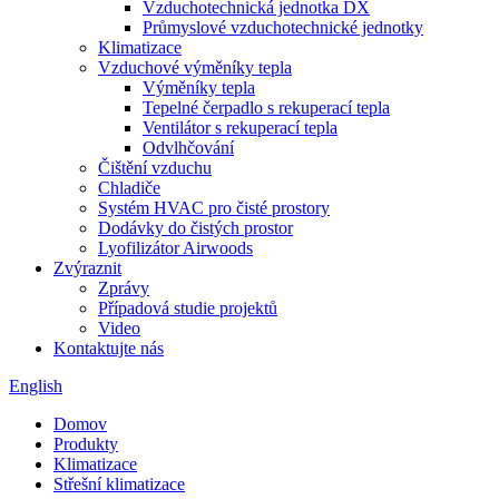
Vzduchotechnická jednotka DX
Průmyslové vzduchotechnické jednotky
Klimatizace
Vzduchové výměníky tepla
Výměníky tepla
Tepelné čerpadlo s rekuperací tepla
Ventilátor s rekuperací tepla
Odvlhčování
Čištění vzduchu
Chladiče
Systém HVAC pro čisté prostory
Dodávky do čistých prostor
Lyofilizátor Airwoods
Zvýraznit
Zprávy
Případová studie projektů
Video
Kontaktujte nás
English
Domov
Produkty
Klimatizace
Střešní klimatizace