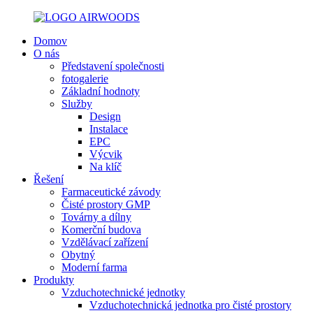
Domov
O nás
Představení společnosti
fotogalerie
Základní hodnoty
Služby
Design
Instalace
EPC
Výcvik
Na klíč
Řešení
Farmaceutické závody
Čisté prostory GMP
Továrny a dílny
Komerční budova
Vzdělávací zařízení
Obytný
Moderní farma
Produkty
Vzduchotechnické jednotky
Vzduchotechnická jednotka pro čisté prostory