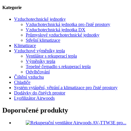
Kategorie
Vzduchotechnické jednotky
Vzduchotechnická jednotka pro čisté prostory
Vzduchotechnická jednotka DX
Průmyslové vzduchotechnické jednotky
Střešní klimatizace
Klimatizace
Vzduchové výměníky tepla
Ventilátor s rekuperací tepla
Výměníky tepla
Tepelné čerpadlo s rekuperací tepla
Odvlhčování
Čištění vzduchu
Chladiče
Systém vytápění, větrání a klimatizace pro čisté prostory
Dodávky do čistých prostor
Lyofilizátor Airwoods
Doporučené produkty