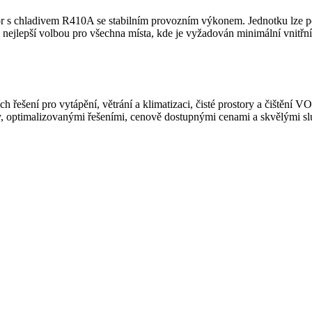
r s chladivem R410A se stabilním provozním výkonem. Jednotku lze pou
 nejlepší volbou pro všechna místa, kde je vyžadován minimální vnitřní 
řešení pro vytápění, větrání a klimatizaci, čisté prostory a čištění 
y, optimalizovanými řešeními, cenově dostupnými cenami a skvělými s