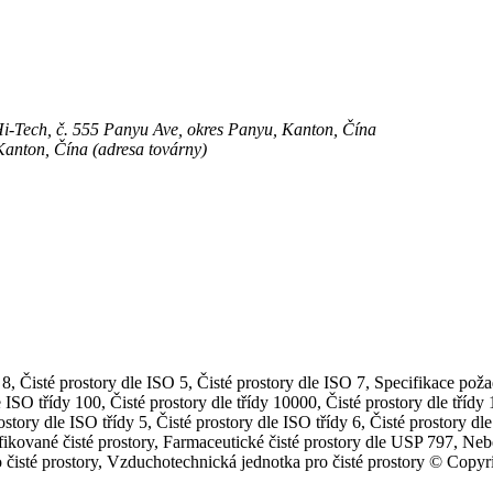
 Hi-Tech, č. 555 Panyu Ave, okres Panyu, Kanton, Čína
anton, Čína (adresa továrny)
, Čisté prostory dle ISO 5, Čisté prostory dle ISO 7, Specifikace požad
 ISO třídy 100, Čisté prostory dle třídy 10000, Čisté prostory dle třídy 
ostory dle ISO třídy 5, Čisté prostory dle ISO třídy 6, Čisté prostory dl
tifikované čisté prostory, Farmaceutické čisté prostory dle USP 797, N
e pro čisté prostory, Vzduchotechnická jednotka pro čisté prostory © C