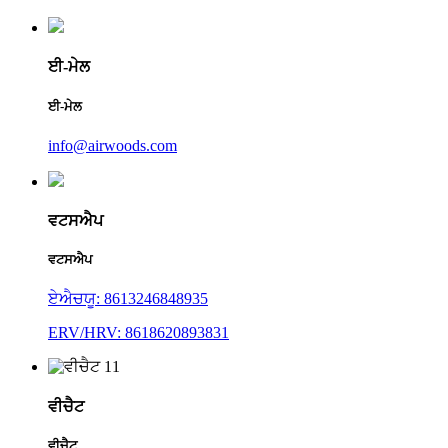
ਈ-ਮੇਲ
ਈ-ਮੇਲ
info@airwoods.com
ਵਟਸਐਪ
ਵਟਸਐਪ
ਏਐਚਯੂ: 8613246848935
ERV/HRV: 8618620893831
ਵੀਚੈਟ
ਵੀਚੈਟ