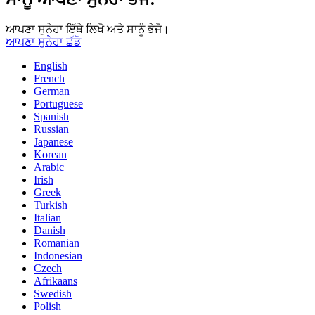
ਆਪਣਾ ਸੁਨੇਹਾ ਇੱਥੇ ਲਿਖੋ ਅਤੇ ਸਾਨੂੰ ਭੇਜੋ।
ਆਪਣਾ ਸੁਨੇਹਾ ਛੱਡੋ
English
French
German
Portuguese
Spanish
Russian
Japanese
Korean
Arabic
Irish
Greek
Turkish
Italian
Danish
Romanian
Indonesian
Czech
Afrikaans
Swedish
Polish