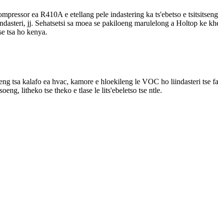
mpressor ea R410A e etellang pele indastering ka ts'ebetso e tsitsitsen
 indasteri, jj. Sehatsetsi sa moea se pakiloeng marulelong a Holtop ke kh
ase tsa ho kenya.
tseng tsa kalafo ea hvac, kamore e hloekileng le VOC ho liindasteri tse
oeng, litheko tse theko e tlase le lits'ebeletso tse ntle.