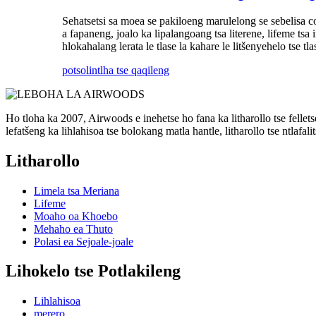
Sehatsetsi sa moea se pakiloeng marulelong se sebelisa co
a fapaneng, joalo ka lipalangoang tsa literene, lifeme tsa
hlokahalang lerata le tlase la kahare le litšenyehelo tse tl
potso
lintlha tse qaqileng
Ho tloha ka 2007, Airwoods e inehetse ho fana ka litharollo tse felle
lefatšeng ka lihlahisoa tse bolokang matla hantle, litharollo tse ntlafalits
Litharollo
Limela tsa Meriana
Lifeme
Moaho oa Khoebo
Mehaho ea Thuto
Polasi ea Sejoale-joale
Lihokelo tse Potlakileng
Lihlahisoa
merero