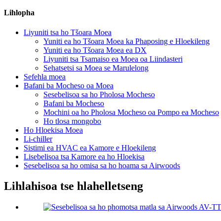
Lihlopha
Liyuniti tsa ho Tšoara Moea
Yuniti ea ho Tšoara Moea ka Phaposing e Hloekileng
Yuniti ea ho Tšoara Moea ea DX
Liyuniti tsa Tsamaiso ea Moea oa Liindasteri
Sehatsetsi sa Moea se Marulelong
Sefehla moea
Bafani ba Mocheso oa Moea
Sesebelisoa sa ho Pholosa Mocheso
Bafani ba Mocheso
Mochini oa ho Pholosa Mocheso oa Pompo ea Mocheso
Ho tlosa mongobo
Ho Hloekisa Moea
Li-chiller
Sistimi ea HVAC ea Kamore e Hloekileng
Lisebelisoa tsa Kamore ea ho Hloekisa
Sesebelisoa sa ho omisa sa ho hoama sa Airwoods
Lihlahisoa tse hlahelletseng