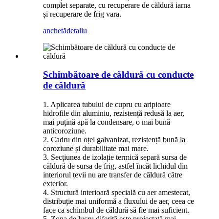
complet separate, cu recuperare de căldură iarna
și recuperare de frig vara.
anchetă
detaliu
Schimbătoare de căldură cu conducte
de căldură
1. Aplicarea tubului de cupru cu aripioare
hidrofile din aluminiu, rezistență redusă la aer,
mai puțină apă la condensare, o mai bună
anticoroziune.
2. Cadru din oțel galvanizat, rezistență bună la
coroziune și durabilitate mai mare.
3. Secțiunea de izolație termică separă sursa de
căldură de sursa de frig, astfel încât lichidul din
interiorul țevii nu are transfer de căldură către
exterior.
4. Structură interioară specială cu aer amestecat,
distribuție mai uniformă a fluxului de aer, ceea ce
face ca schimbul de căldură să fie mai suficient.
5. Zona de lucru diferită este proiectată mai