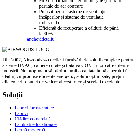
Fluxuri parțiale de aer încrucișate și fluxuri
parțiale de aer contrare
Potrivit pentru sisteme de ventilație a
încăperilor și sisteme de ventilație
industrială.
Eficiență de recuperare a căldurii de până
la 90%
anchetă
detaliu
Din 2007, Airwoods s-a dedicat furnizării de soluții complete pentru
sisteme HVAC, camere curate și tratarea COV-urilor către diferite
industrii. Ne propunem să oferim lumii o calitate bună a aerului în
clădiri, cu produse eficiente energetic, soluții optimizate, prețuri
eficiente din punct de vedere al costurilor și servicii excelente.
Soluții
Fabrici farmaceutice
Fabrici
Clădire comercială
Facilități educaționale
Fermă modernă