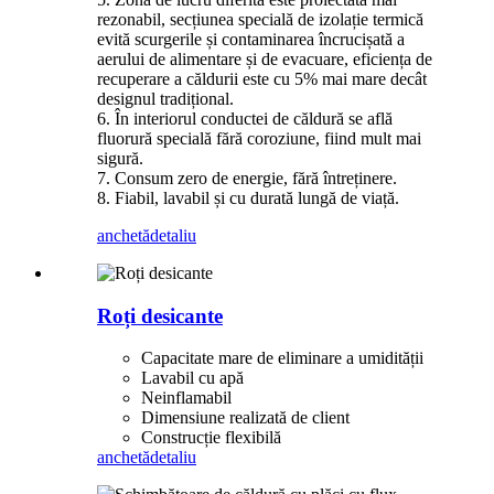
rezonabil, secțiunea specială de izolație termică
evită scurgerile și contaminarea încrucișată a
aerului de alimentare și de evacuare, eficiența de
recuperare a căldurii este cu 5% mai mare decât
designul tradițional.
6. În interiorul conductei de căldură se află
fluorură specială fără coroziune, fiind mult mai
sigură.
7. Consum zero de energie, fără întreținere.
8. Fiabil, lavabil și cu durată lungă de viață.
anchetă
detaliu
Roți desicante
Capacitate mare de eliminare a umidității
Lavabil cu apă
Neinflamabil
Dimensiune realizată de client
Construcție flexibilă
anchetă
detaliu