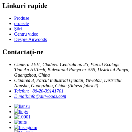
Linkuri rapide
Produse
proiecte
Ştiri
Centru video
Despre Airwoods
Contactați-ne
Camera 2101, Clădirea Centrală nr. 25, Parcul Ecologic
Tian An Hi-Tech, Bulevardul Panyu nr. 555, Districtul Panyu,
Guangzhou, China
Clădirea 3, Parcul Industrial Qiaotai, Yuwotou, Districtul
Nansha, Guangzhou, China (Adresa fabricii)
Telefon:
+86-20-39141701
E-mail:
info@airwoods.com