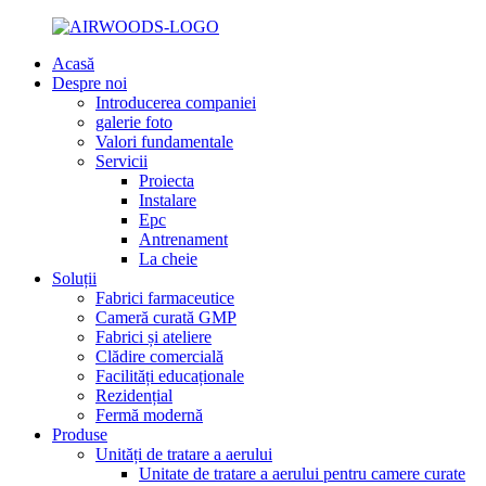
Acasă
Despre noi
Introducerea companiei
galerie foto
Valori fundamentale
Servicii
Proiecta
Instalare
Epc
Antrenament
La cheie
Soluții
Fabrici farmaceutice
Cameră curată GMP
Fabrici și ateliere
Clădire comercială
Facilități educaționale
Rezidențial
Fermă modernă
Produse
Unități de tratare a aerului
Unitate de tratare a aerului pentru camere curate