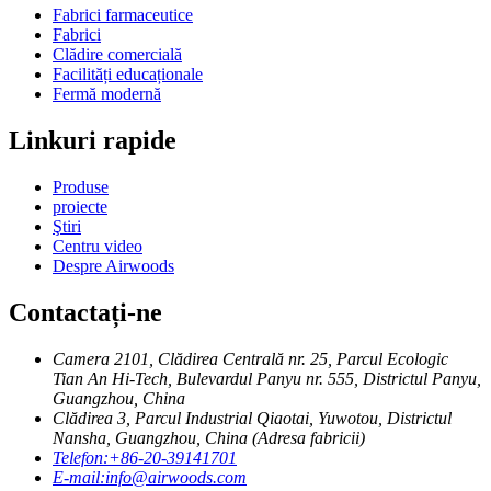
Fabrici farmaceutice
Fabrici
Clădire comercială
Facilități educaționale
Fermă modernă
Linkuri rapide
Produse
proiecte
Ştiri
Centru video
Despre Airwoods
Contactați-ne
Camera 2101, Clădirea Centrală nr. 25, Parcul Ecologic
Tian An Hi-Tech, Bulevardul Panyu nr. 555, Districtul Panyu,
Guangzhou, China
Clădirea 3, Parcul Industrial Qiaotai, Yuwotou, Districtul
Nansha, Guangzhou, China (Adresa fabricii)
Telefon:
+86-20-39141701
E-mail:
info@airwoods.com