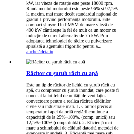
kW, iar viteza de rotație este peste 18000 rpm.
Randamentul motorului este peste 96% și 97,5%
la maxim, mai mare decât standardul național de
gradul 1 privind performanța motorului. Este
compact și ușor. Un PMSM de mare viteză de
400 kW cântărește la fel de mult ca un motor cu
inducție de curent alternativ de 75 kW. Prin
adoptarea tehnologiei de răcire cu pulverizare
spiralată a agentului frigorific pentru a...
anchetă
detaliu
Răcitor cu șurub răcit cu apă
Este un tip de răcitor de lichid cu șurub răcit cu
apă, cu compresor cu șurub inundat, care poate fi
conectat la tot felul de unități de ventilație-
convectoare pentru a realiza răcirea clădirilor
civile sau industriale mari. 1. Control precis al
temperaturii apei datorită reglării continue a
capacității de la 25%~100%. (comp. unică) sau
12,5%~100% (comp. dublă). 2. Eficiență mai
mare a schimbului de căldură datorită metodei de
evaporare inundată. 3. Eficiență mai mare sub