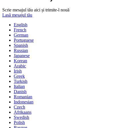
Scrie mesajul tău aici și trimite-l nouă
Lasă mesajul tău
English
French
German
Portuguese
Spanish
Russian
Japanese
Korean
Arabic
Irish
Greek
Turkish
Italian
Danish
Romanian
Indonesian
Czech
Afrikaans
Swedish
Polish
Basque