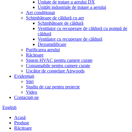
Unitate de tratare a aerului DX
Unități industriale de tratare a aerului
Aer condiționat
Schimbătoare de căldură cu aer
Schimbătoare de căldură
Ventilator cu recuperare de căldură cu pompă de
căldură
Ventilator cu recuperare de căldură
Dezumidificare
Purificarea aerului
Răcitoare
Sistem HVAC pentru camere curate
Consumabile pentru camere curate
Uscător de congelare Airwoods
Evidențiați
Ştiri
Studiu de caz pentru proiecte
Video
Contactaţi-ne
English
Acasă
Produse
Răcitoare