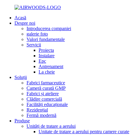
Acasă
Despre noi
Introducerea companiei
galerie foto
Valori fundamentale
Servicii
Proiecta
Instalare
Epc
Antrenament
La cheie
Soluții
Fabrici farmaceutice
Cameră curată GMP
Fabrici și ateliere
Clădire comercială
Facilități educaționale
Rezidențial
Fermă modernă
Produse
Unități de tratare a aerului
Unitate de tratare a aerului pentru camere curate