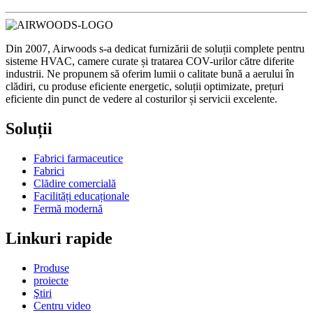
Din 2007, Airwoods s-a dedicat furnizării de soluții complete pentru
sisteme HVAC, camere curate și tratarea COV-urilor către diferite
industrii. Ne propunem să oferim lumii o calitate bună a aerului în
clădiri, cu produse eficiente energetic, soluții optimizate, prețuri
eficiente din punct de vedere al costurilor și servicii excelente.
Soluții
Fabrici farmaceutice
Fabrici
Clădire comercială
Facilități educaționale
Fermă modernă
Linkuri rapide
Produse
proiecte
Ştiri
Centru video