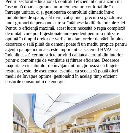
Pentru sectorul educațional, controlul eficient al climatizării nu
înseamnă doar asigurarea unor temperaturi confortabile în
întreaga unitate, ci și gestionarea controlului climatic într-o
multitudine de spații, atât mari, cât și mici, precum și găzduirea
unor grupuri de persoane care se întâlnesc la diferite ore ale zilei.
Pentru o eficiență maximă, acest lucru necesită o rețea complexă
de unități care pot fi gestionate independent pentru o utilizare
optimă în timpul orelor de vârf și în afara orelor de vârf. În plus,
deoarece o sală plină de oameni poate fi un mediu propice pentru
agenții patogeni din aer, este important ca sistemul HVAC să
îndeplinească cerințe stricte privind calitatea aerului din interior
printr-o combinație de ventilație și filtrare eficiente. Deoarece
majoritatea instituțiilor de învățământ funcționează cu bugete
restrânse, este, de asemenea, esențial ca școala să poată oferi
medii de învățare optime, gestionând în același timp eficient
costurile consumului de energie.