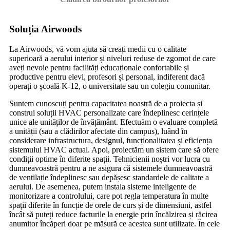
Soluția Airwoods
La Airwoods, vă vom ajuta să creați medii cu o calitate
superioară a aerului interior și niveluri reduse de zgomot de care
aveți nevoie pentru facilități educaționale confortabile și
productive pentru elevi, profesori și personal, indiferent dacă
operați o școală K-12, o universitate sau un colegiu comunitar.
Suntem cunoscuți pentru capacitatea noastră de a proiecta și
construi soluții HVAC personalizate care îndeplinesc cerințele
unice ale unităților de învățământ. Efectuăm o evaluare completă
a unității (sau a clădirilor afectate din campus), luând în
considerare infrastructura, designul, funcționalitatea și eficiența
sistemului HVAC actual. Apoi, proiectăm un sistem care să ofere
condiții optime în diferite spații. Tehnicienii noștri vor lucra cu
dumneavoastră pentru a ne asigura că sistemele dumneavoastră
de ventilație îndeplinesc sau depășesc standardele de calitate a
aerului. De asemenea, putem instala sisteme inteligente de
monitorizare a controlului, care pot regla temperatura în multe
spații diferite în funcție de orele de curs și de dimensiuni, astfel
încât să puteți reduce facturile la energie prin încălzirea și răcirea
anumitor încăperi doar pe măsură ce acestea sunt utilizate. În cele