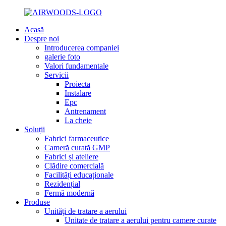
Acasă
Despre noi
Introducerea companiei
galerie foto
Valori fundamentale
Servicii
Proiecta
Instalare
Epc
Antrenament
La cheie
Soluții
Fabrici farmaceutice
Cameră curată GMP
Fabrici și ateliere
Clădire comercială
Facilități educaționale
Rezidențial
Fermă modernă
Produse
Unități de tratare a aerului
Unitate de tratare a aerului pentru camere curate