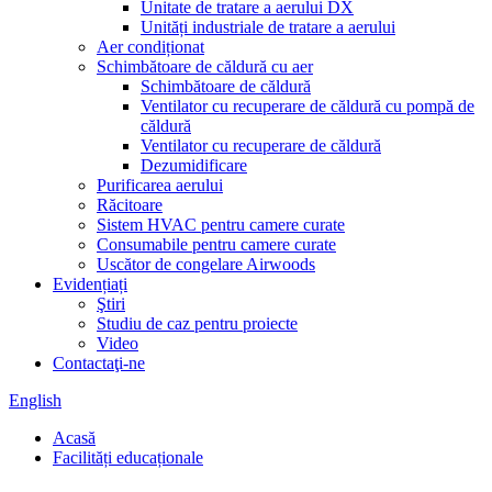
Unitate de tratare a aerului DX
Unități industriale de tratare a aerului
Aer condiționat
Schimbătoare de căldură cu aer
Schimbătoare de căldură
Ventilator cu recuperare de căldură cu pompă de
căldură
Ventilator cu recuperare de căldură
Dezumidificare
Purificarea aerului
Răcitoare
Sistem HVAC pentru camere curate
Consumabile pentru camere curate
Uscător de congelare Airwoods
Evidențiați
Ştiri
Studiu de caz pentru proiecte
Video
Contactaţi-ne
English
Acasă
Facilități educaționale