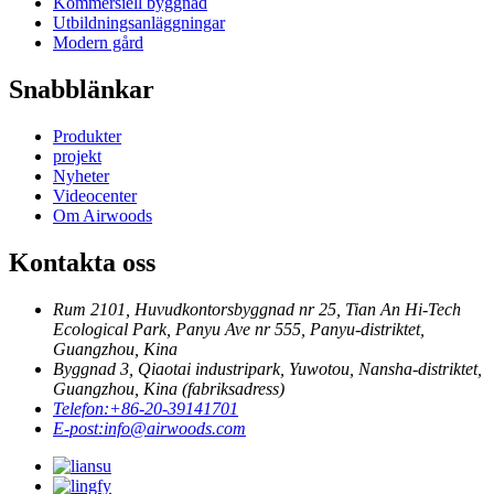
Kommersiell byggnad
Utbildningsanläggningar
Modern gård
Snabblänkar
Produkter
projekt
Nyheter
Videocenter
Om Airwoods
Kontakta oss
Rum 2101, Huvudkontorsbyggnad nr 25, Tian An Hi-Tech
Ecological Park, Panyu Ave nr 555, Panyu-distriktet,
Guangzhou, Kina
Byggnad 3, Qiaotai industripark, Yuwotou, Nansha-distriktet,
Guangzhou, Kina (fabriksadress)
Telefon:
+86-20-39141701
E-post:
info@airwoods.com