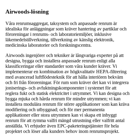
Airwoods-lösning
Våra renrumsaggregat, taksystem och anpassade renrum är
idealiska för anläggningar som kräver hantering av partiklar och
föroreningar i renrums- och laboratoriemiljöer, inklusive
läkemedelstillverkning, tillverkning av känslig elektronik,
medicinska laboratorier och forskningscentra.
Airwoods ingenjörer och tekniker är långvariga experter på att
designa, bygga och installera anpassade renrum enligt alla
klassificeringar eller standarder som våra kunder kräver. Vi
implementerar en kombination av högkvalitativ HEPA-filtrering
med avancerad luftflödesteknik för att hålla interiören bekväm
och fri från föroreningar. För rum som kräver det kan vi integrera
joniserings- och avfuktningskomponenter i systemet för att
reglera fukt och statisk elektricitet i utrymmet. Vi kan designa och
bygga mjuka och hårda renrum för mindre utrymmen; vi kan
installera modulära renrum för större applikationer som kan kräva
modifiering och utbyggnad; och för mer permanenta
applikationer eller stora utrymmen kan vi skapa ett inbyggt
renrum för att rymma valfri mängd utrustning eller valfritt antal
anställda. Vi erbjuder även EPC-paketeringstjänster för hela
projektet och löser alla kunders behov inom renrumsprojekt.