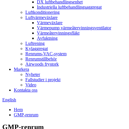
DX luftbehandlingsenhet
Industriella luftbehandlingsaggregat
Luftkonditionering
Luftvärmeväxlare
Värmeväxlare
Värmepump värmeåtervinningsventilator
Värmeåtervinningsfläkt
Avfuktning
Luftrening
Kylaggregat
Renrums-VAC-system
Renrumstillbehör
Airwoods frystork
Markera
Nyheter
Fallstudier i projekt
Video
Kontakta oss
English
Hem
GMP-renrum
GMP-renrum