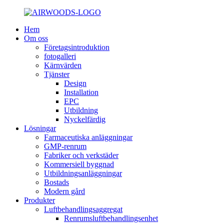
Hem
Om oss
Företagsintroduktion
fotogalleri
Kärnvärden
Tjänster
Design
Installation
EPC
Utbildning
Nyckelfärdig
Lösningar
Farmaceutiska anläggningar
GMP-renrum
Fabriker och verkstäder
Kommersiell byggnad
Utbildningsanläggningar
Bostads
Modern gård
Produkter
Luftbehandlingsaggregat
Renrumsluftbehandlingsenhet