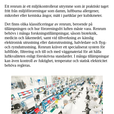
Ett renrum är ett miljökontrollerat utrymme som är praktiskt taget
fritt från miljöföroreningar som damm, luftburna allergener,
mikrober eller kemiska ångor, mätt i partiklar per kubikmeter.
Det finns olika klassificeringar av renrum, beroende på
tillämpningen och hur föroreningsfri luften måste vara. Renrum
behövs i många forskningstillämpningar, såsom bioteknik,
medicin och läkemedel, samt vid tillverkning av känslig
elektronisk utrustning eller datorutrustning, halvledare och flyg-
och rymdutrustning. Renrum kräver ett specialiserat system för
luftflöde, filtrering och till och med väggmaterial för att hålla
luftkvaliteten enligt föreskrivna standarder. I många tillämpningar
kan även kontroll av fuktighet, temperatur och statisk elektricitet
behöva regleras.