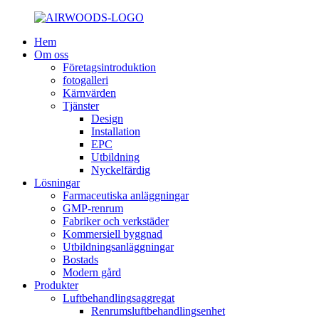
Hem
Om oss
Företagsintroduktion
fotogalleri
Kärnvärden
Tjänster
Design
Installation
EPC
Utbildning
Nyckelfärdig
Lösningar
Farmaceutiska anläggningar
GMP-renrum
Fabriker och verkstäder
Kommersiell byggnad
Utbildningsanläggningar
Bostads
Modern gård
Produkter
Luftbehandlingsaggregat
Renrumsluftbehandlingsenhet