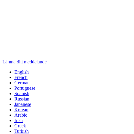
Lämna ditt meddelande
English
French
German
Portuguese
Spanish
Russian
Japanese
Korean
Arabic
Irish
Greek
Turkish