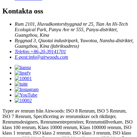
Kontakta oss
Rum 2101, Huvudkontorsbyggnad nr 25, Tian An Hi-Tech
Ecological Park, Panyu Ave nr 555, Panyu-distriktet,
Guangzhou, Kina
Byggnad 3, Qiaotai industripark, Yuwotou, Nansha-distriktet,
Guangzhou, Kina (fabriksadress)
Telefon:
+86-20-39141701
E-post:
info@airwoods.com
Typer av renrum från Airwoods: ISO 8 Renrum, ISO 5 Renrum,
ISO 7 Renrum, Specificering av renrumskrav och riktlinjer,
Renrumsdesigners, Renrumsentreprenörer, Renrumstillverkare, ISO
klass 100 renrum, Klass 10000 renrum, Klass 100000 renrum, ISO
klass 1 renrum, ISO klass 2 renrum, ISO klass 3 renrum, ISO klass