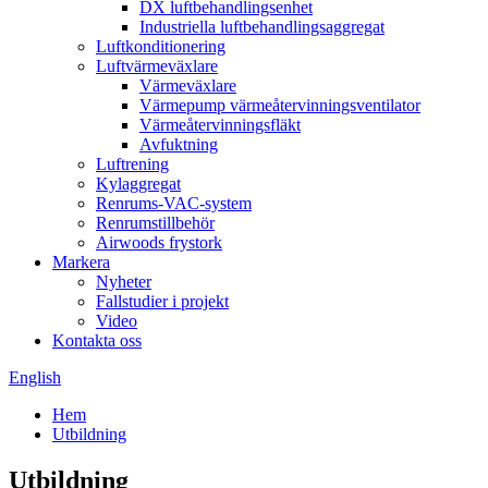
DX luftbehandlingsenhet
Industriella luftbehandlingsaggregat
Luftkonditionering
Luftvärmeväxlare
Värmeväxlare
Värmepump värmeåtervinningsventilator
Värmeåtervinningsfläkt
Avfuktning
Luftrening
Kylaggregat
Renrums-VAC-system
Renrumstillbehör
Airwoods frystork
Markera
Nyheter
Fallstudier i projekt
Video
Kontakta oss
English
Hem
Utbildning
Utbildning