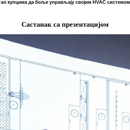
ао купцима да боље управљају својим HVAC системом
Састанак са презентацијом