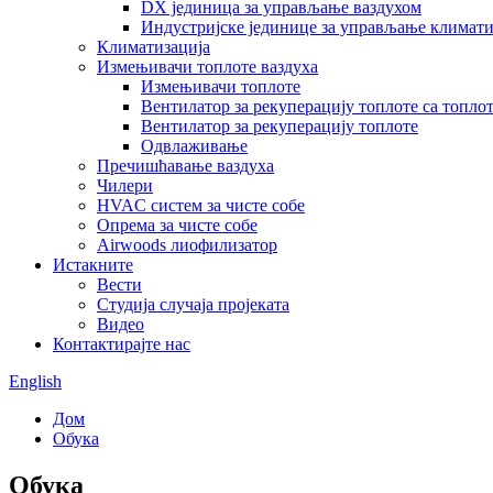
DX јединица за управљање ваздухом
Индустријске јединице за управљање климат
Климатизација
Измењивачи топлоте ваздуха
Измењивачи топлоте
Вентилатор за рекуперацију топлоте са топл
Вентилатор за рекуперацију топлоте
Одвлаживање
Пречишћавање ваздуха
Чилери
HVAC систем за чисте собе
Опрема за чисте собе
Airwoods лиофилизатор
Истакните
Вести
Студија случаја пројеката
Видео
Контактирајте нас
English
Дом
Обука
Обука