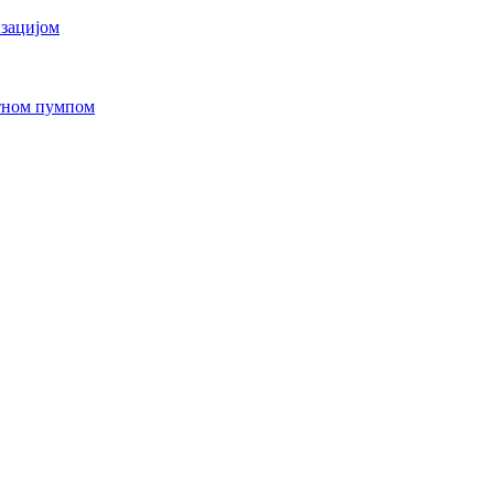
изацијом
отном пумпом