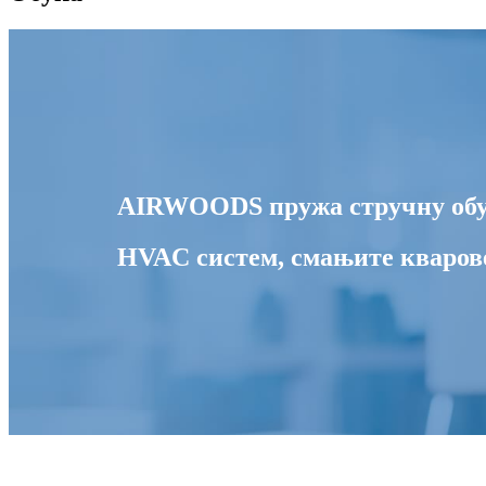
AIRWOODS пружа стручну обук
HVAC систем, смањите кварове