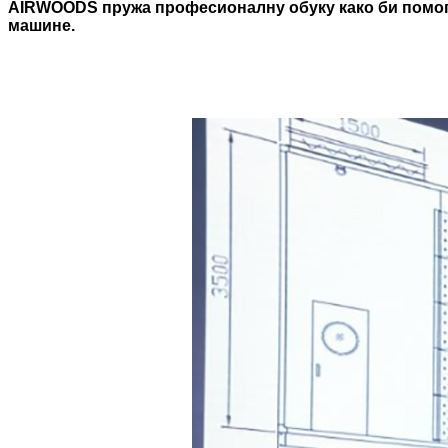
AIRWOODS пружа професионалну обуку како би помог
машине.