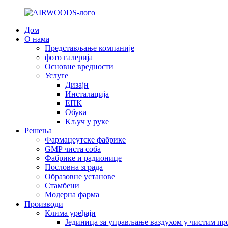
Дом
О нама
Представљање компаније
фото галерија
Основне вредности
Услуге
Дизајн
Инсталација
ЕПК
Обука
Кључ у руке
Решења
Фармацеутске фабрике
GMP чиста соба
Фабрике и радионице
Пословна зграда
Образовне установе
Стамбени
Модерна фарма
Производи
Клима уређаји
Јединица за управљање ваздухом у чистим пр