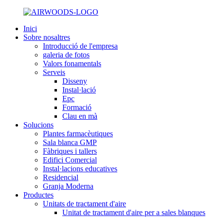
Inici
Sobre nosaltres
Introducció de l'empresa
galeria de fotos
Valors fonamentals
Serveis
Disseny
Instal·lació
Epc
Formació
Clau en mà
Solucions
Plantes farmacèutiques
Sala blanca GMP
Fàbriques i tallers
Edifici Comercial
Instal·lacions educatives
Residencial
Granja Moderna
Productes
Unitats de tractament d'aire
Unitat de tractament d'aire per a sales blanques