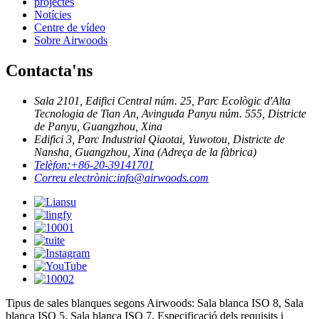
projectes
Notícies
Centre de vídeo
Sobre Airwoods
Contacta'ns
Sala 2101, Edifici Central núm. 25, Parc Ecològic d'Alta
Tecnologia de Tian An, Avinguda Panyu núm. 555, Districte
de Panyu, Guangzhou, Xina
Edifici 3, Parc Industrial Qiaotai, Yuwotou, Districte de
Nansha, Guangzhou, Xina (Adreça de la fàbrica)
Telèfon:
+86-20-39141701
Correu electrònic:
info@airwoods.com
Tipus de sales blanques segons Airwoods: Sala blanca ISO 8, Sala
blanca ISO 5, Sala blanca ISO 7, Especificació dels requisits i