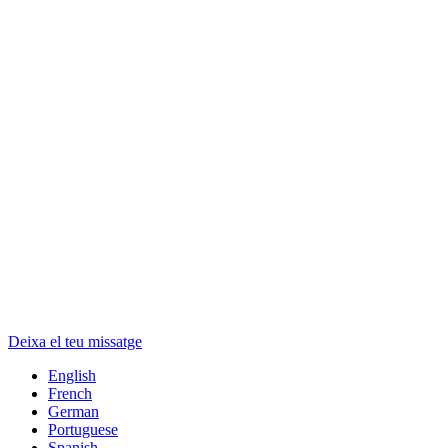
Deixa el teu missatge
English
French
German
Portuguese
Spanish