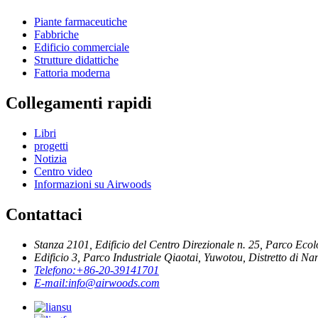
Piante farmaceutiche
Fabbriche
Edificio commerciale
Strutture didattiche
Fattoria moderna
Collegamenti rapidi
Libri
progetti
Notizia
Centro video
Informazioni su Airwoods
Contattaci
Stanza 2101, Edificio del Centro Direzionale n. 25, Parco Eco
Edificio 3, Parco Industriale Qiaotai, Yuwotou, Distretto di N
Telefono:
+86-20-39141701
E-mail:
info@airwoods.com