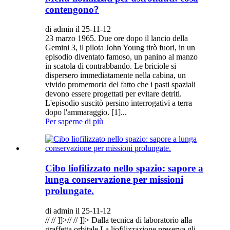
contengono?
di admin il 25-11-12
23 marzo 1965. Due ore dopo il lancio della
Gemini 3, il pilota John Young tirò fuori, in un
episodio diventato famoso, un panino al manzo
in scatola di contrabbando. Le briciole si
dispersero immediatamente nella cabina, un
vivido promemoria del fatto che i pasti spaziali
devono essere progettati per evitare detriti.
L'episodio suscitò persino interrogativi a terra
dopo l'ammaraggio. [1]...
Per saperne di più
Cibo liofilizzato nello spazio: sapore a
lunga conservazione per missioni
prolungate.
di admin il 25-11-12
// // ]]>// // ]]> Dalla tecnica di laboratorio alla
graffetta orbitale La liofilizzazione preserva gli