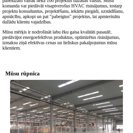
pabeidzam vairāk nekā 100 projektus dažādās valstīs. Mūsu
komanda var piedāvāt visaptverošus HVAC risinājumus, tostarp
projektu konsultantus, projektēšanu, iekārtu piegādi, uzstādīšanu,
apmācību, apkopi un pat "pabeigtus" projektus, lai apmierinātu
dažādu klientu vajadzības.
Mūsu mērķis ir nodrošināt labu ēku gaisa kvalitāti pasaulē,
piedāvājot energoefektīvus produktus, optimizētus risinājumus,
izmaksu ziņā efektīvas cenas un lieliskus pakalpojumus mūsu
klientiem.
Mūsu rūpnīca