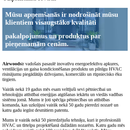
Mūsu apņemšanās ir nodrošināt mūsu
klientiem visaugstāko kvalitāti
pakalpojumus un produktus par
pieņemamām cenām.
Airwoods
ir vadošais pasaulē inovatīvu energoefektīvu apkures,
ventilācijas un gaisa kondicionēšanas produktu un pilnīgu HVAC
risinājumu piegādātājs dzīvojamo, komerciālo un rūpniecisko ēku
tirgiem.
Vairāk nekā 19 gadus mēs esam veltījuši sevi pētniecībai un
tehnoloģiju attīstībai enerģijas atgūšanas iekārtu un viedās vadības
sistēmu jomā. Mums ir ļoti spēcīga pētniecības un attīstības
komanda, kas uzkrājusi vairāk nekā 50 gadu pieredzi nozarē un
katru gadu iegūst desmitiem patentu.
Mums ir vairāk nekā 50 pieredzējušu tehniķu, kuri ir profesionāli
HVAC un tīrtelpu projektēšanā dažādām nozarēm. Katru gadu mēs