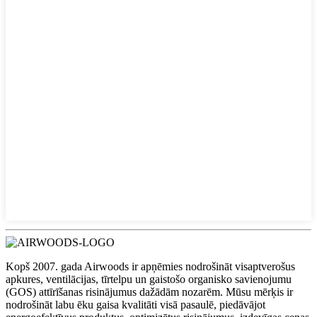
Kopš 2007. gada Airwoods ir apņēmies nodrošināt visaptverošus
apkures, ventilācijas, tīrtelpu un gaistošo organisko savienojumu
(GOS) attīrīšanas risinājumus dažādām nozarēm. Mūsu mērķis ir
nodrošināt labu ēku gaisa kvalitāti visā pasaulē, piedāvājot