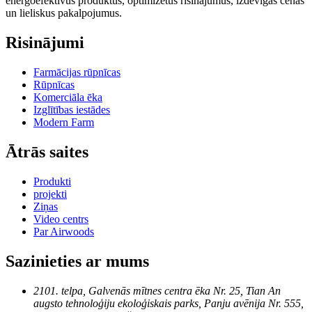
energoefektīvus produktus, optimizētus risinājumus, izdevīgas cenas
un lieliskus pakalpojumus.
Risinājumi
Farmācijas rūpnīcas
Rūpnīcas
Komerciāla ēka
Izglītības iestādes
Modern Farm
Ātrās saites
Produkti
projekti
Ziņas
Video centrs
Par Airwoods
Sazinieties ar mums
2101. telpa, Galvenās mītnes centra ēka Nr. 25, Tian An
augsto tehnoloģiju ekoloģiskais parks, Panju avēnija Nr. 555,