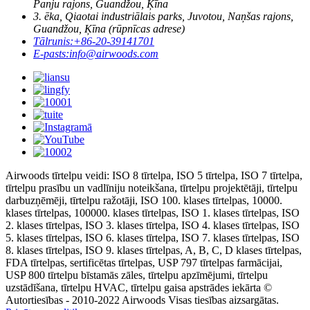
Panju rajons, Guandžou, Ķīna
3. ēka, Qiaotai industriālais parks, Juvotou, Naņšas rajons,
Guandžou, Ķīna (rūpnīcas adrese)
Tālrunis:
+86-20-39141701
E-pasts:
info@airwoods.com
Airwoods tīrtelpu veidi: ISO 8 tīrtelpa, ISO 5 tīrtelpa, ISO 7 tīrtelpa,
tīrtelpu prasību un vadlīniju noteikšana, tīrtelpu projektētāji, tīrtelpu
darbuzņēmēji, tīrtelpu ražotāji, ISO 100. klases tīrtelpas, 10000.
klases tīrtelpas, 100000. klases tīrtelpas, ISO 1. klases tīrtelpas, ISO
2. klases tīrtelpas, ISO 3. klases tīrtelpa, ISO 4. klases tīrtelpas, ISO
5. klases tīrtelpas, ISO 6. klases tīrtelpa, ISO 7. klases tīrtelpas, ISO
8. klases tīrtelpas, ISO 9. klases tīrtelpas, A, B, C, D klases tīrtelpas,
FDA tīrtelpas, sertificētas tīrtelpas, USP 797 tīrtelpas farmācijai,
USP 800 tīrtelpu bīstamās zāles, tīrtelpu apzīmējumi, tīrtelpu
uzstādīšana, tīrtelpu HVAC, tīrtelpu gaisa apstrādes iekārta ©
Autortiesības - 2010-2022 Airwoods Visas tiesības aizsargātas.