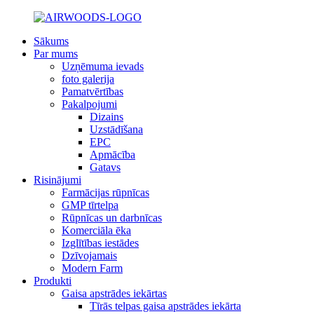
Sākums
Par mums
Uzņēmuma ievads
foto galerija
Pamatvērtības
Pakalpojumi
Dizains
Uzstādīšana
EPC
Apmācība
Gatavs
Risinājumi
Farmācijas rūpnīcas
GMP tīrtelpa
Rūpnīcas un darbnīcas
Komerciāla ēka
Izglītības iestādes
Dzīvojamais
Modern Farm
Produkti
Gaisa apstrādes iekārtas
Tīrās telpas gaisa apstrādes iekārta