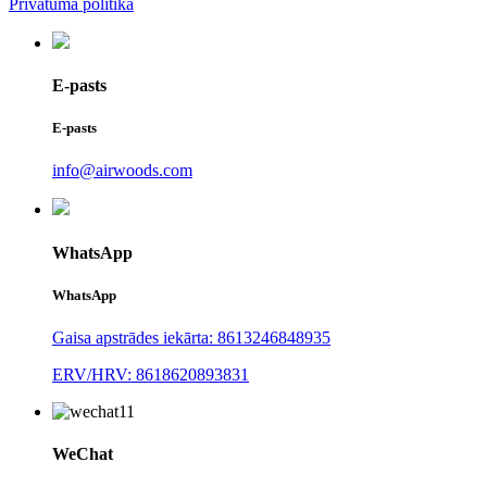
Privātuma politika
E-pasts
E-pasts
info@airwoods.com
WhatsApp
WhatsApp
Gaisa apstrādes iekārta: 8613246848935
ERV/HRV: 8618620893831
WeChat