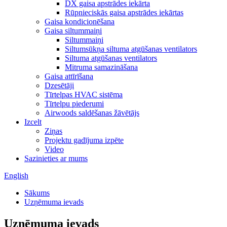
DX gaisa apstrādes iekārta
Rūpnieciskās gaisa apstrādes iekārtas
Gaisa kondicionēšana
Gaisa siltummaiņi
Siltummaiņi
Siltumsūkņa siltuma atgūšanas ventilators
Siltuma atgūšanas ventilators
Mitruma samazināšana
Gaisa attīrīšana
Dzesētāji
Tīrtelpas HVAC sistēma
Tīrtelpu piederumi
Airwoods saldēšanas žāvētājs
Izcelt
Ziņas
Projektu gadījuma izpēte
Video
Sazinieties ar mums
English
Sākums
Uzņēmuma ievads
Uzņēmuma ievads