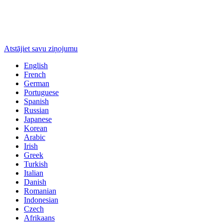
Atstājiet savu ziņojumu
English
French
German
Portuguese
Spanish
Russian
Japanese
Korean
Arabic
Irish
Greek
Turkish
Italian
Danish
Romanian
Indonesian
Czech
Afrikaans