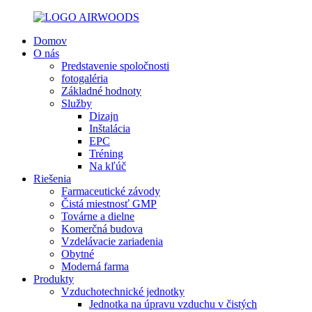
Domov
O nás
Predstavenie spoločnosti
fotogaléria
Základné hodnoty
Služby
Dizajn
Inštalácia
EPC
Tréning
Na kľúč
Riešenia
Farmaceutické závody
Čistá miestnosť GMP
Továrne a dielne
Komerčná budova
Vzdelávacie zariadenia
Obytné
Moderná farma
Produkty
Vzduchotechnické jednotky
Jednotka na úpravu vzduchu v čistých