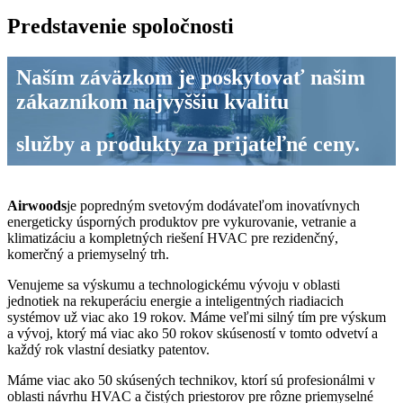
Predstavenie spoločnosti
Naším záväzkom je poskytovať našim
zákazníkom najvyššiu kvalitu
služby a produkty za prijateľné ceny.
Airwoods
je popredným svetovým dodávateľom inovatívnych
energeticky úsporných produktov pre vykurovanie, vetranie a
klimatizáciu a kompletných riešení HVAC pre rezidenčný,
komerčný a priemyselný trh.
Venujeme sa výskumu a technologickému vývoju v oblasti
jednotiek na rekuperáciu energie a inteligentných riadiacich
systémov už viac ako 19 rokov. Máme veľmi silný tím pre výskum
a vývoj, ktorý má viac ako 50 rokov skúseností v tomto odvetví a
každý rok vlastní desiatky patentov.
Máme viac ako 50 skúsených technikov, ktorí sú profesionálmi v
oblasti návrhu HVAC a čistých priestorov pre rôzne priemyselné