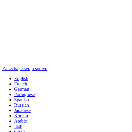
Zanechajte svoju správu
English
French
German
Portuguese
Spanish
Russian
Japanese
Korean
Arabic
Irish
Greek