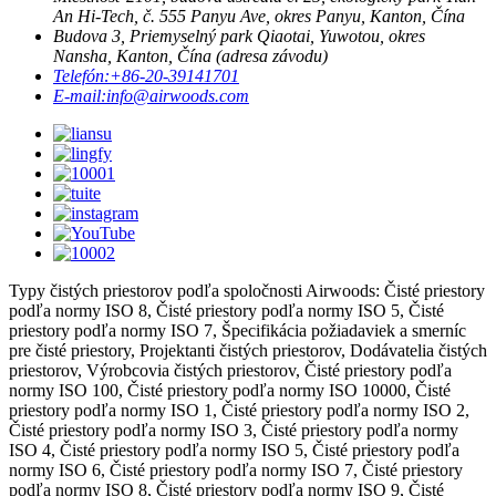
An Hi-Tech, č. 555 Panyu Ave, okres Panyu, Kanton, Čína
Budova 3, Priemyselný park Qiaotai, Yuwotou, okres
Nansha, Kanton, Čína (adresa závodu)
Telefón:
+86-20-39141701
E-mail:
info@airwoods.com
Typy čistých priestorov podľa spoločnosti Airwoods: Čisté priestory
podľa normy ISO 8, Čisté priestory podľa normy ISO 5, Čisté
priestory podľa normy ISO 7, Špecifikácia požiadaviek a smerníc
pre čisté priestory, Projektanti čistých priestorov, Dodávatelia čistých
priestorov, Výrobcovia čistých priestorov, Čisté priestory podľa
normy ISO 100, Čisté priestory podľa normy ISO 10000, Čisté
priestory podľa normy ISO 1, Čisté priestory podľa normy ISO 2,
Čisté priestory podľa normy ISO 3, Čisté priestory podľa normy
ISO 4, Čisté priestory podľa normy ISO 5, Čisté priestory podľa
normy ISO 6, Čisté priestory podľa normy ISO 7, Čisté priestory
podľa normy ISO 8, Čisté priestory podľa normy ISO 9, Čisté