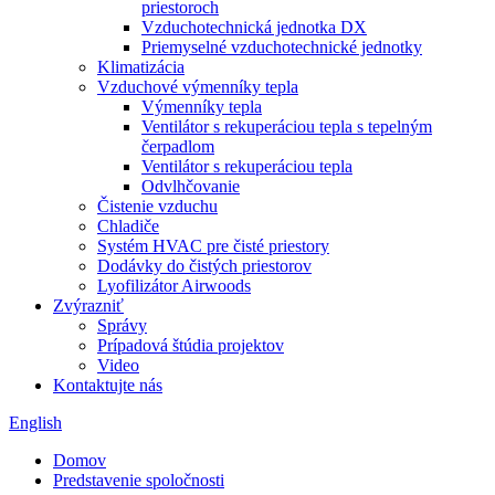
priestoroch
Vzduchotechnická jednotka DX
Priemyselné vzduchotechnické jednotky
Klimatizácia
Vzduchové výmenníky tepla
Výmenníky tepla
Ventilátor s rekuperáciou tepla s tepelným
čerpadlom
Ventilátor s rekuperáciou tepla
Odvlhčovanie
Čistenie vzduchu
Chladiče
Systém HVAC pre čisté priestory
Dodávky do čistých priestorov
Lyofilizátor Airwoods
Zvýrazniť
Správy
Prípadová štúdia projektov
Video
Kontaktujte nás
English
Domov
Predstavenie spoločnosti