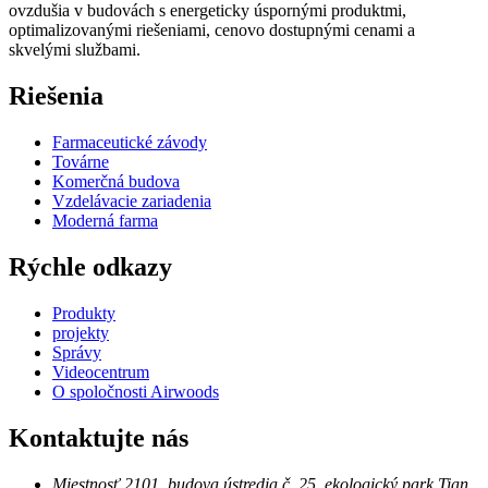
ovzdušia v budovách s energeticky úspornými produktmi,
optimalizovanými riešeniami, cenovo dostupnými cenami a
skvelými službami.
Riešenia
Farmaceutické závody
Továrne
Komerčná budova
Vzdelávacie zariadenia
Moderná farma
Rýchle odkazy
Produkty
projekty
Správy
Videocentrum
O spoločnosti Airwoods
Kontaktujte nás
Miestnosť 2101, budova ústredia č. 25, ekologický park Tian