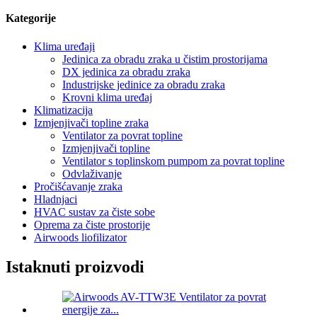
Kategorije
Klima uređaji
Jedinica za obradu zraka u čistim prostorijama
DX jedinica za obradu zraka
Industrijske jedinice za obradu zraka
Krovni klima uređaj
Klimatizacija
Izmjenjivači topline zraka
Ventilator za povrat topline
Izmjenjivači topline
Ventilator s toplinskom pumpom za povrat topline
Odvlaživanje
Pročišćavanje zraka
Hladnjaci
HVAC sustav za čiste sobe
Oprema za čiste prostorije
Airwoods liofilizator
Istaknuti proizvodi