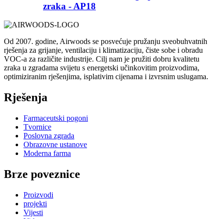
zraka - AP18
Od 2007. godine, Airwoods se posvećuje pružanju sveobuhvatnih
rješenja za grijanje, ventilaciju i klimatizaciju, čiste sobe i obradu
VOC-a za različite industrije. Cilj nam je pružiti dobru kvalitetu
zraka u zgradama svijetu s energetski učinkovitim proizvodima,
optimiziranim rješenjima, isplativim cijenama i izvrsnim uslugama.
Rješenja
Farmaceutski pogoni
Tvornice
Poslovna zgrada
Obrazovne ustanove
Moderna farma
Brze poveznice
Proizvodi
projekti
Vijesti