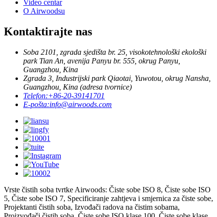
Video centar
O Airwoodsu
Kontaktirajte nas
Soba 2101, zgrada sjedišta br. 25, visokotehnološki ekološki
park Tian An, avenija Panyu br. 555, okrug Panyu,
Guangzhou, Kina
Zgrada 3, Industrijski park Qiaotai, Yuwotou, okrug Nansha,
Guangzhou, Kina (adresa tvornice)
Telefon:
+86-20-39141701
E-pošta:
info@airwoods.com
Vrste čistih soba tvrtke Airwoods: Čiste sobe ISO 8, Čiste sobe ISO
5, Čiste sobe ISO 7, Specificiranje zahtjeva i smjernica za čiste sobe,
Projektanti čistih soba, Izvođači radova na čistim sobama,
Proizvođači čistih soba, Čiste sobe ISO klase 100, Čiste sobe klase