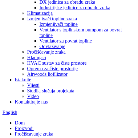
DX jedinica za obradu zraka
Industrijske jedinice za obradu zraka
Klimatizacija
Izmjenjivači topline zraka
Izmjenjivači topline
Ventilator s toplinskom pumpom za povrat
topline
Ventilator za povrat topline
Odvlaživanje
Pročišćavanje zraka
Hladnjaci
HVAC sustav za čiste prostore
Oprema za čiste prostorije
Airwoods liofilizator
Istaknite
Vijesti
Studija slučaja projekata
Video
Kontaktirajte nas
English
Dom
Proizvodi
Pročišćavanje zraka