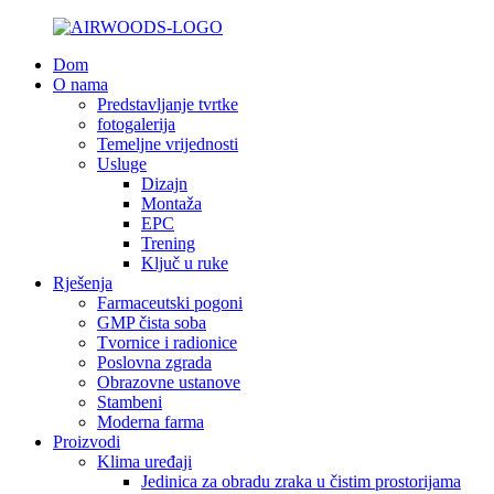
Dom
O nama
Predstavljanje tvrtke
fotogalerija
Temeljne vrijednosti
Usluge
Dizajn
Montaža
EPC
Trening
Ključ u ruke
Rješenja
Farmaceutski pogoni
GMP čista soba
Tvornice i radionice
Poslovna zgrada
Obrazovne ustanove
Stambeni
Moderna farma
Proizvodi
Klima uređaji
Jedinica za obradu zraka u čistim prostorijama